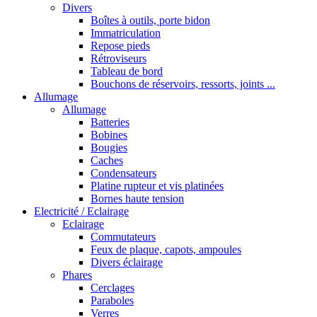
Divers
Boîtes à outils, porte bidon
Immatriculation
Repose pieds
Rétroviseurs
Tableau de bord
Bouchons de réservoirs, ressorts, joints ...
Allumage
Allumage
Batteries
Bobines
Bougies
Caches
Condensateurs
Platine rupteur et vis platinées
Bornes haute tension
Electricité / Eclairage
Eclairage
Commutateurs
Feux de plaque, capots, ampoules
Divers éclairage
Phares
Cerclages
Paraboles
Verres