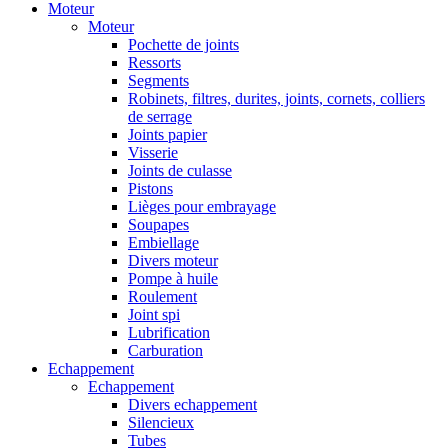
Moteur
Moteur
Pochette de joints
Ressorts
Segments
Robinets, filtres, durites, joints, cornets, colliers
de serrage
Joints papier
Visserie
Joints de culasse
Pistons
Lièges pour embrayage
Soupapes
Embiellage
Divers moteur
Pompe à huile
Roulement
Joint spi
Lubrification
Carburation
Echappement
Echappement
Divers echappement
Silencieux
Tubes