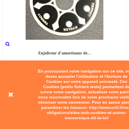
Enjoliveur d’amortisseur de...
20,00 €
En poursuivant votre navigation sur ce site, 
devez accepter l’utilisation et l'écriture de
Ajouter au panier
Cookies sur votre appareil connecté. Ces
Cookies (petits fichiers texte) permettent d
suivre votre navigation, actualiser votre pani
vous reconnaitre lors de votre prochaine visit
sécuriser votre connexion. Pour en savoir plu
paramétrer les traceurs: http://www.cnil.fr/vo
obligations/sites-web-cookies-et-autres-
traceurs/que-dit-la-loi/