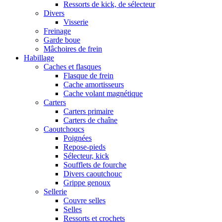
Ressorts de kick, de sélecteur
Divers
Visserie
Freinage
Garde boue
Mâchoires de frein
Habillage
Caches et flasques
Flasque de frein
Cache amortisseurs
Cache volant magnétique
Carters
Carters primaire
Carters de chaîne
Caoutchoucs
Poignées
Repose-pieds
Sélecteur, kick
Soufflets de fourche
Divers caoutchouc
Grippe genoux
Sellerie
Couvre selles
Selles
Ressorts et crochets