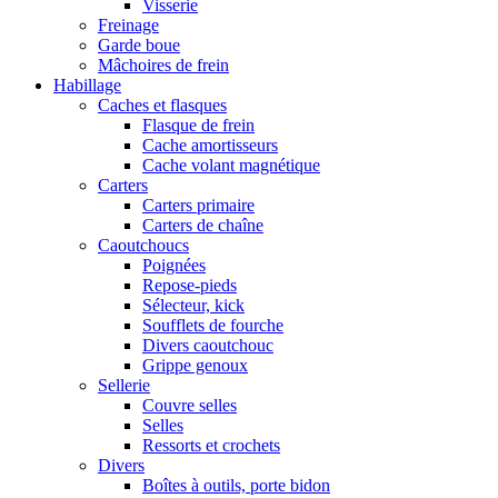
Visserie
Freinage
Garde boue
Mâchoires de frein
Habillage
Caches et flasques
Flasque de frein
Cache amortisseurs
Cache volant magnétique
Carters
Carters primaire
Carters de chaîne
Caoutchoucs
Poignées
Repose-pieds
Sélecteur, kick
Soufflets de fourche
Divers caoutchouc
Grippe genoux
Sellerie
Couvre selles
Selles
Ressorts et crochets
Divers
Boîtes à outils, porte bidon