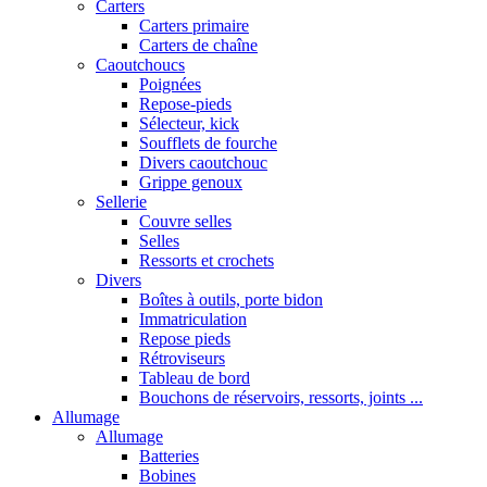
Carters
Carters primaire
Carters de chaîne
Caoutchoucs
Poignées
Repose-pieds
Sélecteur, kick
Soufflets de fourche
Divers caoutchouc
Grippe genoux
Sellerie
Couvre selles
Selles
Ressorts et crochets
Divers
Boîtes à outils, porte bidon
Immatriculation
Repose pieds
Rétroviseurs
Tableau de bord
Bouchons de réservoirs, ressorts, joints ...
Allumage
Allumage
Batteries
Bobines