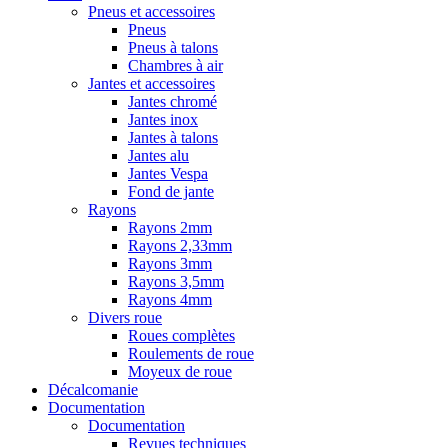
Pneus et accessoires
Pneus
Pneus à talons
Chambres à air
Jantes et accessoires
Jantes chromé
Jantes inox
Jantes à talons
Jantes alu
Jantes Vespa
Fond de jante
Rayons
Rayons 2mm
Rayons 2,33mm
Rayons 3mm
Rayons 3,5mm
Rayons 4mm
Divers roue
Roues complètes
Roulements de roue
Moyeux de roue
Décalcomanie
Documentation
Documentation
Revues techniques