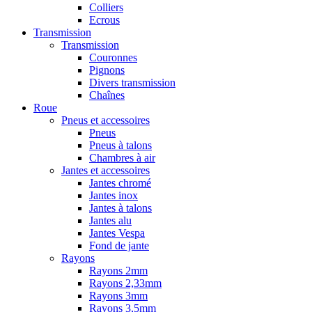
Colliers
Ecrous
Transmission
Transmission
Couronnes
Pignons
Divers transmission
Chaînes
Roue
Pneus et accessoires
Pneus
Pneus à talons
Chambres à air
Jantes et accessoires
Jantes chromé
Jantes inox
Jantes à talons
Jantes alu
Jantes Vespa
Fond de jante
Rayons
Rayons 2mm
Rayons 2,33mm
Rayons 3mm
Rayons 3,5mm