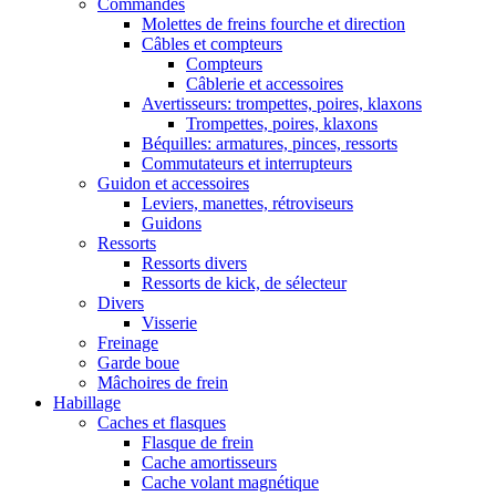
Commandes
Molettes de freins fourche et direction
Câbles et compteurs
Compteurs
Câblerie et accessoires
Avertisseurs: trompettes, poires, klaxons
Trompettes, poires, klaxons
Béquilles: armatures, pinces, ressorts
Commutateurs et interrupteurs
Guidon et accessoires
Leviers, manettes, rétroviseurs
Guidons
Ressorts
Ressorts divers
Ressorts de kick, de sélecteur
Divers
Visserie
Freinage
Garde boue
Mâchoires de frein
Habillage
Caches et flasques
Flasque de frein
Cache amortisseurs
Cache volant magnétique