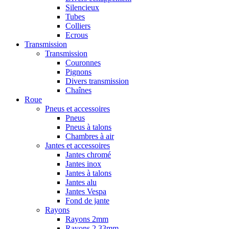
Silencieux
Tubes
Colliers
Ecrous
Transmission
Transmission
Couronnes
Pignons
Divers transmission
Chaînes
Roue
Pneus et accessoires
Pneus
Pneus à talons
Chambres à air
Jantes et accessoires
Jantes chromé
Jantes inox
Jantes à talons
Jantes alu
Jantes Vespa
Fond de jante
Rayons
Rayons 2mm
Rayons 2,33mm