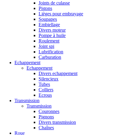
Joints de culasse
Pistons
Lièges pour embrayage
Soupapes
Embiellage
Divers moteur
Pompe à huile
Roulement
Joint spi
Lubrification
Carburation
Echappement
Echappement
Divers echappement
Silencieux
Tubes
Colliers
Ecrous
Transmission
Transmission
Couronnes
Pignons
Divers transmission
Chaînes
Roue