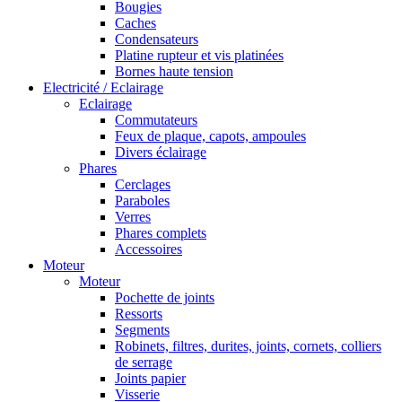
Bougies
Caches
Condensateurs
Platine rupteur et vis platinées
Bornes haute tension
Electricité / Eclairage
Eclairage
Commutateurs
Feux de plaque, capots, ampoules
Divers éclairage
Phares
Cerclages
Paraboles
Verres
Phares complets
Accessoires
Moteur
Moteur
Pochette de joints
Ressorts
Segments
Robinets, filtres, durites, joints, cornets, colliers
de serrage
Joints papier
Visserie