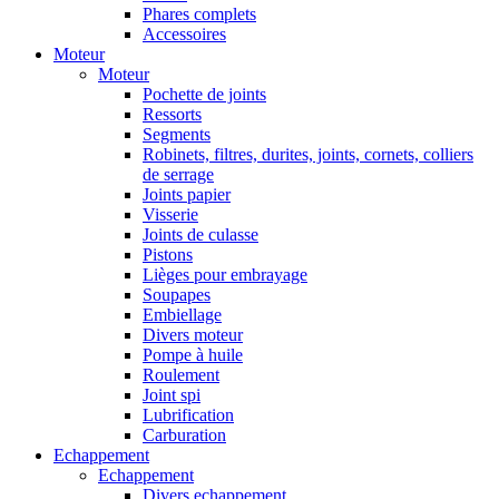
Phares complets
Accessoires
Moteur
Moteur
Pochette de joints
Ressorts
Segments
Robinets, filtres, durites, joints, cornets, colliers
de serrage
Joints papier
Visserie
Joints de culasse
Pistons
Lièges pour embrayage
Soupapes
Embiellage
Divers moteur
Pompe à huile
Roulement
Joint spi
Lubrification
Carburation
Echappement
Echappement
Divers echappement