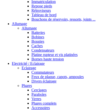
Immatriculation
Repose pieds
Rétroviseurs
Tableau de bord
Bouchons de réservoirs, ressorts, joints ...
Allumage
Allumage
Batteries
Bobines
Bougies
Caches
Condensateurs
Platine rupteur et vis platinées
Bornes haute tension
Electricité / Eclairage
Eclairage
Commutateurs
Feux de plaque, capots, ampoules
Divers éclairage
Phares
Cerclages
Paraboles
Verres
Phares complets
Accessoires