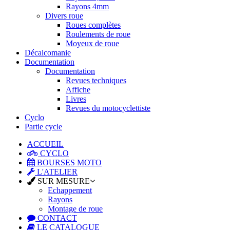
Rayons 4mm
Divers roue
Roues complètes
Roulements de roue
Moyeux de roue
Décalcomanie
Documentation
Documentation
Revues techniques
Affiche
Livres
Revues du motocyclettiste
Cyclo
Partie cycle
ACCUEIL
CYCLO
BOURSES MOTO
L'ATELIER
SUR MESURE
Echappement
Rayons
Montage de roue
CONTACT
LE CATALOGUE