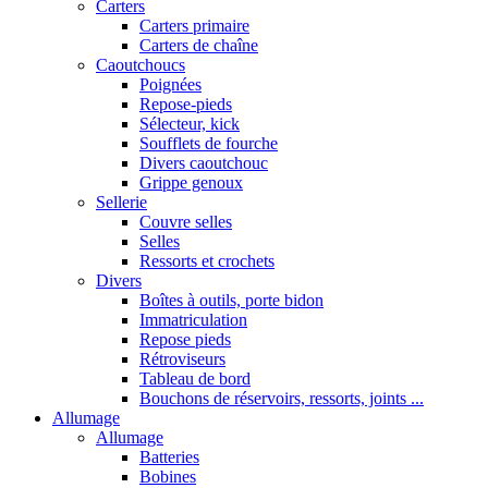
Carters
Carters primaire
Carters de chaîne
Caoutchoucs
Poignées
Repose-pieds
Sélecteur, kick
Soufflets de fourche
Divers caoutchouc
Grippe genoux
Sellerie
Couvre selles
Selles
Ressorts et crochets
Divers
Boîtes à outils, porte bidon
Immatriculation
Repose pieds
Rétroviseurs
Tableau de bord
Bouchons de réservoirs, ressorts, joints ...
Allumage
Allumage
Batteries
Bobines