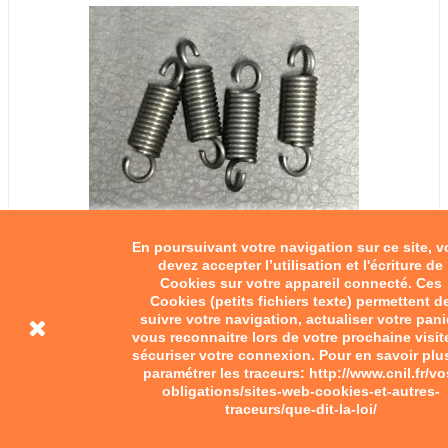
En poursuivant votre navigation sur ce site, 
devez accepter l’utilisation et l'écriture de
Cookies sur votre appareil connecté. Ces
Ressort tendeurs
Cookies (petits fichiers texte) permettent d
suivre votre navigation, actualiser votre pani
vous reconnaitre lors de votre prochaine visit
10,00 €
sécuriser votre connexion. Pour en savoir plu
paramétrer les traceurs: http://www.cnil.fr/vo
Ajouter au panier
obligations/sites-web-cookies-et-autres-
traceurs/que-dit-la-loi/