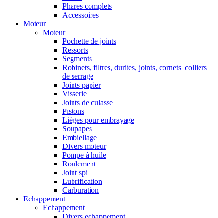
Phares complets
Accessoires
Moteur
Moteur
Pochette de joints
Ressorts
Segments
Robinets, filtres, durites, joints, cornets, colliers
de serrage
Joints papier
Visserie
Joints de culasse
Pistons
Lièges pour embrayage
Soupapes
Embiellage
Divers moteur
Pompe à huile
Roulement
Joint spi
Lubrification
Carburation
Echappement
Echappement
Divers echappement