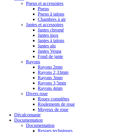
Pneus et accessoires
Pneus
Pneus à talons
Chambres à air
Jantes et accessoires
Jantes chromé
Jantes inox
Jantes à talons
Jantes alu
Jantes Vespa
Fond de jante
Rayons
Rayons 2mm
Rayons 2,33mm
Rayons 3mm
Rayons 3,5mm
Rayons 4mm
Divers roue
Roues complètes
Roulements de roue
Moyeux de roue
Décalcomanie
Documentation
Documentation
Revues techniques