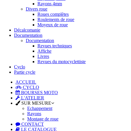
Rayons 4mm
Divers roue
Roues complètes
Roulements de roue
Moyeux de roue
Décalcomanie
Documentation
Documentation
Revues techniques
Affiche
Livres
Revues du motocyclettiste
Cyclo
Partie cycle
ACCUEIL
CYCLO
BOURSES MOTO
L'ATELIER
SUR MESURE
Echappement
Rayons
Montage de roue
CONTACT
LE CATALOGUE