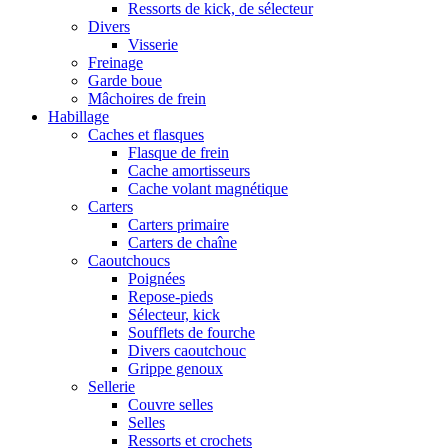
Ressorts de kick, de sélecteur
Divers
Visserie
Freinage
Garde boue
Mâchoires de frein
Habillage
Caches et flasques
Flasque de frein
Cache amortisseurs
Cache volant magnétique
Carters
Carters primaire
Carters de chaîne
Caoutchoucs
Poignées
Repose-pieds
Sélecteur, kick
Soufflets de fourche
Divers caoutchouc
Grippe genoux
Sellerie
Couvre selles
Selles
Ressorts et crochets