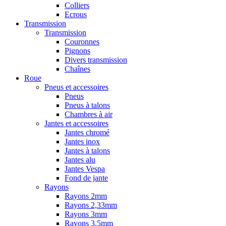
Colliers
Ecrous
Transmission
Transmission
Couronnes
Pignons
Divers transmission
Chaînes
Roue
Pneus et accessoires
Pneus
Pneus à talons
Chambres à air
Jantes et accessoires
Jantes chromé
Jantes inox
Jantes à talons
Jantes alu
Jantes Vespa
Fond de jante
Rayons
Rayons 2mm
Rayons 2,33mm
Rayons 3mm
Rayons 3,5mm