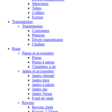
Silencieux
Tubes
Colliers
Ecrous
Transmission
Transmission
Couronnes
Pignons
Divers transmission
Chaînes
Roue
Pneus et accessoires
Pneus
Pneus à talons
Chambres à air
Jantes et accessoires
Jantes chromé
Jantes inox
Jantes à talons
Jantes alu
Jantes Vespa
Fond de jante
Rayons
Rayons 2mm
Rayons 2,33mm