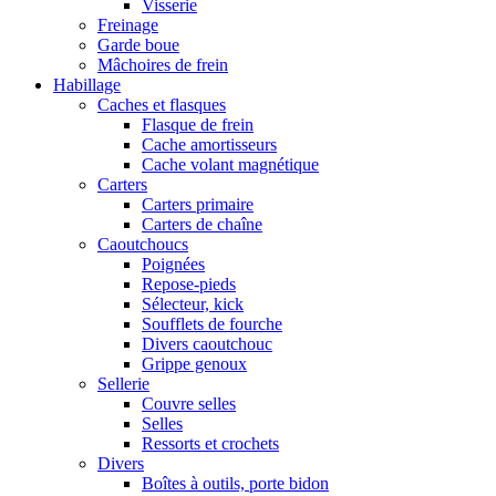
Visserie
Freinage
Garde boue
Mâchoires de frein
Habillage
Caches et flasques
Flasque de frein
Cache amortisseurs
Cache volant magnétique
Carters
Carters primaire
Carters de chaîne
Caoutchoucs
Poignées
Repose-pieds
Sélecteur, kick
Soufflets de fourche
Divers caoutchouc
Grippe genoux
Sellerie
Couvre selles
Selles
Ressorts et crochets
Divers
Boîtes à outils, porte bidon