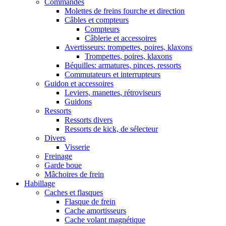
Commandes
Molettes de freins fourche et direction
Câbles et compteurs
Compteurs
Câblerie et accessoires
Avertisseurs: trompettes, poires, klaxons
Trompettes, poires, klaxons
Béquilles: armatures, pinces, ressorts
Commutateurs et interrupteurs
Guidon et accessoires
Leviers, manettes, rétroviseurs
Guidons
Ressorts
Ressorts divers
Ressorts de kick, de sélecteur
Divers
Visserie
Freinage
Garde boue
Mâchoires de frein
Habillage
Caches et flasques
Flasque de frein
Cache amortisseurs
Cache volant magnétique