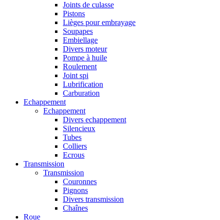
Joints de culasse
Pistons
Lièges pour embrayage
Soupapes
Embiellage
Divers moteur
Pompe à huile
Roulement
Joint spi
Lubrification
Carburation
Echappement
Echappement
Divers echappement
Silencieux
Tubes
Colliers
Ecrous
Transmission
Transmission
Couronnes
Pignons
Divers transmission
Chaînes
Roue