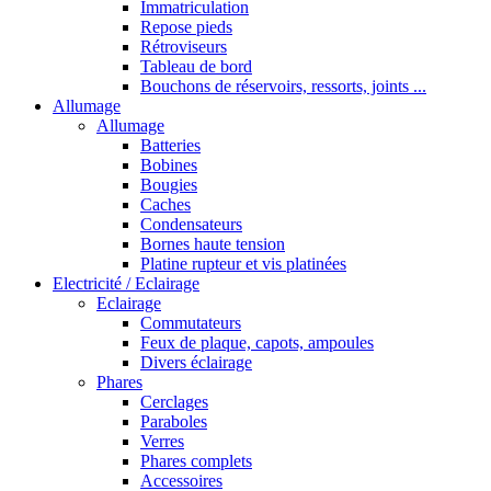
Immatriculation
Repose pieds
Rétroviseurs
Tableau de bord
Bouchons de réservoirs, ressorts, joints ...
Allumage
Allumage
Batteries
Bobines
Bougies
Caches
Condensateurs
Bornes haute tension
Platine rupteur et vis platinées
Electricité / Eclairage
Eclairage
Commutateurs
Feux de plaque, capots, ampoules
Divers éclairage
Phares
Cerclages
Paraboles
Verres
Phares complets
Accessoires