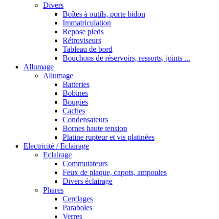
Divers
Boîtes à outils, porte bidon
Immatriculation
Repose pieds
Rétroviseurs
Tableau de bord
Bouchons de réservoirs, ressorts, joints ...
Allumage
Allumage
Batteries
Bobines
Bougies
Caches
Condensateurs
Bornes haute tension
Platine rupteur et vis platinées
Electricité / Eclairage
Eclairage
Commutateurs
Feux de plaque, capots, ampoules
Divers éclairage
Phares
Cerclages
Paraboles
Verres