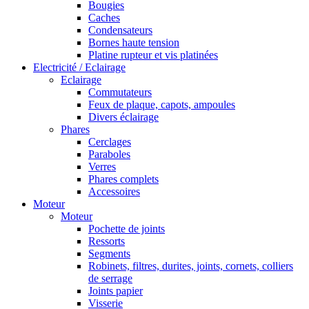
Bougies
Caches
Condensateurs
Bornes haute tension
Platine rupteur et vis platinées
Electricité / Eclairage
Eclairage
Commutateurs
Feux de plaque, capots, ampoules
Divers éclairage
Phares
Cerclages
Paraboles
Verres
Phares complets
Accessoires
Moteur
Moteur
Pochette de joints
Ressorts
Segments
Robinets, filtres, durites, joints, cornets, colliers
de serrage
Joints papier
Visserie