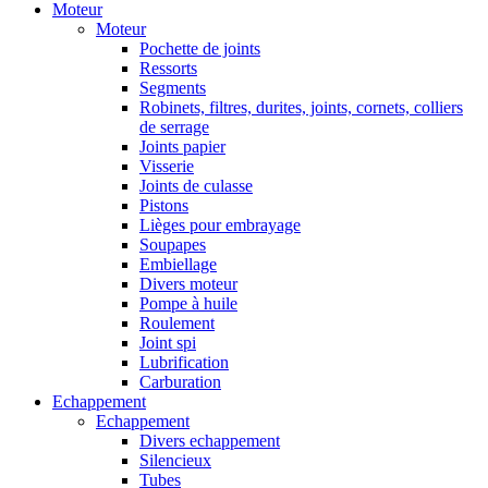
Moteur
Moteur
Pochette de joints
Ressorts
Segments
Robinets, filtres, durites, joints, cornets, colliers
de serrage
Joints papier
Visserie
Joints de culasse
Pistons
Lièges pour embrayage
Soupapes
Embiellage
Divers moteur
Pompe à huile
Roulement
Joint spi
Lubrification
Carburation
Echappement
Echappement
Divers echappement
Silencieux
Tubes