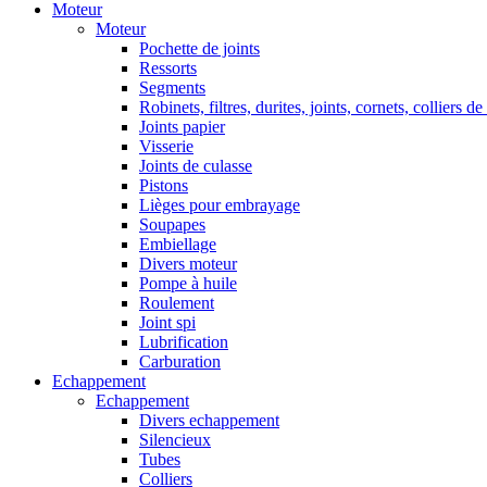
Moteur
Moteur
Pochette de joints
Ressorts
Segments
Robinets, filtres, durites, joints, cornets, colliers de
Joints papier
Visserie
Joints de culasse
Pistons
Lièges pour embrayage
Soupapes
Embiellage
Divers moteur
Pompe à huile
Roulement
Joint spi
Lubrification
Carburation
Echappement
Echappement
Divers echappement
Silencieux
Tubes
Colliers