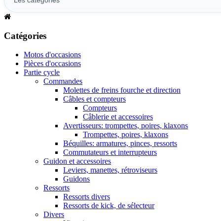
Catégories
Motos d'occasions
Pièces d'occasions
Partie cycle
Commandes
Molettes de freins fourche et direction
Câbles et compteurs
Compteurs
Câblerie et accessoires
Avertisseurs: trompettes, poires, klaxons
Trompettes, poires, klaxons
Béquilles: armatures, pinces, ressorts
Commutateurs et interrupteurs
Guidon et accessoires
Leviers, manettes, rétroviseurs
Guidons
Ressorts
Ressorts divers
Ressorts de kick, de sélecteur
Divers