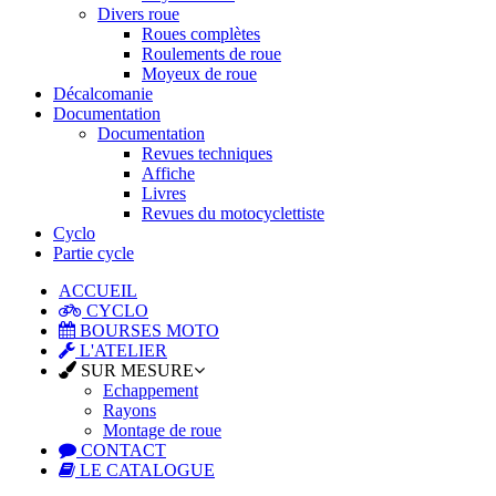
Divers roue
Roues complètes
Roulements de roue
Moyeux de roue
Décalcomanie
Documentation
Documentation
Revues techniques
Affiche
Livres
Revues du motocyclettiste
Cyclo
Partie cycle
ACCUEIL
CYCLO
BOURSES MOTO
L'ATELIER
SUR MESURE
Echappement
Rayons
Montage de roue
CONTACT
LE CATALOGUE