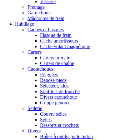
Visserie
Freinage
Garde boue
Mâchoires de frein
Habillage
Caches et flasques
Flasque de frein
Cache amortisseurs
Cache volant magnétique
Carters
Carters primaire
Carters de chaîne
Caoutchoucs
Poignées
Repose-pieds
Sélecteur, kick
Soufflets de fourche
Divers caoutchouc
Grippe genoux
Sellerie
Couvre selles
Selles
Ressorts et crochets
Divers
Boîtes à outils, porte bidon