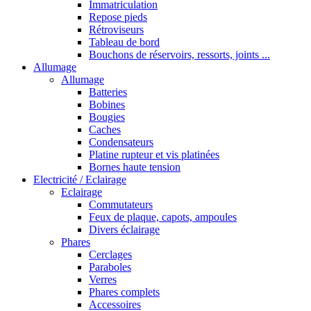
Immatriculation
Repose pieds
Rétroviseurs
Tableau de bord
Bouchons de réservoirs, ressorts, joints ...
Allumage
Allumage
Batteries
Bobines
Bougies
Caches
Condensateurs
Platine rupteur et vis platinées
Bornes haute tension
Electricité / Eclairage
Eclairage
Commutateurs
Feux de plaque, capots, ampoules
Divers éclairage
Phares
Cerclages
Paraboles
Verres
Phares complets
Accessoires