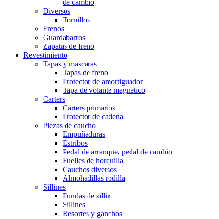
de cambio
Diversos
Tornillos
Frenos
Guardabarros
Zapatas de freno
Revestimiento
Tapas y mascaras
Tapas de freno
Protector de amortiguador
Tapa de volante magnetico
Carters
Carters primarios
Protector de cadena
Piezas de caucho
Empuñaduras
Estribos
Pedal de arranque, pedal de cambio
Fuelles de horquilla
Cauchos diversos
Almohadillas rodilla
Sillines
Fundas de sillin
Sillines
Resortes y ganchos