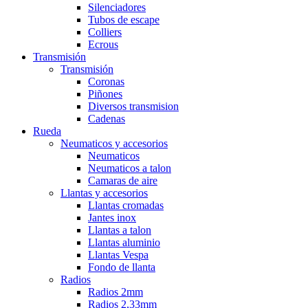
Silenciadores
Tubos de escape
Colliers
Ecrous
Transmisión
Transmisión
Coronas
Piñones
Diversos transmision
Cadenas
Rueda
Neumaticos y accesorios
Neumaticos
Neumaticos a talon
Camaras de aire
Llantas y accesorios
Llantas cromadas
Jantes inox
Llantas a talon
Llantas aluminio
Llantas Vespa
Fondo de llanta
Radios
Radios 2mm
Radios 2,33mm