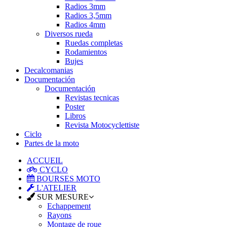
Radios 3mm
Radios 3,5mm
Radios 4mm
Diversos rueda
Ruedas completas
Rodamientos
Bujes
Decalcomanias
Documentación
Documentación
Revistas tecnicas
Poster
Libros
Revista Motocyclettiste
Ciclo
Partes de la moto
ACCUEIL
CYCLO
BOURSES MOTO
L'ATELIER
SUR MESURE
Echappement
Rayons
Montage de roue