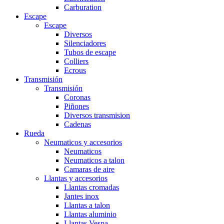
Carburation
Escape
Escape
Diversos
Silenciadores
Tubos de escape
Colliers
Ecrous
Transmisión
Transmisión
Coronas
Piñones
Diversos transmision
Cadenas
Rueda
Neumaticos y accesorios
Neumaticos
Neumaticos a talon
Camaras de aire
Llantas y accesorios
Llantas cromadas
Jantes inox
Llantas a talon
Llantas aluminio
Llantas Vespa