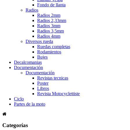
Fondo de llanta
Radios
Radios 2mm
Radios 2,33mm
Radios 3mm
Radios 3,5mm
Radios 4mm
Diversos rueda
Ruedas completas
Rodamientos
Bujes
Decalcomanias
Documentación
Documentación
Revistas tecnicas
Poster
Libros
Revista Motocyclettiste
Ciclo
Partes de la moto
Categorías