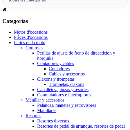
Categorías
Motos d'occasions
Pièces d'occasions
Partes de la moto
Controles
Perillas de ajuste de freno de direecdcion y
horquilla
Contadores y cables
Contadores
Cables y accesorios
Claxons y trompetas
Trompetas, claxons
Caballetes, pinzas y resortes
Conmutadores e interruptores
Manillar y accesorios
Palancas, manetas y retrovisores
Manillares
Resortes
Resortes diversos
Resortes de pedal de arranque, resortes de pedal