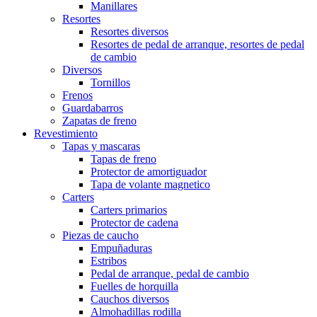
Manillares
Resortes
Resortes diversos
Resortes de pedal de arranque, resortes de pedal
de cambio
Diversos
Tornillos
Frenos
Guardabarros
Zapatas de freno
Revestimiento
Tapas y mascaras
Tapas de freno
Protector de amortiguador
Tapa de volante magnetico
Carters
Carters primarios
Protector de cadena
Piezas de caucho
Empuñaduras
Estribos
Pedal de arranque, pedal de cambio
Fuelles de horquilla
Cauchos diversos
Almohadillas rodilla