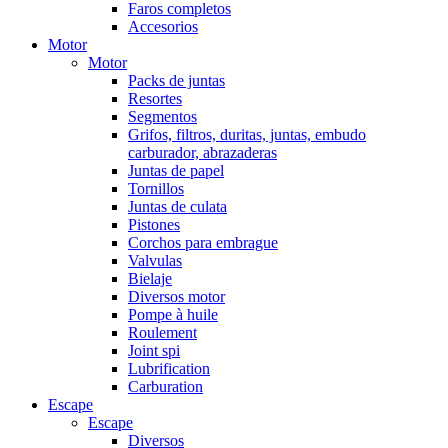
Faros completos
Accesorios
Motor
Motor
Packs de juntas
Resortes
Segmentos
Grifos, filtros, duritas, juntas, embudo
carburador, abrazaderas
Juntas de papel
Tornillos
Juntas de culata
Pistones
Corchos para embrague
Valvulas
Bielaje
Diversos motor
Pompe à huile
Roulement
Joint spi
Lubrification
Carburation
Escape
Escape
Diversos