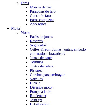
Faros
Marcos de faro
Parabolas de faro
Cristal de faro
Faros completos
Accesorios
Motor
Motor
Packs de juntas
Resortes
Segmentos
Grifos, filtros, duritas, juntas, embudo
carburador, abrazaderas
Juntas de papel
Tornillos
Juntas de culata
Pistones
Corchos para embrague
Valvulas
Bielaje
Diversos motor
Pompe à huile
Roulement
Joint spi
Lubrification