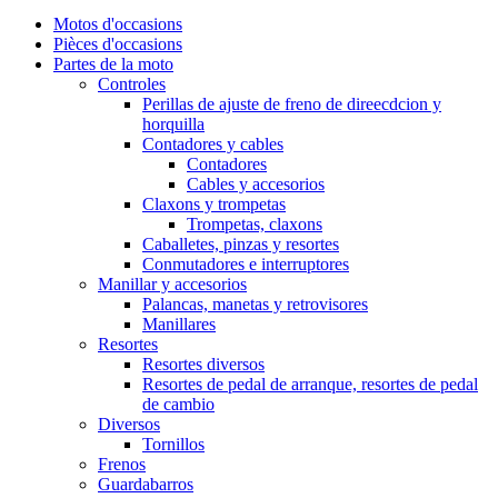
Motos d'occasions
Pièces d'occasions
Partes de la moto
Controles
Perillas de ajuste de freno de direecdcion y
horquilla
Contadores y cables
Contadores
Cables y accesorios
Claxons y trompetas
Trompetas, claxons
Caballetes, pinzas y resortes
Conmutadores e interruptores
Manillar y accesorios
Palancas, manetas y retrovisores
Manillares
Resortes
Resortes diversos
Resortes de pedal de arranque, resortes de pedal
de cambio
Diversos
Tornillos
Frenos
Guardabarros