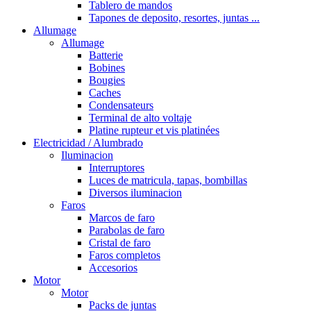
Tablero de mandos
Tapones de deposito, resortes, juntas ...
Allumage
Allumage
Batterie
Bobines
Bougies
Caches
Condensateurs
Terminal de alto voltaje
Platine rupteur et vis platinées
Electricidad / Alumbrado
Iluminacion
Interruptores
Luces de matricula, tapas, bombillas
Diversos iluminacion
Faros
Marcos de faro
Parabolas de faro
Cristal de faro
Faros completos
Accesorios
Motor
Motor
Packs de juntas