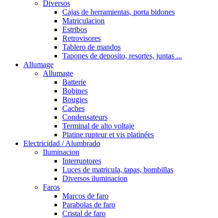
Diversos
Cajas de herramientas, porta bidones
Matriculacion
Estribos
Retrovisores
Tablero de mandos
Tapones de deposito, resortes, juntas ...
Allumage
Allumage
Batterie
Bobines
Bougies
Caches
Condensateurs
Terminal de alto voltaje
Platine rupteur et vis platinées
Electricidad / Alumbrado
Iluminacion
Interruptores
Luces de matricula, tapas, bombillas
Diversos iluminacion
Faros
Marcos de faro
Parabolas de faro
Cristal de faro