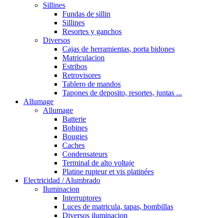
Sillines
Fundas de sillin
Sillines
Resortes y ganchos
Diversos
Cajas de herramientas, porta bidones
Matriculacion
Estribos
Retrovisores
Tablero de mandos
Tapones de deposito, resortes, juntas ...
Allumage
Allumage
Batterie
Bobines
Bougies
Caches
Condensateurs
Terminal de alto voltaje
Platine rupteur et vis platinées
Electricidad / Alumbrado
Iluminacion
Interruptores
Luces de matricula, tapas, bombillas
Diversos iluminacion