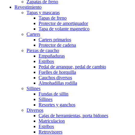
Zapatas de freno
Revestimiento
Tapas y mascaras
Tapas de freno
Protector de amortiguador
Tapa de volante magnetico
Carters
Carters primarios
Protector de cadena
Piezas de caucho
Empuñaduras
Estribos
Pedal de arranque, pedal de cambio
Fuelles de horquilla
Cauchos diversos
Almohadillas rodilla
Sillines
Fundas de sillin
Sillines
Resortes y ganchos
Diversos
Cajas de herramientas, porta bidones
Matriculacion
Estribos
Retrovisores