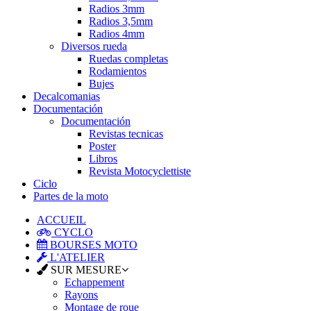
Radios 3mm
Radios 3,5mm
Radios 4mm
Diversos rueda
Ruedas completas
Rodamientos
Bujes
Decalcomanias
Documentación
Documentación
Revistas tecnicas
Poster
Libros
Revista Motocyclettiste
Ciclo
Partes de la moto
ACCUEIL
CYCLO
BOURSES MOTO
L'ATELIER
SUR MESURE
Echappement
Rayons
Montage de roue