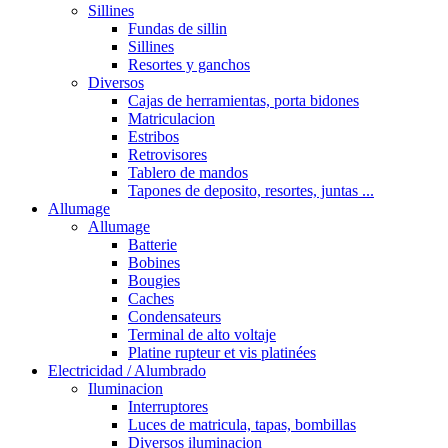
Sillines
Fundas de sillin
Sillines
Resortes y ganchos
Diversos
Cajas de herramientas, porta bidones
Matriculacion
Estribos
Retrovisores
Tablero de mandos
Tapones de deposito, resortes, juntas ...
Allumage
Allumage
Batterie
Bobines
Bougies
Caches
Condensateurs
Terminal de alto voltaje
Platine rupteur et vis platinées
Electricidad / Alumbrado
Iluminacion
Interruptores
Luces de matricula, tapas, bombillas
Diversos iluminacion