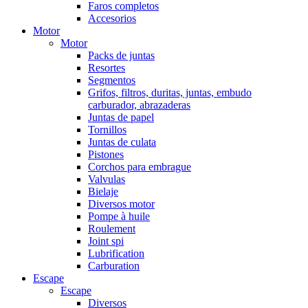
Faros completos
Accesorios
Motor
Motor
Packs de juntas
Resortes
Segmentos
Grifos, filtros, duritas, juntas, embudo
carburador, abrazaderas
Juntas de papel
Tornillos
Juntas de culata
Pistones
Corchos para embrague
Valvulas
Bielaje
Diversos motor
Pompe à huile
Roulement
Joint spi
Lubrification
Carburation
Escape
Escape
Diversos