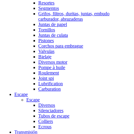
Resortes
Segmentos
Grifos, filtros, duritas, juntas, embudo
carburador, abrazaderas
Juntas de papel
Tornillos
Juntas de culata
Pistones
Corchos para embrague
Valvulas
Bielaje
Diversos motor
Pompe à huile
Roulement
Joint spi
Lubrification
Carburation
Escape
Escape
Diversos
Silenciadores
Tubos de escape
Colliers
Ecrous
Transmisión