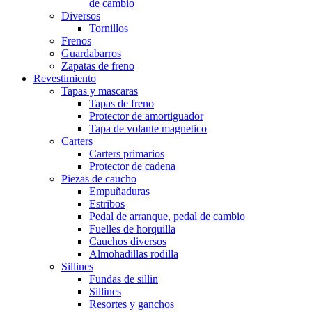
de cambio
Diversos
Tornillos
Frenos
Guardabarros
Zapatas de freno
Revestimiento
Tapas y mascaras
Tapas de freno
Protector de amortiguador
Tapa de volante magnetico
Carters
Carters primarios
Protector de cadena
Piezas de caucho
Empuñaduras
Estribos
Pedal de arranque, pedal de cambio
Fuelles de horquilla
Cauchos diversos
Almohadillas rodilla
Sillines
Fundas de sillin
Sillines
Resortes y ganchos