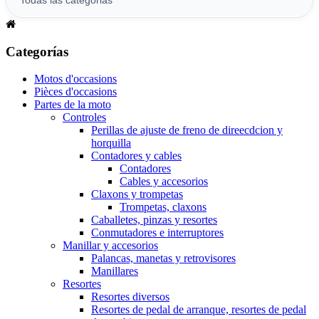
Categorías
Motos d'occasions
Pièces d'occasions
Partes de la moto
Controles
Perillas de ajuste de freno de direecdcion y
horquilla
Contadores y cables
Contadores
Cables y accesorios
Claxons y trompetas
Trompetas, claxons
Caballetes, pinzas y resortes
Conmutadores e interruptores
Manillar y accesorios
Palancas, manetas y retrovisores
Manillares
Resortes
Resortes diversos
Resortes de pedal de arranque, resortes de pedal