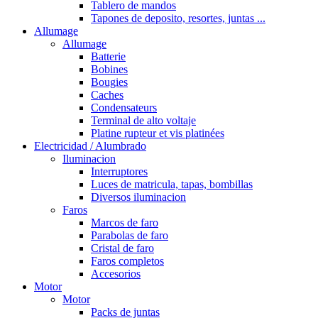
Tablero de mandos
Tapones de deposito, resortes, juntas ...
Allumage
Allumage
Batterie
Bobines
Bougies
Caches
Condensateurs
Terminal de alto voltaje
Platine rupteur et vis platinées
Electricidad / Alumbrado
Iluminacion
Interruptores
Luces de matricula, tapas, bombillas
Diversos iluminacion
Faros
Marcos de faro
Parabolas de faro
Cristal de faro
Faros completos
Accesorios
Motor
Motor
Packs de juntas