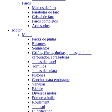
Faros
Marcos de faro
Parabolas de faro
Cristal de faro
Faros completos
Accesorios
Motor
Motor
Packs de juntas
Resortes
Segmentos
Grifos, filtros, duritas, juntas, embudo
carburador, abrazaderas
Juntas de papel
Tornillos
Juntas de culata
Pistones
Corchos para embrague
Valvulas
Bielaje
Diversos motor
Pompe à huile
Roulement
Joint spi
Lubrification