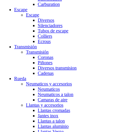
Carburation
Escape
Escape
Diversos
Silenciadores
Tubos de escape
Colliers
Ecrous
Transmisión
Transmisión
Coronas
Piñones
Diversos transmision
Cadenas
Rueda
Neumaticos y accesorios
Neumaticos
Neumaticos a talon
Camaras de aire
Llantas y accesorios
Llantas cromadas
Jantes inox
Llantas a talon
Llantas aluminio
Llantas Vespa