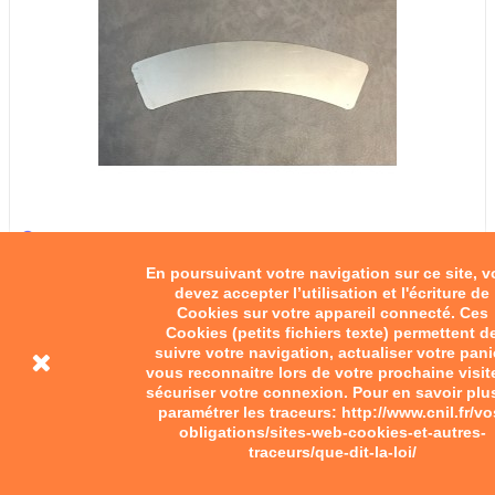
En poursuivant votre navigation sur ce site, 
Plaque avant Terrot
devez accepter l’utilisation et l'écriture de
Cookies sur votre appareil connecté. Ces
10,00 €
Cookies (petits fichiers texte) permettent d
suivre votre navigation, actualiser votre pani
Add to cart
vous reconnaitre lors de votre prochaine visit
sécuriser votre connexion. Pour en savoir plu
paramétrer les traceurs: http://www.cnil.fr/vo
obligations/sites-web-cookies-et-autres-
traceurs/que-dit-la-loi/