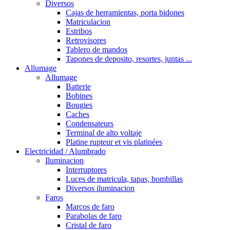
Diversos
Cajas de herramientas, porta bidones
Matriculacion
Estribos
Retrovisores
Tablero de mandos
Tapones de deposito, resortes, juntas ...
Allumage
Allumage
Batterie
Bobines
Bougies
Caches
Condensateurs
Terminal de alto voltaje
Platine rupteur et vis platinées
Electricidad / Alumbrado
Iluminacion
Interruptores
Luces de matricula, tapas, bombillas
Diversos iluminacion
Faros
Marcos de faro
Parabolas de faro
Cristal de faro