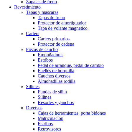
Zapatas de freno
Revestimiento
Tapas y mascaras
Tapas de freno
Protector de amortiguador
Tapa de volante magnetico
Carters
Carters primarios
Protector de cadena
Piezas de caucho
Empuñaduras
Estribos
Pedal de arranque, pedal de cambio
Fuelles de horquilla
Cauchos diversos
Almohadillas rodilla
Sillines
Fundas de sillin
Sillines
Resortes y ganchos
Diversos
Cajas de herramientas, porta bidones
Matriculacion
Estribos
Retrovisores