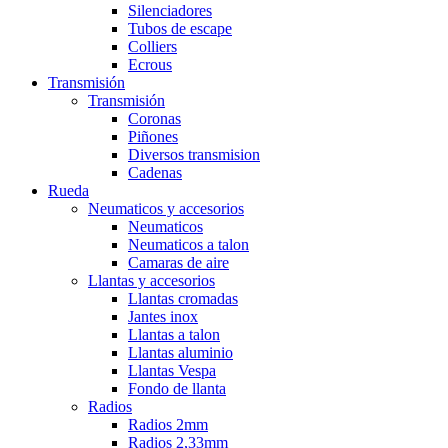
Silenciadores
Tubos de escape
Colliers
Ecrous
Transmisión
Transmisión
Coronas
Piñones
Diversos transmision
Cadenas
Rueda
Neumaticos y accesorios
Neumaticos
Neumaticos a talon
Camaras de aire
Llantas y accesorios
Llantas cromadas
Jantes inox
Llantas a talon
Llantas aluminio
Llantas Vespa
Fondo de llanta
Radios
Radios 2mm
Radios 2,33mm