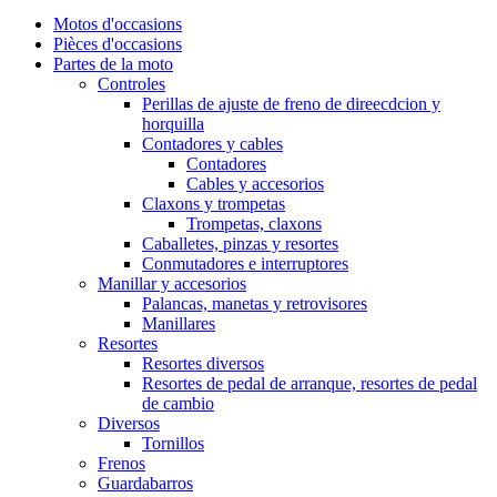
Motos d'occasions
Pièces d'occasions
Partes de la moto
Controles
Perillas de ajuste de freno de direecdcion y
horquilla
Contadores y cables
Contadores
Cables y accesorios
Claxons y trompetas
Trompetas, claxons
Caballetes, pinzas y resortes
Conmutadores e interruptores
Manillar y accesorios
Palancas, manetas y retrovisores
Manillares
Resortes
Resortes diversos
Resortes de pedal de arranque, resortes de pedal
de cambio
Diversos
Tornillos
Frenos
Guardabarros