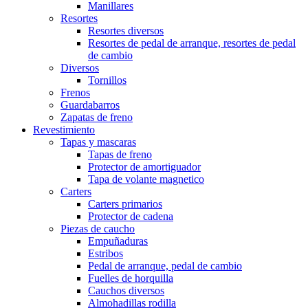
Manillares
Resortes
Resortes diversos
Resortes de pedal de arranque, resortes de pedal
de cambio
Diversos
Tornillos
Frenos
Guardabarros
Zapatas de freno
Revestimiento
Tapas y mascaras
Tapas de freno
Protector de amortiguador
Tapa de volante magnetico
Carters
Carters primarios
Protector de cadena
Piezas de caucho
Empuñaduras
Estribos
Pedal de arranque, pedal de cambio
Fuelles de horquilla
Cauchos diversos
Almohadillas rodilla