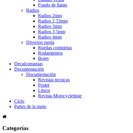
Fondo de llanta
Radios
Radios 2mm
Radios 2,33mm
Radios 3mm
Radios 3,5mm
Radios 4mm
Diversos rueda
Ruedas completas
Rodamientos
Bujes
Decalcomanias
Documentación
Documentación
Revistas tecnicas
Poster
Libros
Revista Motocyclettiste
Ciclo
Partes de la moto
Categorías