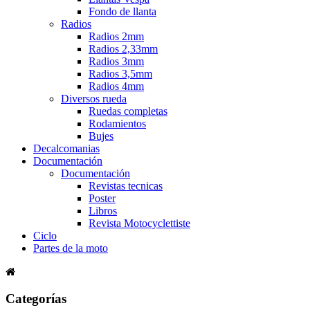
Fondo de llanta
Radios
Radios 2mm
Radios 2,33mm
Radios 3mm
Radios 3,5mm
Radios 4mm
Diversos rueda
Ruedas completas
Rodamientos
Bujes
Decalcomanias
Documentación
Documentación
Revistas tecnicas
Poster
Libros
Revista Motocyclettiste
Ciclo
Partes de la moto
Categorías