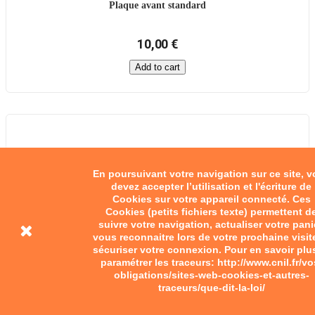
Plaque avant standard
10,00 €
Add to cart
En poursuivant votre navigation sur ce site, 
devez accepter l’utilisation et l'écriture de
Cookies sur votre appareil connecté. Ces
Cookies (petits fichiers texte) permettent d
suivre votre navigation, actualiser votre pani
vous reconnaitre lors de votre prochaine visit
sécuriser votre connexion. Pour en savoir plu
paramétrer les traceurs: http://www.cnil.fr/vo
obligations/sites-web-cookies-et-autres-
traceurs/que-dit-la-loi/