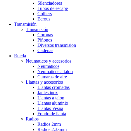
Silenciadores
Tubos de escape
Colliers
Ecrous
Transmisión
Transmisión
Coronas
Piñones
Diversos transmision
Cadenas
Rueda
Neumaticos y accesorios
Neumaticos
Neumaticos a talon
Camaras de aire
Llantas y accesorios
Llantas cromadas
Jantes inox
Llantas a talon
Llantas aluminio
Llantas Vespa
Fondo de llanta
Radios
Radios 2mm
Radios 2,33mm