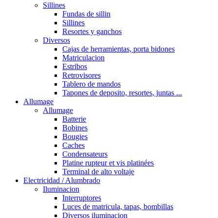
Sillines
Fundas de sillin
Sillines
Resortes y ganchos
Diversos
Cajas de herramientas, porta bidones
Matriculacion
Estribos
Retrovisores
Tablero de mandos
Tapones de deposito, resortes, juntas ...
Allumage
Allumage
Batterie
Bobines
Bougies
Caches
Condensateurs
Platine rupteur et vis platinées
Terminal de alto voltaje
Electricidad / Alumbrado
Iluminacion
Interruptores
Luces de matricula, tapas, bombillas
Diversos iluminacion