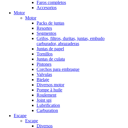
Faros completos
Accesorios
Motor
Motor
Packs de juntas
Resortes
Segmentos
Grifos, filtros, duritas, juntas, embudo
carburador, abrazaderas
Juntas de papel
Tornillos
Juntas de culata
Pistones
Corchos para embrague
Valvulas
Bielaje
Diversos motor
Pompe à huile
Roulement
Joint spi
Lubrification
Carburation
Escape
Escape
Diversos