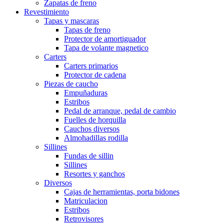
Zapatas de freno
Revestimiento
Tapas y mascaras
Tapas de freno
Protector de amortiguador
Tapa de volante magnetico
Carters
Carters primarios
Protector de cadena
Piezas de caucho
Empuñaduras
Estribos
Pedal de arranque, pedal de cambio
Fuelles de horquilla
Cauchos diversos
Almohadillas rodilla
Sillines
Fundas de sillin
Sillines
Resortes y ganchos
Diversos
Cajas de herramientas, porta bidones
Matriculacion
Estribos
Retrovisores