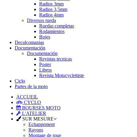
Radios 3mm
Radios 3,5mm
Radios 4mm
Diversos rueda
Ruedas completas
Rodamientos
Bujes
Decalcomanias
Documentación
Documentación
Revistas tecnicas
Poster
Libros
Revista Motocyclettiste
Ciclo
Partes de la moto
ACCUEIL
CYCLO
BOURSES MOTO
L'ATELIER
SUR MESURE
Echappement
Rayons
Montage de roue