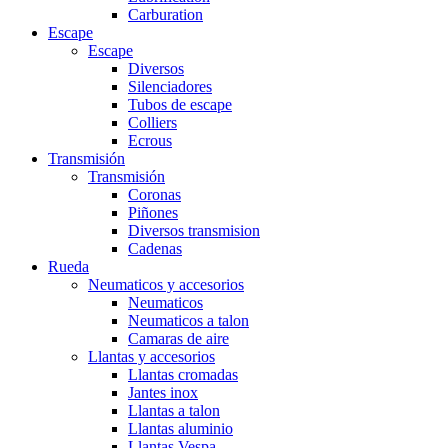
Carburation
Escape
Escape
Diversos
Silenciadores
Tubos de escape
Colliers
Ecrous
Transmisión
Transmisión
Coronas
Piñones
Diversos transmision
Cadenas
Rueda
Neumaticos y accesorios
Neumaticos
Neumaticos a talon
Camaras de aire
Llantas y accesorios
Llantas cromadas
Jantes inox
Llantas a talon
Llantas aluminio
Llantas Vespa