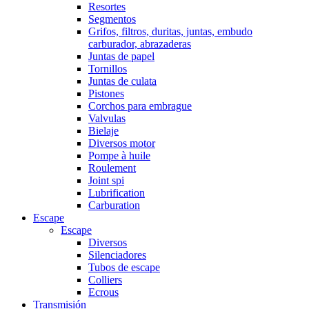
Resortes
Segmentos
Grifos, filtros, duritas, juntas, embudo
carburador, abrazaderas
Juntas de papel
Tornillos
Juntas de culata
Pistones
Corchos para embrague
Valvulas
Bielaje
Diversos motor
Pompe à huile
Roulement
Joint spi
Lubrification
Carburation
Escape
Escape
Diversos
Silenciadores
Tubos de escape
Colliers
Ecrous
Transmisión