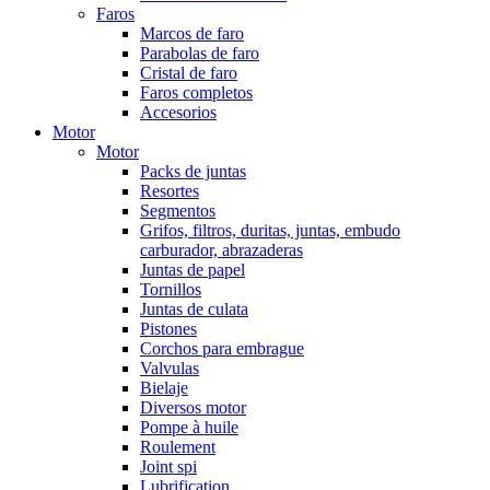
Faros
Marcos de faro
Parabolas de faro
Cristal de faro
Faros completos
Accesorios
Motor
Motor
Packs de juntas
Resortes
Segmentos
Grifos, filtros, duritas, juntas, embudo
carburador, abrazaderas
Juntas de papel
Tornillos
Juntas de culata
Pistones
Corchos para embrague
Valvulas
Bielaje
Diversos motor
Pompe à huile
Roulement
Joint spi
Lubrification