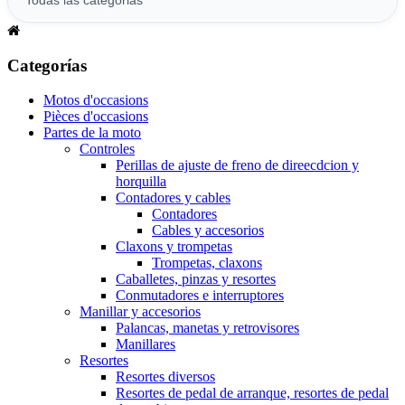
Categorías
Motos d'occasions
Pièces d'occasions
Partes de la moto
Controles
Perillas de ajuste de freno de direecdcion y
horquilla
Contadores y cables
Contadores
Cables y accesorios
Claxons y trompetas
Trompetas, claxons
Caballetes, pinzas y resortes
Conmutadores e interruptores
Manillar y accesorios
Palancas, manetas y retrovisores
Manillares
Resortes
Resortes diversos
Resortes de pedal de arranque, resortes de pedal