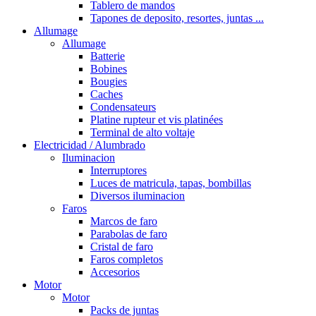
Tablero de mandos
Tapones de deposito, resortes, juntas ...
Allumage
Allumage
Batterie
Bobines
Bougies
Caches
Condensateurs
Platine rupteur et vis platinées
Terminal de alto voltaje
Electricidad / Alumbrado
Iluminacion
Interruptores
Luces de matricula, tapas, bombillas
Diversos iluminacion
Faros
Marcos de faro
Parabolas de faro
Cristal de faro
Faros completos
Accesorios
Motor
Motor
Packs de juntas