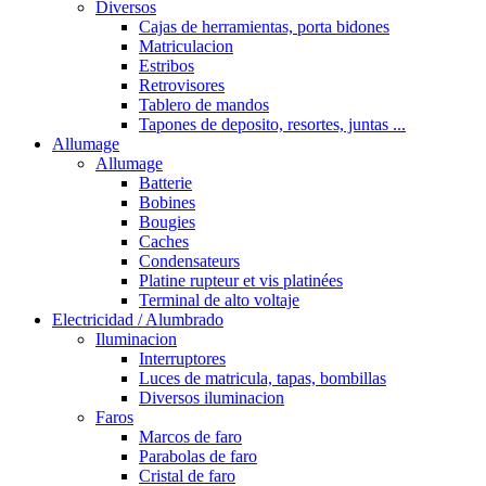
Diversos
Cajas de herramientas, porta bidones
Matriculacion
Estribos
Retrovisores
Tablero de mandos
Tapones de deposito, resortes, juntas ...
Allumage
Allumage
Batterie
Bobines
Bougies
Caches
Condensateurs
Platine rupteur et vis platinées
Terminal de alto voltaje
Electricidad / Alumbrado
Iluminacion
Interruptores
Luces de matricula, tapas, bombillas
Diversos iluminacion
Faros
Marcos de faro
Parabolas de faro
Cristal de faro