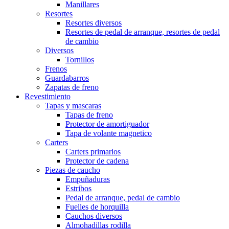
Manillares
Resortes
Resortes diversos
Resortes de pedal de arranque, resortes de pedal
de cambio
Diversos
Tornillos
Frenos
Guardabarros
Zapatas de freno
Revestimiento
Tapas y mascaras
Tapas de freno
Protector de amortiguador
Tapa de volante magnetico
Carters
Carters primarios
Protector de cadena
Piezas de caucho
Empuñaduras
Estribos
Pedal de arranque, pedal de cambio
Fuelles de horquilla
Cauchos diversos
Almohadillas rodilla