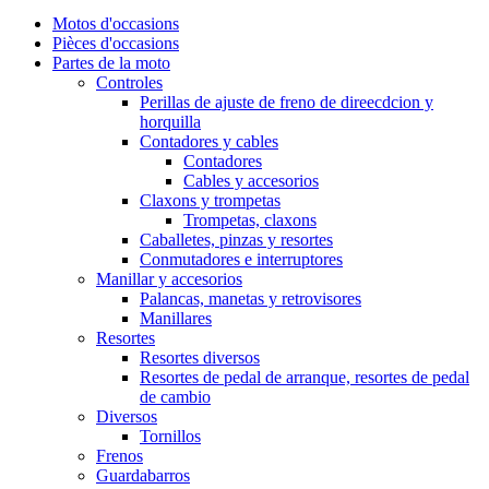
Motos d'occasions
Pièces d'occasions
Partes de la moto
Controles
Perillas de ajuste de freno de direecdcion y
horquilla
Contadores y cables
Contadores
Cables y accesorios
Claxons y trompetas
Trompetas, claxons
Caballetes, pinzas y resortes
Conmutadores e interruptores
Manillar y accesorios
Palancas, manetas y retrovisores
Manillares
Resortes
Resortes diversos
Resortes de pedal de arranque, resortes de pedal
de cambio
Diversos
Tornillos
Frenos
Guardabarros