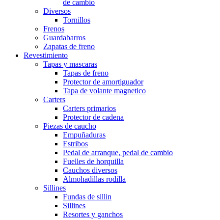
de cambio
Diversos
Tornillos
Frenos
Guardabarros
Zapatas de freno
Revestimiento
Tapas y mascaras
Tapas de freno
Protector de amortiguador
Tapa de volante magnetico
Carters
Carters primarios
Protector de cadena
Piezas de caucho
Empuñaduras
Estribos
Pedal de arranque, pedal de cambio
Fuelles de horquilla
Cauchos diversos
Almohadillas rodilla
Sillines
Fundas de sillin
Sillines
Resortes y ganchos