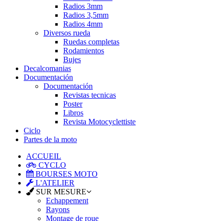
Radios 3mm
Radios 3,5mm
Radios 4mm
Diversos rueda
Ruedas completas
Rodamientos
Bujes
Decalcomanias
Documentación
Documentación
Revistas tecnicas
Poster
Libros
Revista Motocyclettiste
Ciclo
Partes de la moto
ACCUEIL
CYCLO
BOURSES MOTO
L'ATELIER
SUR MESURE
Echappement
Rayons
Montage de roue