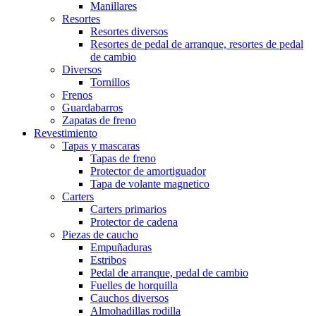
Manillares
Resortes
Resortes diversos
Resortes de pedal de arranque, resortes de pedal
de cambio
Diversos
Tornillos
Frenos
Guardabarros
Zapatas de freno
Revestimiento
Tapas y mascaras
Tapas de freno
Protector de amortiguador
Tapa de volante magnetico
Carters
Carters primarios
Protector de cadena
Piezas de caucho
Empuñaduras
Estribos
Pedal de arranque, pedal de cambio
Fuelles de horquilla
Cauchos diversos
Almohadillas rodilla