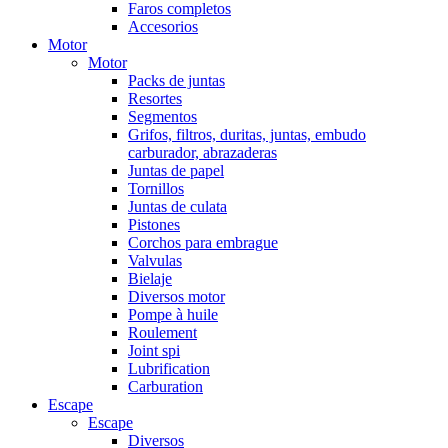
Faros completos
Accesorios
Motor
Motor
Packs de juntas
Resortes
Segmentos
Grifos, filtros, duritas, juntas, embudo
carburador, abrazaderas
Juntas de papel
Tornillos
Juntas de culata
Pistones
Corchos para embrague
Valvulas
Bielaje
Diversos motor
Pompe à huile
Roulement
Joint spi
Lubrification
Carburation
Escape
Escape
Diversos