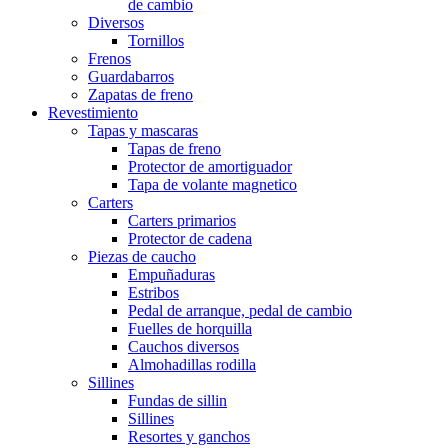
de cambio
Diversos
Tornillos
Frenos
Guardabarros
Zapatas de freno
Revestimiento
Tapas y mascaras
Tapas de freno
Protector de amortiguador
Tapa de volante magnetico
Carters
Carters primarios
Protector de cadena
Piezas de caucho
Empuñaduras
Estribos
Pedal de arranque, pedal de cambio
Fuelles de horquilla
Cauchos diversos
Almohadillas rodilla
Sillines
Fundas de sillin
Sillines
Resortes y ganchos