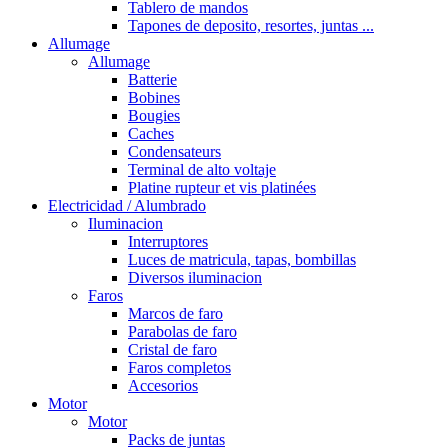
Tablero de mandos
Tapones de deposito, resortes, juntas ...
Allumage
Allumage
Batterie
Bobines
Bougies
Caches
Condensateurs
Terminal de alto voltaje
Platine rupteur et vis platinées
Electricidad / Alumbrado
Iluminacion
Interruptores
Luces de matricula, tapas, bombillas
Diversos iluminacion
Faros
Marcos de faro
Parabolas de faro
Cristal de faro
Faros completos
Accesorios
Motor
Motor
Packs de juntas