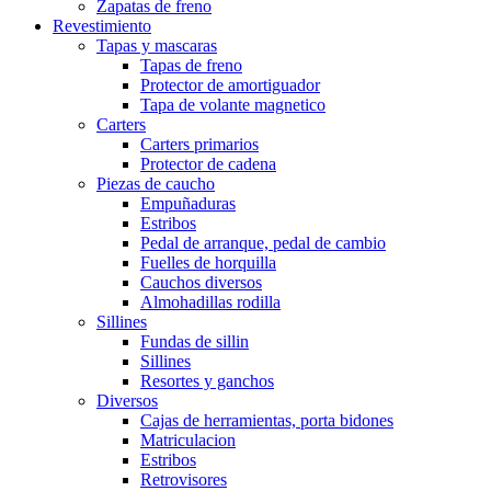
Zapatas de freno
Revestimiento
Tapas y mascaras
Tapas de freno
Protector de amortiguador
Tapa de volante magnetico
Carters
Carters primarios
Protector de cadena
Piezas de caucho
Empuñaduras
Estribos
Pedal de arranque, pedal de cambio
Fuelles de horquilla
Cauchos diversos
Almohadillas rodilla
Sillines
Fundas de sillin
Sillines
Resortes y ganchos
Diversos
Cajas de herramientas, porta bidones
Matriculacion
Estribos
Retrovisores