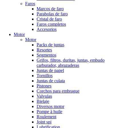
Faros
Marcos de faro
Parabolas de faro
Cristal de faro
Faros completos
Accesorios
Motor
Motor
Packs de juntas
Resortes
Segmentos
Grifos, filtros, duritas, juntas, embudo
carburador, abrazaderas
Juntas de papel
Tornillos
Juntas de culata
Pistones
Corchos para embrague
Valvulas
Bielaje
Diversos motor
Pompe à huile
Roulement
Joint spi
Lubrification