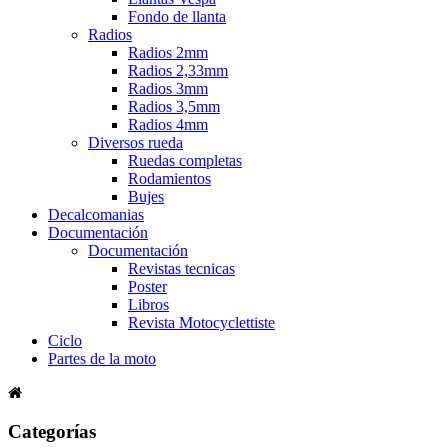
Fondo de llanta
Radios
Radios 2mm
Radios 2,33mm
Radios 3mm
Radios 3,5mm
Radios 4mm
Diversos rueda
Ruedas completas
Rodamientos
Bujes
Decalcomanias
Documentación
Documentación
Revistas tecnicas
Poster
Libros
Revista Motocyclettiste
Ciclo
Partes de la moto
Categorías