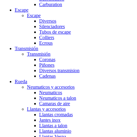
Carburation
Escape
Escape
Diversos
Silenciadores
Tubos de escape
Colliers
Ecrous
Transmisión
Transmisión
Coronas
Piñones
Diversos transmision
Cadenas
Rueda
Neumaticos y accesorios
Neumaticos
Neumaticos a talon
Camaras de aire
Llantas y accesorios
Llantas cromadas
Jantes inox
Llantas a talon
Llantas aluminio
Llantas Vespa