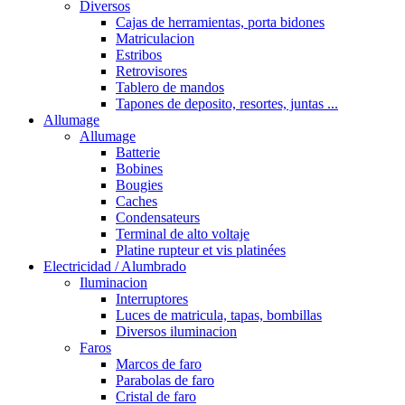
Diversos
Cajas de herramientas, porta bidones
Matriculacion
Estribos
Retrovisores
Tablero de mandos
Tapones de deposito, resortes, juntas ...
Allumage
Allumage
Batterie
Bobines
Bougies
Caches
Condensateurs
Terminal de alto voltaje
Platine rupteur et vis platinées
Electricidad / Alumbrado
Iluminacion
Interruptores
Luces de matricula, tapas, bombillas
Diversos iluminacion
Faros
Marcos de faro
Parabolas de faro
Cristal de faro