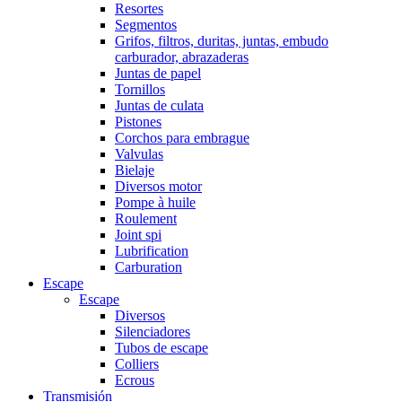
Resortes
Segmentos
Grifos, filtros, duritas, juntas, embudo
carburador, abrazaderas
Juntas de papel
Tornillos
Juntas de culata
Pistones
Corchos para embrague
Valvulas
Bielaje
Diversos motor
Pompe à huile
Roulement
Joint spi
Lubrification
Carburation
Escape
Escape
Diversos
Silenciadores
Tubos de escape
Colliers
Ecrous
Transmisión