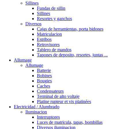
Sillines
Fundas de sillin
Sillines
Resortes y ganchos
Diversos
Cajas de herramientas, porta bidones
Matriculacion
Estribos
Retrovisores
Tablero de mandos
Tapones de deposito, resortes, juntas ...
Allumage
Allumage
Batterie
Bobines
Bougies
Caches
Condensateurs
Terminal de alto voltaje
Platine rupteur et vis platinées
Electricidad / Alumbrado
Iluminacion
Interruptores
Luces de matricula, tapas, bombillas
Diversos iluminacion