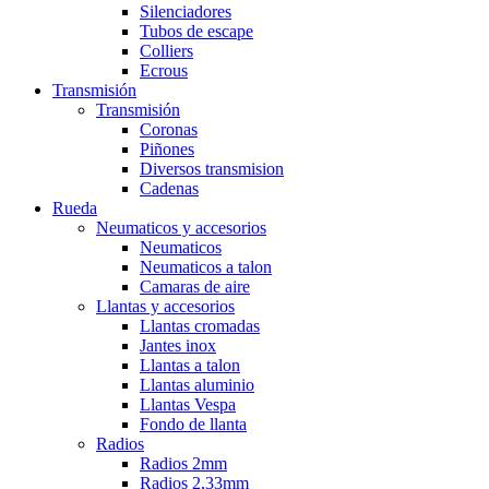
Silenciadores
Tubos de escape
Colliers
Ecrous
Transmisión
Transmisión
Coronas
Piñones
Diversos transmision
Cadenas
Rueda
Neumaticos y accesorios
Neumaticos
Neumaticos a talon
Camaras de aire
Llantas y accesorios
Llantas cromadas
Jantes inox
Llantas a talon
Llantas aluminio
Llantas Vespa
Fondo de llanta
Radios
Radios 2mm
Radios 2,33mm