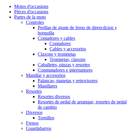
Motos d'occasions
Pièces d'occasions
Partes de la moto
Controles
Perillas de ajuste de freno de direecdcion y
horquilla
Contadores y cables
Contadores
Cables y accesorios
Claxons y trompetas
Trompetas, claxons
Caballetes, pinzas y resortes
Conmutadores e interruptores
Manillar y accesorios
Palancas, manetas y retrovisores
Manillares
Resortes
Resortes diversos
Resortes de pedal de arranque, resortes de pedal
de cambio
Diversos
Tornillos
Frenos
Guardabarros