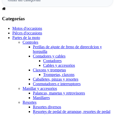
Categorías
Motos d'occasions
Pièces d'occasions
Partes de la moto
Controles
Perillas de ajuste de freno de direecdcion y
horquilla
Contadores y cables
Contadores
Cables y accesorios
Claxons y trompetas
Trompetas, claxons
Caballetes, pinzas y resortes
Conmutadores e interruptores
Manillar y accesorios
Palancas, manetas y retrovisores
Manillares
Resortes
Resortes diversos
Resortes de pedal de arranque, resortes de pedal