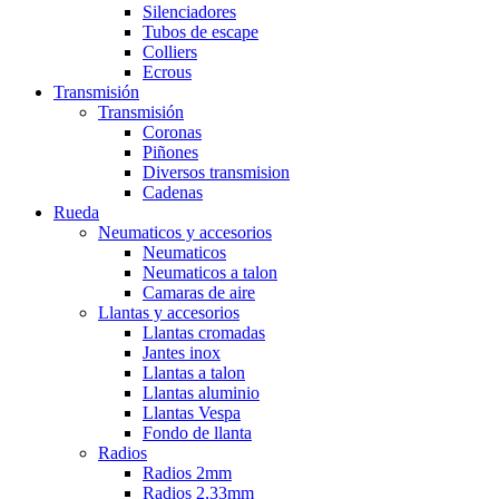
Silenciadores
Tubos de escape
Colliers
Ecrous
Transmisión
Transmisión
Coronas
Piñones
Diversos transmision
Cadenas
Rueda
Neumaticos y accesorios
Neumaticos
Neumaticos a talon
Camaras de aire
Llantas y accesorios
Llantas cromadas
Jantes inox
Llantas a talon
Llantas aluminio
Llantas Vespa
Fondo de llanta
Radios
Radios 2mm
Radios 2,33mm