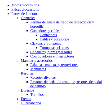
Motos d'occasions
Pièces d'occasions
Partes de la moto
Controles
Perillas de ajuste de freno de direecdcion y
horquilla
Contadores y cables
Contadores
Cables y accesorios
Claxons y trompetas
Trompetas, claxons
Caballetes, pinzas y resortes
Conmutadores e interruptores
Manillar y accesorios
Palancas, manetas y retrovisores
Manillares
Resortes
Resortes diversos
Resortes de pedal de arranque, resortes de pedal
de cambio
Diversos
Tornillos
Frenos
Guardabarros