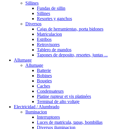
Sillines
Fundas de sillin
Sillines
Resortes y ganchos
Diversos
Cajas de herramientas, porta bidones
Matriculacion
Estribos
Retrovisores
Tablero de mandos
Tapones de deposito, resortes, juntas ...
Allumage
Allumage
Batterie
Bobines
Bougies
Caches
Condensateurs
Platine rupteur et vis platinées
Terminal de alto voltaje
Electricidad / Alumbrado
Iluminacion
Interruptores
Luces de matricula, tapas, bombillas
Diversos iluminacion