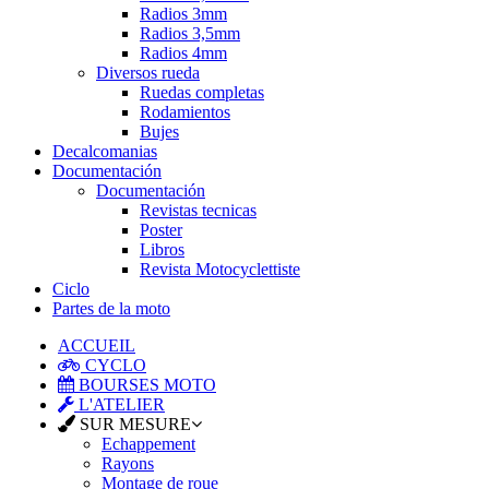
Radios 3mm
Radios 3,5mm
Radios 4mm
Diversos rueda
Ruedas completas
Rodamientos
Bujes
Decalcomanias
Documentación
Documentación
Revistas tecnicas
Poster
Libros
Revista Motocyclettiste
Ciclo
Partes de la moto
ACCUEIL
CYCLO
BOURSES MOTO
L'ATELIER
SUR MESURE
Echappement
Rayons
Montage de roue