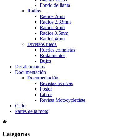
Fondo de llanta
Radios
Radios 2mm
Radios 2,33mm
Radios 3mm
Radios 3,5mm
Radios 4mm
Diversos rueda
Ruedas completas
Rodamientos
Bujes
Decalcomanias
Documentación
Documentación
Revistas tecnicas
Poster
Libros
Revista Motocyclettiste
Ciclo
Partes de la moto
Categorías