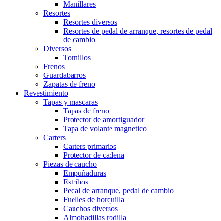
Manillares
Resortes
Resortes diversos
Resortes de pedal de arranque, resortes de pedal
de cambio
Diversos
Tornillos
Frenos
Guardabarros
Zapatas de freno
Revestimiento
Tapas y mascaras
Tapas de freno
Protector de amortiguador
Tapa de volante magnetico
Carters
Carters primarios
Protector de cadena
Piezas de caucho
Empuñaduras
Estribos
Pedal de arranque, pedal de cambio
Fuelles de horquilla
Cauchos diversos
Almohadillas rodilla