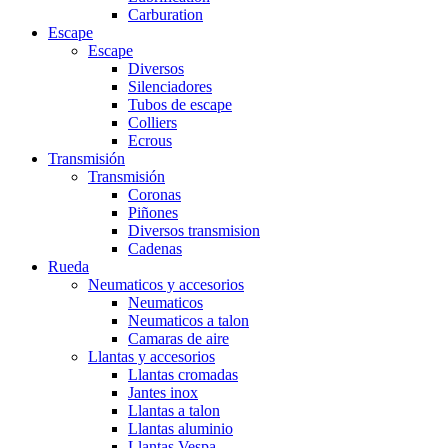
Carburation
Escape
Escape
Diversos
Silenciadores
Tubos de escape
Colliers
Ecrous
Transmisión
Transmisión
Coronas
Piñones
Diversos transmision
Cadenas
Rueda
Neumaticos y accesorios
Neumaticos
Neumaticos a talon
Camaras de aire
Llantas y accesorios
Llantas cromadas
Jantes inox
Llantas a talon
Llantas aluminio
Llantas Vespa