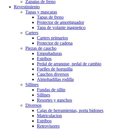
Zapatas de freno
Revestimiento
Tapas y mascaras
Tapas de freno
Protector de amortiguador
Tapa de volante magnetico
Carters
Carters primarios
Protector de cadena
Piezas de caucho
Empuñaduras
Estribos
Pedal de arranque, pedal de cambio
Fuelles de horquilla
Cauchos diversos
Almohadillas rodilla
Sillines
Fundas de sillin
Sillines
Resortes y ganchos
Diversos
Cajas de herramientas, porta bidones
Matriculacion
Estribos
Retrovisores