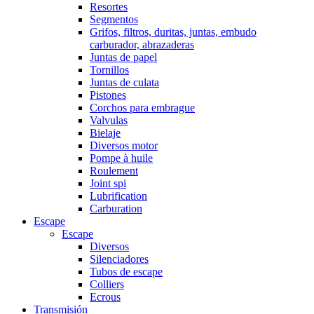
Resortes
Segmentos
Grifos, filtros, duritas, juntas, embudo
carburador, abrazaderas
Juntas de papel
Tornillos
Juntas de culata
Pistones
Corchos para embrague
Valvulas
Bielaje
Diversos motor
Pompe à huile
Roulement
Joint spi
Lubrification
Carburation
Escape
Escape
Diversos
Silenciadores
Tubos de escape
Colliers
Ecrous
Transmisión