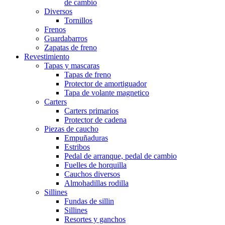
de cambio
Diversos
Tornillos
Frenos
Guardabarros
Zapatas de freno
Revestimiento
Tapas y mascaras
Tapas de freno
Protector de amortiguador
Tapa de volante magnetico
Carters
Carters primarios
Protector de cadena
Piezas de caucho
Empuñaduras
Estribos
Pedal de arranque, pedal de cambio
Fuelles de horquilla
Cauchos diversos
Almohadillas rodilla
Sillines
Fundas de sillin
Sillines
Resortes y ganchos