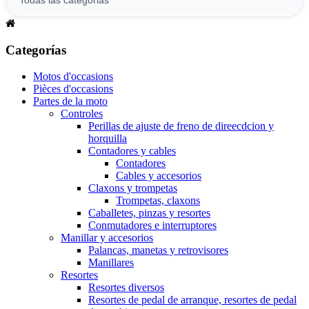
Categorías
Motos d'occasions
Pièces d'occasions
Partes de la moto
Controles
Perillas de ajuste de freno de direecdcion y
horquilla
Contadores y cables
Contadores
Cables y accesorios
Claxons y trompetas
Trompetas, claxons
Caballetes, pinzas y resortes
Conmutadores e interruptores
Manillar y accesorios
Palancas, manetas y retrovisores
Manillares
Resortes
Resortes diversos
Resortes de pedal de arranque, resortes de pedal