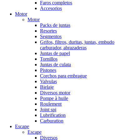
Faros completos
Accesorios
Motor
Motor
Packs de juntas
Resortes
Segmentos
Grifos, filtros, duritas, juntas, embudo
carburador, abrazaderas
Juntas de papel
Tornillos
Juntas de culata
Pistones
Corchos para embrague
Valvulas
Bielaje
Diversos motor
Pompe à huile
Roulement
Joint spi
Lubrification
Carburation
Escape
Escape
Diversos