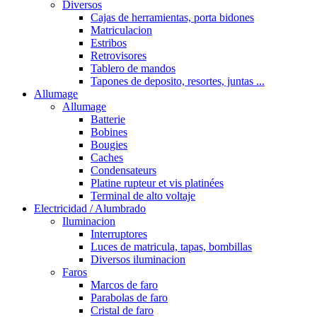
Diversos
Cajas de herramientas, porta bidones
Matriculacion
Estribos
Retrovisores
Tablero de mandos
Tapones de deposito, resortes, juntas ...
Allumage
Allumage
Batterie
Bobines
Bougies
Caches
Condensateurs
Platine rupteur et vis platinées
Terminal de alto voltaje
Electricidad / Alumbrado
Iluminacion
Interruptores
Luces de matricula, tapas, bombillas
Diversos iluminacion
Faros
Marcos de faro
Parabolas de faro
Cristal de faro