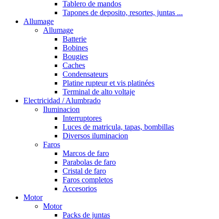
Tablero de mandos
Tapones de deposito, resortes, juntas ...
Allumage
Allumage
Batterie
Bobines
Bougies
Caches
Condensateurs
Platine rupteur et vis platinées
Terminal de alto voltaje
Electricidad / Alumbrado
Iluminacion
Interruptores
Luces de matricula, tapas, bombillas
Diversos iluminacion
Faros
Marcos de faro
Parabolas de faro
Cristal de faro
Faros completos
Accesorios
Motor
Motor
Packs de juntas