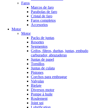
Faros
Marcos de faro
Parabolas de faro
Cristal de faro
Faros completos
Accesorios
Motor
Motor
Packs de juntas
Resortes
Segmentos
Grifos, filtros, duritas, juntas, embudo
carburador, abrazaderas
Juntas de papel
Tornillos
Juntas de culata
Pistones
Corchos para embrague
Valvulas
Bielaje
Diversos motor
Pompe à huile
Roulement
Joint spi
Lubrification