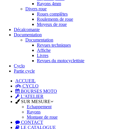
Rayons 4mm
Divers roue
Roues complètes
Roulements de roue
Moyeux de roue
Décalcomanie
Documentation
Documentation
Revues techniques
Affiche
Livres
Revues du motocyclettiste
Cyclo
Partie cycle
ACCUEIL
CYCLO
BOURSES MOTO
L'ATELIER
SUR MESURE
Echappement
Rayons
Montage de roue
CONTACT
LE CATALOGUE