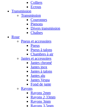
Colliers
Ecrous
Transmission
Transmission
Couronnes
Pignons
Divers transmission
Chaînes
Roue
Pneus et accessoires
Pneus
Pneus à talons
Chambres à air
Jantes et accessoires
Jantes chromé
Jantes inox
Jantes à talons
Jantes alu
Jantes Vespa
Fond de jante
Rayons
Rayons 2mm
Rayons 2,33mm
Rayons 3mm
Rayons 3,5mm