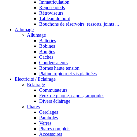
Immatriculation
Repose pieds
Rétroviseurs
Tableau de bord
Bouchons de réservoirs, ressorts, joints ...
Allumage
Allumage
Batteries
Bobines
Bougies
Caches
Condensateurs
Bornes haute tension
Platine rupteur et vis platinées
Electricité / Eclairage
Eclairage
Commutateurs
Feux de plaque, capots, ampoules
Divers éclairage
Phares
Cerclages
Paraboles
Verres
Phares complets
Accessoires