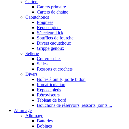
Carters
Carters primaire
Carters de chaîne
Caoutchoucs
Poignées
Repose-pieds
Sélecteur, kick
Soufflets de fourche
Divers caoutchouc
Grippe genoux
Sellerie
Couvre selles
Selles
Ressorts et crochets
Divers
Boîtes à outils, porte bidon
Immatriculation
Repose pieds
Rétroviseurs
Tableau de bord
Bouchons de réservoirs, ressorts, joints ...
Allumage
Allumage
Batteries
Bobines