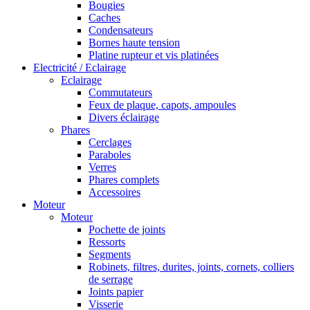
Bougies
Caches
Condensateurs
Bornes haute tension
Platine rupteur et vis platinées
Electricité / Eclairage
Eclairage
Commutateurs
Feux de plaque, capots, ampoules
Divers éclairage
Phares
Cerclages
Paraboles
Verres
Phares complets
Accessoires
Moteur
Moteur
Pochette de joints
Ressorts
Segments
Robinets, filtres, durites, joints, cornets, colliers
de serrage
Joints papier
Visserie