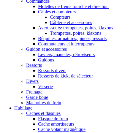
Commandes
Molettes de freins fourche et direction
Câbles et compteurs
Compteurs
Câblerie et accessoires
Avertisseurs: trompettes, poires, klaxons
Trompettes, poires, klaxons
Béquilles: armatures, pinces, ressorts
Commutateurs et interrupteurs
Guidon et accessoires
Leviers, manettes, rétroviseurs
Guidons
Ressorts
Ressorts divers
Ressorts de kick, de sélecteur
Divers
Visserie
Freinage
Garde boue
Mâchoires de frein
Habillage
Caches et flasques
Flasque de frein
Cache amortisseurs
Cache volant magnétique