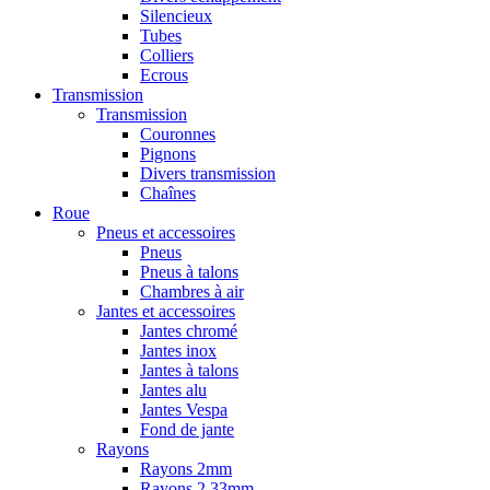
Silencieux
Tubes
Colliers
Ecrous
Transmission
Transmission
Couronnes
Pignons
Divers transmission
Chaînes
Roue
Pneus et accessoires
Pneus
Pneus à talons
Chambres à air
Jantes et accessoires
Jantes chromé
Jantes inox
Jantes à talons
Jantes alu
Jantes Vespa
Fond de jante
Rayons
Rayons 2mm
Rayons 2,33mm