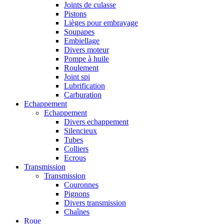
Joints de culasse
Pistons
Lièges pour embrayage
Soupapes
Embiellage
Divers moteur
Pompe à huile
Roulement
Joint spi
Lubrification
Carburation
Echappement
Echappement
Divers echappement
Silencieux
Tubes
Colliers
Ecrous
Transmission
Transmission
Couronnes
Pignons
Divers transmission
Chaînes
Roue