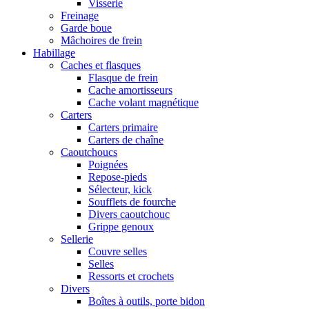
Visserie
Freinage
Garde boue
Mâchoires de frein
Habillage
Caches et flasques
Flasque de frein
Cache amortisseurs
Cache volant magnétique
Carters
Carters primaire
Carters de chaîne
Caoutchoucs
Poignées
Repose-pieds
Sélecteur, kick
Soufflets de fourche
Divers caoutchouc
Grippe genoux
Sellerie
Couvre selles
Selles
Ressorts et crochets
Divers
Boîtes à outils, porte bidon