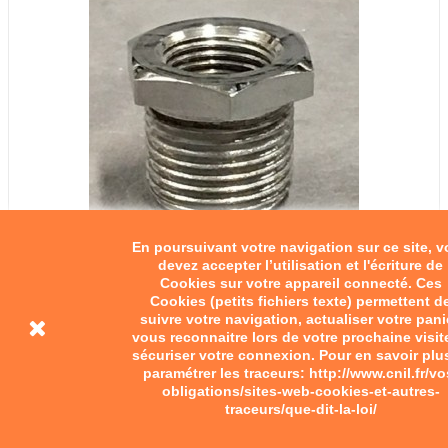
En poursuivant votre navigation sur ce site, 
devez accepter l’utilisation et l'écriture de
Cookies sur votre appareil connecté. Ces
Réducteur de bougie
Cookies (petits fichiers texte) permettent d
suivre votre navigation, actualiser votre pani
vous reconnaitre lors de votre prochaine visit
10,00 €
sécuriser votre connexion. Pour en savoir plu
paramétrer les traceurs: http://www.cnil.fr/vo
Ajouter au panier
obligations/sites-web-cookies-et-autres-
traceurs/que-dit-la-loi/