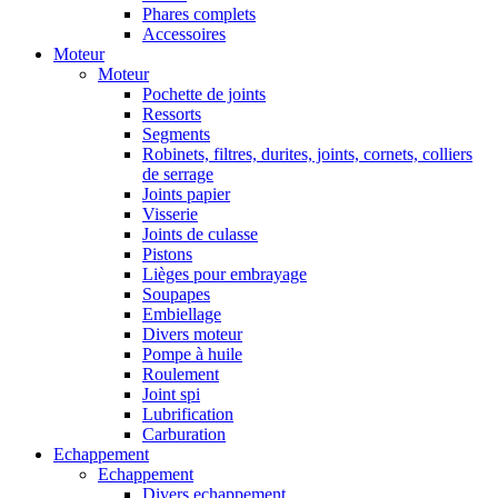
Phares complets
Accessoires
Moteur
Moteur
Pochette de joints
Ressorts
Segments
Robinets, filtres, durites, joints, cornets, colliers
de serrage
Joints papier
Visserie
Joints de culasse
Pistons
Lièges pour embrayage
Soupapes
Embiellage
Divers moteur
Pompe à huile
Roulement
Joint spi
Lubrification
Carburation
Echappement
Echappement
Divers echappement