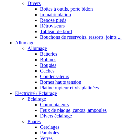
Divers
Boîtes à outils, porte bidon
Immatriculation
Repose pieds
Rétroviseurs
Tableau de bord
Bouchons de réservoirs, ressorts, joints ...
Allumage
Allumage
Batteries
Bobines
Bougies
Caches
Condensateurs
Bornes haute tension
Platine rupteur et vis platinées
Electricité / Eclairage
Eclairage
Commutateurs
Feux de plaque, capots, ampoules
Divers éclairage
Phares
Cerclages
Paraboles
Verres