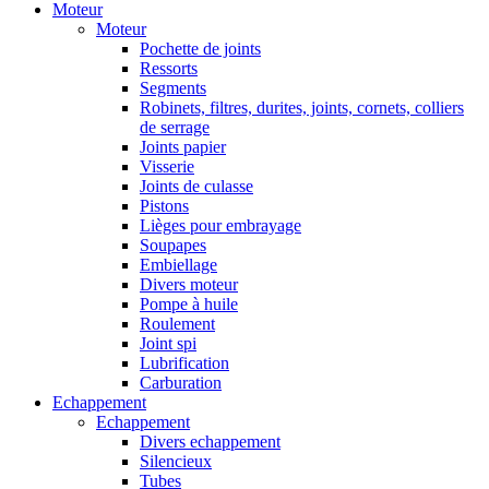
Moteur
Moteur
Pochette de joints
Ressorts
Segments
Robinets, filtres, durites, joints, cornets, colliers
de serrage
Joints papier
Visserie
Joints de culasse
Pistons
Lièges pour embrayage
Soupapes
Embiellage
Divers moteur
Pompe à huile
Roulement
Joint spi
Lubrification
Carburation
Echappement
Echappement
Divers echappement
Silencieux
Tubes