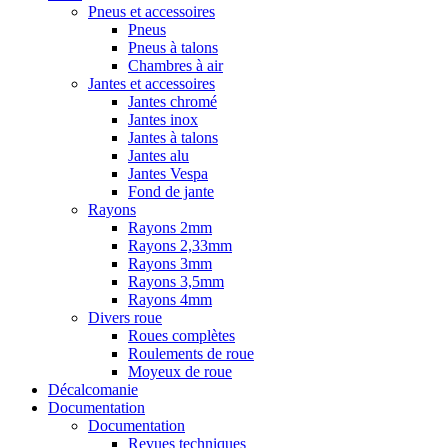
Pneus et accessoires
Pneus
Pneus à talons
Chambres à air
Jantes et accessoires
Jantes chromé
Jantes inox
Jantes à talons
Jantes alu
Jantes Vespa
Fond de jante
Rayons
Rayons 2mm
Rayons 2,33mm
Rayons 3mm
Rayons 3,5mm
Rayons 4mm
Divers roue
Roues complètes
Roulements de roue
Moyeux de roue
Décalcomanie
Documentation
Documentation
Revues techniques