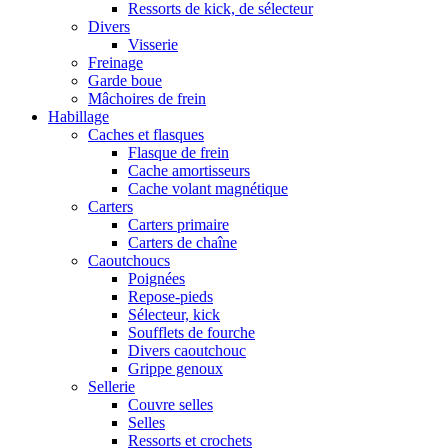
Ressorts de kick, de sélecteur
Divers
Visserie
Freinage
Garde boue
Mâchoires de frein
Habillage
Caches et flasques
Flasque de frein
Cache amortisseurs
Cache volant magnétique
Carters
Carters primaire
Carters de chaîne
Caoutchoucs
Poignées
Repose-pieds
Sélecteur, kick
Soufflets de fourche
Divers caoutchouc
Grippe genoux
Sellerie
Couvre selles
Selles
Ressorts et crochets