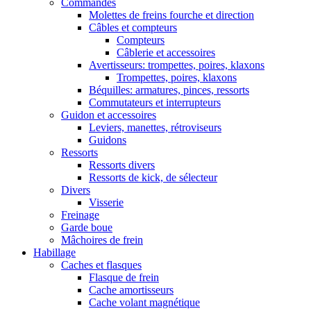
Commandes
Molettes de freins fourche et direction
Câbles et compteurs
Compteurs
Câblerie et accessoires
Avertisseurs: trompettes, poires, klaxons
Trompettes, poires, klaxons
Béquilles: armatures, pinces, ressorts
Commutateurs et interrupteurs
Guidon et accessoires
Leviers, manettes, rétroviseurs
Guidons
Ressorts
Ressorts divers
Ressorts de kick, de sélecteur
Divers
Visserie
Freinage
Garde boue
Mâchoires de frein
Habillage
Caches et flasques
Flasque de frein
Cache amortisseurs
Cache volant magnétique