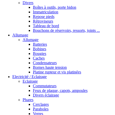
Divers
Boîtes à outils, porte bidon
Immatriculation
Repose pieds
Rétroviseurs
Tableau de bord
Bouchons de réservoirs, ressorts, joints ...
Allumage
Allumage
Batteries
Bobines
Bougies
Caches
Condensateurs
Bornes haute tension
Platine rupteur et vis platinées
Electricité / Eclairage
Eclairage
Commutateurs
Feux de plaque, capots, ampoules
Divers éclairage
Phares
Cerclages
Paraboles
Verres