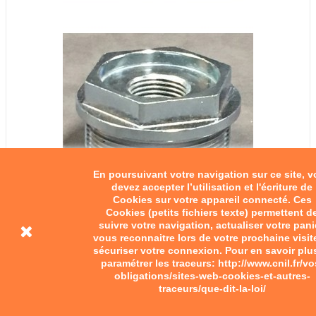
En poursuivant votre navigation sur ce site, 
devez accepter l’utilisation et l'écriture de
Cookies sur votre appareil connecté. Ces
Cookies (petits fichiers texte) permettent d
suivre votre navigation, actualiser votre pani
Porte bougie
vous reconnaitre lors de votre prochaine visit
sécuriser votre connexion. Pour en savoir plu
paramétrer les traceurs: http://www.cnil.fr/vo
31,00 €
obligations/sites-web-cookies-et-autres-
traceurs/que-dit-la-loi/
Ajouter au panier