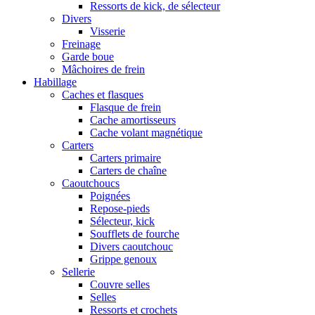
Ressorts de kick, de sélecteur
Divers
Visserie
Freinage
Garde boue
Mâchoires de frein
Habillage
Caches et flasques
Flasque de frein
Cache amortisseurs
Cache volant magnétique
Carters
Carters primaire
Carters de chaîne
Caoutchoucs
Poignées
Repose-pieds
Sélecteur, kick
Soufflets de fourche
Divers caoutchouc
Grippe genoux
Sellerie
Couvre selles
Selles
Ressorts et crochets