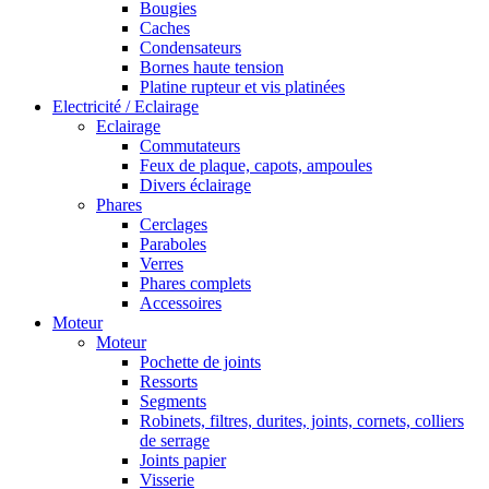
Bougies
Caches
Condensateurs
Bornes haute tension
Platine rupteur et vis platinées
Electricité / Eclairage
Eclairage
Commutateurs
Feux de plaque, capots, ampoules
Divers éclairage
Phares
Cerclages
Paraboles
Verres
Phares complets
Accessoires
Moteur
Moteur
Pochette de joints
Ressorts
Segments
Robinets, filtres, durites, joints, cornets, colliers
de serrage
Joints papier
Visserie