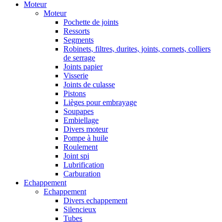
Moteur
Moteur
Pochette de joints
Ressorts
Segments
Robinets, filtres, durites, joints, cornets, colliers
de serrage
Joints papier
Visserie
Joints de culasse
Pistons
Lièges pour embrayage
Soupapes
Embiellage
Divers moteur
Pompe à huile
Roulement
Joint spi
Lubrification
Carburation
Echappement
Echappement
Divers echappement
Silencieux
Tubes