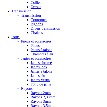
Colliers
Ecrous
Transmission
Transmission
Couronnes
Pignons
Divers transmission
Chaînes
Roue
Pneus et accessoires
Pneus
Pneus à talons
Chambres à air
Jantes et accessoires
Jantes chromé
Jantes inox
Jantes à talons
Jantes alu
Jantes Vespa
Fond de jante
Rayons
Rayons 2mm
Rayons 2,33mm
Rayons 3mm
Rayons 3,5mm