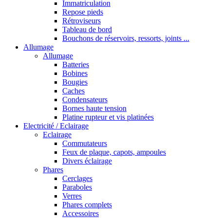
Immatriculation
Repose pieds
Rétroviseurs
Tableau de bord
Bouchons de réservoirs, ressorts, joints ...
Allumage
Allumage
Batteries
Bobines
Bougies
Caches
Condensateurs
Bornes haute tension
Platine rupteur et vis platinées
Electricité / Eclairage
Eclairage
Commutateurs
Feux de plaque, capots, ampoules
Divers éclairage
Phares
Cerclages
Paraboles
Verres
Phares complets
Accessoires