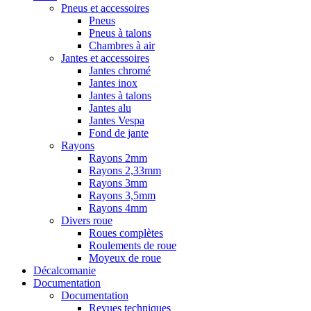
Pneus et accessoires
Pneus
Pneus à talons
Chambres à air
Jantes et accessoires
Jantes chromé
Jantes inox
Jantes à talons
Jantes alu
Jantes Vespa
Fond de jante
Rayons
Rayons 2mm
Rayons 2,33mm
Rayons 3mm
Rayons 3,5mm
Rayons 4mm
Divers roue
Roues complètes
Roulements de roue
Moyeux de roue
Décalcomanie
Documentation
Documentation
Revues techniques