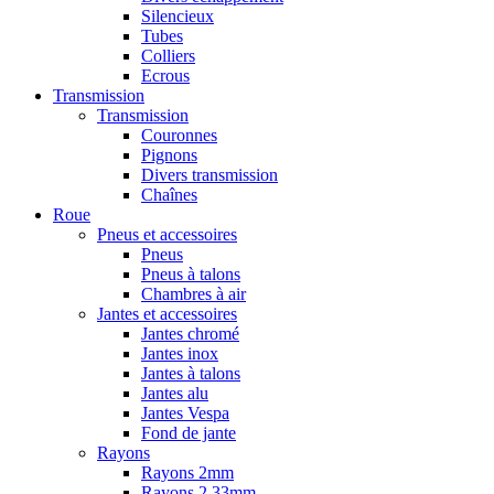
Silencieux
Tubes
Colliers
Ecrous
Transmission
Transmission
Couronnes
Pignons
Divers transmission
Chaînes
Roue
Pneus et accessoires
Pneus
Pneus à talons
Chambres à air
Jantes et accessoires
Jantes chromé
Jantes inox
Jantes à talons
Jantes alu
Jantes Vespa
Fond de jante
Rayons
Rayons 2mm
Rayons 2,33mm