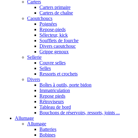
Carters
Carters primaire
Carters de chaîne
Caoutchoucs
Poignées
Repose-pieds
Sélecteur, kick
Soufflets de fourche
Divers caoutchouc
Grippe genoux
Sellerie
Couvre selles
Selles
Ressorts et crochets
Divers
Boîtes à outils, porte bidon
Immatriculation
Repose pieds
Rétroviseurs
Tableau de bord
Bouchons de réservoirs, ressorts, joints ...
Allumage
Allumage
Batteries
Bobines