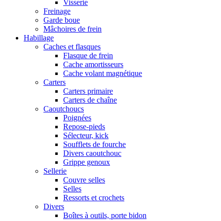
Visserie
Freinage
Garde boue
Mâchoires de frein
Habillage
Caches et flasques
Flasque de frein
Cache amortisseurs
Cache volant magnétique
Carters
Carters primaire
Carters de chaîne
Caoutchoucs
Poignées
Repose-pieds
Sélecteur, kick
Soufflets de fourche
Divers caoutchouc
Grippe genoux
Sellerie
Couvre selles
Selles
Ressorts et crochets
Divers
Boîtes à outils, porte bidon