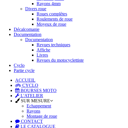
Rayons 4mm
Divers roue
Roues complètes
Roulements de roue
Moyeux de roue
Décalcomanie
Documentation
Documentation
Revues techniques
Affiche
Livres
Revues du motocyclettiste
Cyclo
Partie cycle
ACCUEIL
CYCLO
BOURSES MOTO
L'ATELIER
SUR MESURE
Echappement
Rayons
Montage de roue
CONTACT
LE CATALOGUE