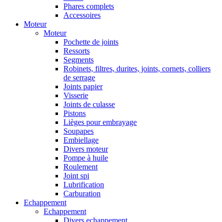
Phares complets
Accessoires
Moteur
Moteur
Pochette de joints
Ressorts
Segments
Robinets, filtres, durites, joints, cornets, colliers
de serrage
Joints papier
Visserie
Joints de culasse
Pistons
Lièges pour embrayage
Soupapes
Embiellage
Divers moteur
Pompe à huile
Roulement
Joint spi
Lubrification
Carburation
Echappement
Echappement
Divers echappement