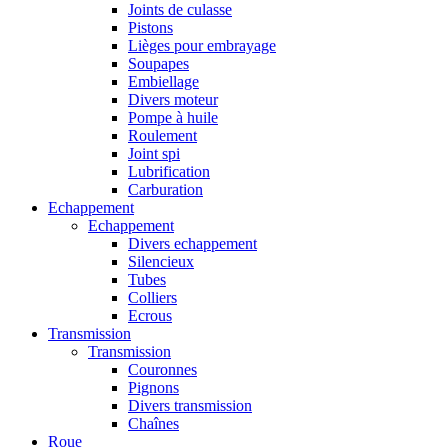
Joints de culasse
Pistons
Lièges pour embrayage
Soupapes
Embiellage
Divers moteur
Pompe à huile
Roulement
Joint spi
Lubrification
Carburation
Echappement
Echappement
Divers echappement
Silencieux
Tubes
Colliers
Ecrous
Transmission
Transmission
Couronnes
Pignons
Divers transmission
Chaînes
Roue