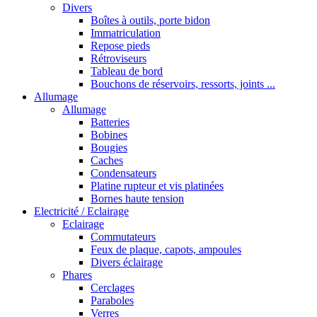
Divers
Boîtes à outils, porte bidon
Immatriculation
Repose pieds
Rétroviseurs
Tableau de bord
Bouchons de réservoirs, ressorts, joints ...
Allumage
Allumage
Batteries
Bobines
Bougies
Caches
Condensateurs
Platine rupteur et vis platinées
Bornes haute tension
Electricité / Eclairage
Eclairage
Commutateurs
Feux de plaque, capots, ampoules
Divers éclairage
Phares
Cerclages
Paraboles
Verres