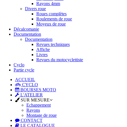
Rayons 4mm
Divers roue
Roues complètes
Roulements de roue
Moyeux de roue
Décalcomanie
Documentation
Documentation
Revues techniques
Affiche
Livres
Revues du motocyclettiste
Cyclo
Partie cycle
ACCUEIL
CYCLO
BOURSES MOTO
L'ATELIER
SUR MESURE
Echappement
Rayons
Montage de roue
CONTACT
LE CATALOGUE