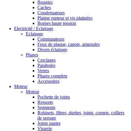
Bougies
Caches
Condensateurs
Platine rupteur et vis platinées
Bornes haute tension
Electricité / Eclairage
Eclairage
Commutateurs
Feux de plaque, capots, ampoules
Divers éclairage
Phares
Cerclages
Paraboles
Verres
Phares complets
Accessoires
Moteur
Moteur
Pochette de joints
Ressorts
Segments
Robinets, filtres, durites, joints, cornets, colliers
de serrage
Joints papier
Visserie