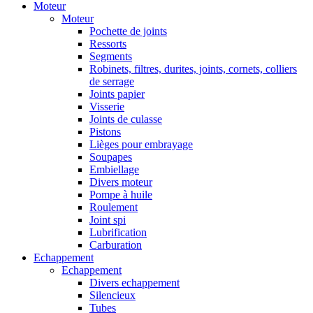
Moteur
Moteur
Pochette de joints
Ressorts
Segments
Robinets, filtres, durites, joints, cornets, colliers
de serrage
Joints papier
Visserie
Joints de culasse
Pistons
Lièges pour embrayage
Soupapes
Embiellage
Divers moteur
Pompe à huile
Roulement
Joint spi
Lubrification
Carburation
Echappement
Echappement
Divers echappement
Silencieux
Tubes