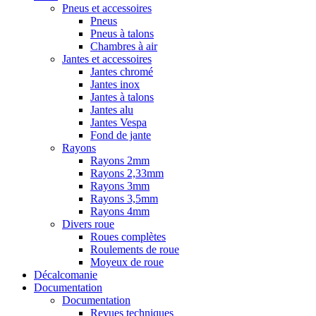
Pneus et accessoires
Pneus
Pneus à talons
Chambres à air
Jantes et accessoires
Jantes chromé
Jantes inox
Jantes à talons
Jantes alu
Jantes Vespa
Fond de jante
Rayons
Rayons 2mm
Rayons 2,33mm
Rayons 3mm
Rayons 3,5mm
Rayons 4mm
Divers roue
Roues complètes
Roulements de roue
Moyeux de roue
Décalcomanie
Documentation
Documentation
Revues techniques