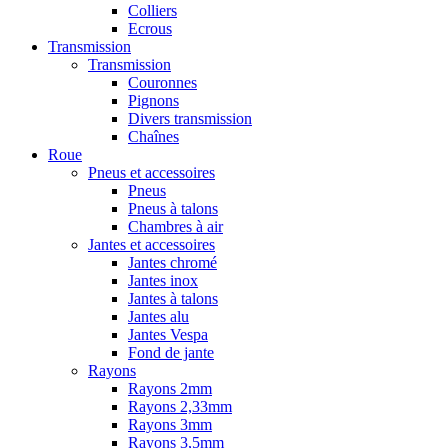
Colliers
Ecrous
Transmission
Transmission
Couronnes
Pignons
Divers transmission
Chaînes
Roue
Pneus et accessoires
Pneus
Pneus à talons
Chambres à air
Jantes et accessoires
Jantes chromé
Jantes inox
Jantes à talons
Jantes alu
Jantes Vespa
Fond de jante
Rayons
Rayons 2mm
Rayons 2,33mm
Rayons 3mm
Rayons 3,5mm