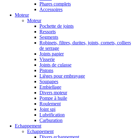
Phares complets
Accessoires
Moteur
Moteur
Pochette de joints
Ressorts
Segments
Robinets, filtres, durites, joints, cornets, colliers
de serrage
Joints papier
Visserie
Joints de culasse
Pistons
Lièges pour embrayage
Soupapes
Embiellage
Divers moteur
Pompe à huile
Roulement
Joint spi
Lubrification
Carburation
Echappement
Echappement
Divers echappement