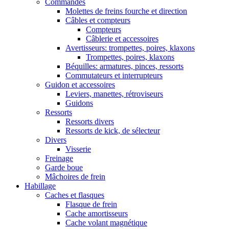
Commandes
Molettes de freins fourche et direction
Câbles et compteurs
Compteurs
Câblerie et accessoires
Avertisseurs: trompettes, poires, klaxons
Trompettes, poires, klaxons
Béquilles: armatures, pinces, ressorts
Commutateurs et interrupteurs
Guidon et accessoires
Leviers, manettes, rétroviseurs
Guidons
Ressorts
Ressorts divers
Ressorts de kick, de sélecteur
Divers
Visserie
Freinage
Garde boue
Mâchoires de frein
Habillage
Caches et flasques
Flasque de frein
Cache amortisseurs
Cache volant magnétique