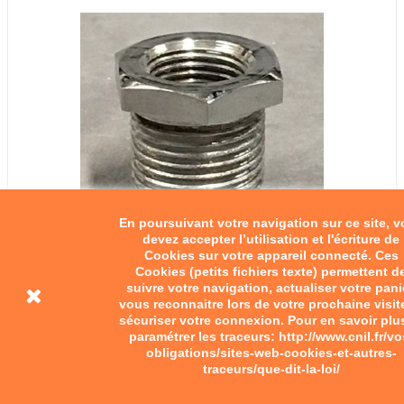
En poursuivant votre navigation sur ce site, 
devez accepter l’utilisation et l'écriture de
Cookies sur votre appareil connecté. Ces
Cookies (petits fichiers texte) permettent d
Réducteur de bougie
suivre votre navigation, actualiser votre pani
vous reconnaitre lors de votre prochaine visit
sécuriser votre connexion. Pour en savoir plu
10,00 €
paramétrer les traceurs: http://www.cnil.fr/vo
obligations/sites-web-cookies-et-autres-
Ajouter au panier
traceurs/que-dit-la-loi/