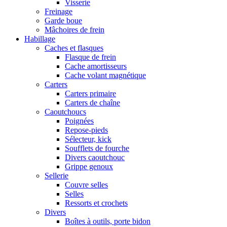
Visserie
Freinage
Garde boue
Mâchoires de frein
Habillage
Caches et flasques
Flasque de frein
Cache amortisseurs
Cache volant magnétique
Carters
Carters primaire
Carters de chaîne
Caoutchoucs
Poignées
Repose-pieds
Sélecteur, kick
Soufflets de fourche
Divers caoutchouc
Grippe genoux
Sellerie
Couvre selles
Selles
Ressorts et crochets
Divers
Boîtes à outils, porte bidon