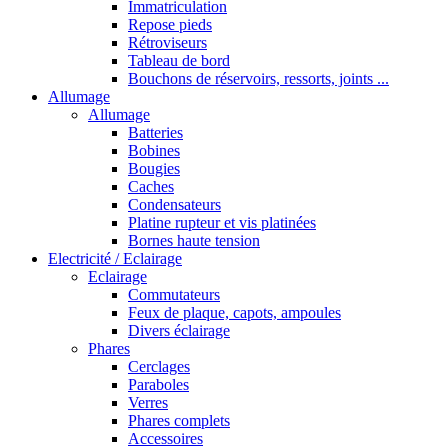
Immatriculation
Repose pieds
Rétroviseurs
Tableau de bord
Bouchons de réservoirs, ressorts, joints ...
Allumage
Allumage
Batteries
Bobines
Bougies
Caches
Condensateurs
Platine rupteur et vis platinées
Bornes haute tension
Electricité / Eclairage
Eclairage
Commutateurs
Feux de plaque, capots, ampoules
Divers éclairage
Phares
Cerclages
Paraboles
Verres
Phares complets
Accessoires