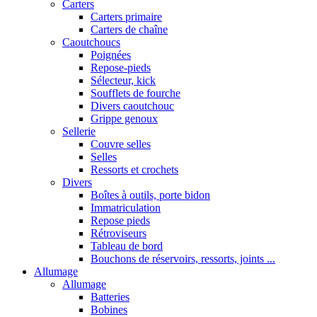
Carters
Carters primaire
Carters de chaîne
Caoutchoucs
Poignées
Repose-pieds
Sélecteur, kick
Soufflets de fourche
Divers caoutchouc
Grippe genoux
Sellerie
Couvre selles
Selles
Ressorts et crochets
Divers
Boîtes à outils, porte bidon
Immatriculation
Repose pieds
Rétroviseurs
Tableau de bord
Bouchons de réservoirs, ressorts, joints ...
Allumage
Allumage
Batteries
Bobines