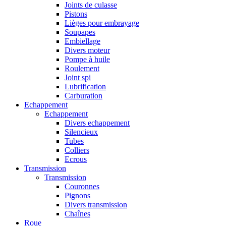
Joints de culasse
Pistons
Lièges pour embrayage
Soupapes
Embiellage
Divers moteur
Pompe à huile
Roulement
Joint spi
Lubrification
Carburation
Echappement
Echappement
Divers echappement
Silencieux
Tubes
Colliers
Ecrous
Transmission
Transmission
Couronnes
Pignons
Divers transmission
Chaînes
Roue