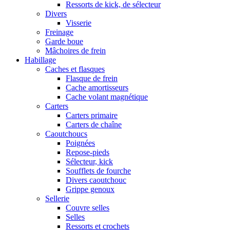
Ressorts de kick, de sélecteur
Divers
Visserie
Freinage
Garde boue
Mâchoires de frein
Habillage
Caches et flasques
Flasque de frein
Cache amortisseurs
Cache volant magnétique
Carters
Carters primaire
Carters de chaîne
Caoutchoucs
Poignées
Repose-pieds
Sélecteur, kick
Soufflets de fourche
Divers caoutchouc
Grippe genoux
Sellerie
Couvre selles
Selles
Ressorts et crochets