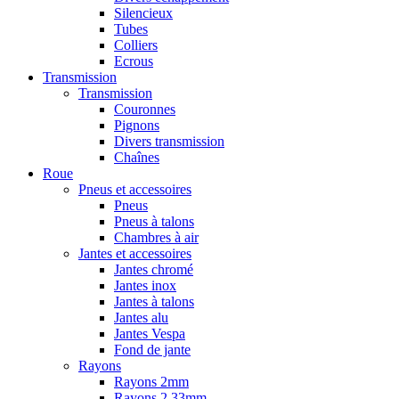
Silencieux
Tubes
Colliers
Ecrous
Transmission
Transmission
Couronnes
Pignons
Divers transmission
Chaînes
Roue
Pneus et accessoires
Pneus
Pneus à talons
Chambres à air
Jantes et accessoires
Jantes chromé
Jantes inox
Jantes à talons
Jantes alu
Jantes Vespa
Fond de jante
Rayons
Rayons 2mm
Rayons 2,33mm