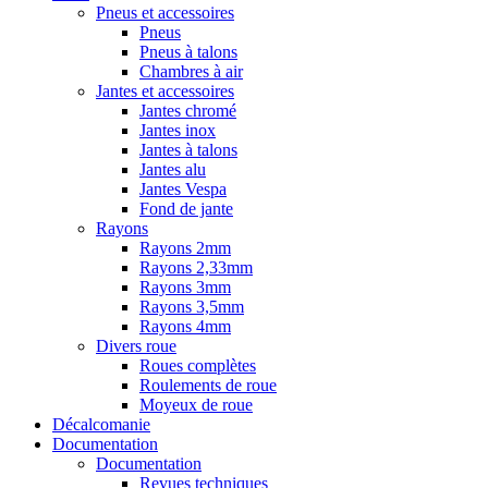
Pneus et accessoires
Pneus
Pneus à talons
Chambres à air
Jantes et accessoires
Jantes chromé
Jantes inox
Jantes à talons
Jantes alu
Jantes Vespa
Fond de jante
Rayons
Rayons 2mm
Rayons 2,33mm
Rayons 3mm
Rayons 3,5mm
Rayons 4mm
Divers roue
Roues complètes
Roulements de roue
Moyeux de roue
Décalcomanie
Documentation
Documentation
Revues techniques