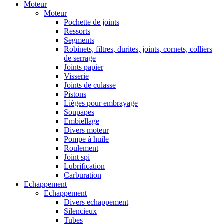
Moteur
Moteur
Pochette de joints
Ressorts
Segments
Robinets, filtres, durites, joints, cornets, colliers
de serrage
Joints papier
Visserie
Joints de culasse
Pistons
Lièges pour embrayage
Soupapes
Embiellage
Divers moteur
Pompe à huile
Roulement
Joint spi
Lubrification
Carburation
Echappement
Echappement
Divers echappement
Silencieux
Tubes