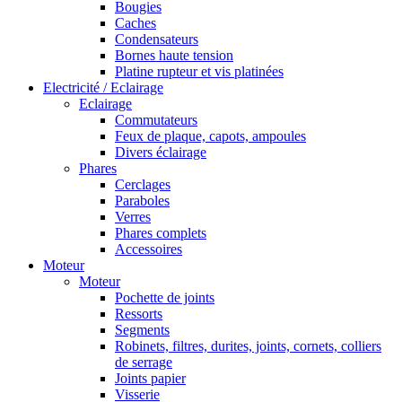
Bougies
Caches
Condensateurs
Bornes haute tension
Platine rupteur et vis platinées
Electricité / Eclairage
Eclairage
Commutateurs
Feux de plaque, capots, ampoules
Divers éclairage
Phares
Cerclages
Paraboles
Verres
Phares complets
Accessoires
Moteur
Moteur
Pochette de joints
Ressorts
Segments
Robinets, filtres, durites, joints, cornets, colliers
de serrage
Joints papier
Visserie