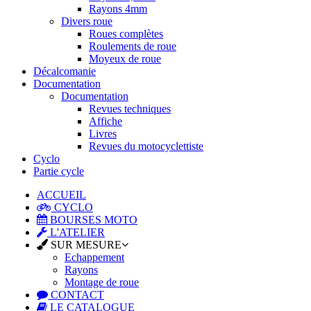
Rayons 4mm
Divers roue
Roues complètes
Roulements de roue
Moyeux de roue
Décalcomanie
Documentation
Documentation
Revues techniques
Affiche
Livres
Revues du motocyclettiste
Cyclo
Partie cycle
ACCUEIL
CYCLO
BOURSES MOTO
L'ATELIER
SUR MESURE
Echappement
Rayons
Montage de roue
CONTACT
LE CATALOGUE