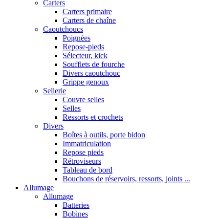
Carters
Carters primaire
Carters de chaîne
Caoutchoucs
Poignées
Repose-pieds
Sélecteur, kick
Soufflets de fourche
Divers caoutchouc
Grippe genoux
Sellerie
Couvre selles
Selles
Ressorts et crochets
Divers
Boîtes à outils, porte bidon
Immatriculation
Repose pieds
Rétroviseurs
Tableau de bord
Bouchons de réservoirs, ressorts, joints ...
Allumage
Allumage
Batteries
Bobines