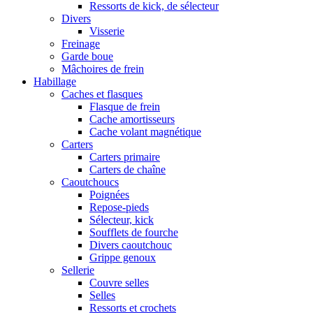
Ressorts de kick, de sélecteur
Divers
Visserie
Freinage
Garde boue
Mâchoires de frein
Habillage
Caches et flasques
Flasque de frein
Cache amortisseurs
Cache volant magnétique
Carters
Carters primaire
Carters de chaîne
Caoutchoucs
Poignées
Repose-pieds
Sélecteur, kick
Soufflets de fourche
Divers caoutchouc
Grippe genoux
Sellerie
Couvre selles
Selles
Ressorts et crochets