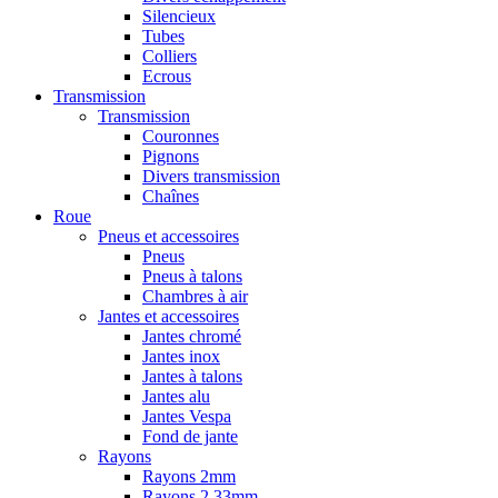
Silencieux
Tubes
Colliers
Ecrous
Transmission
Transmission
Couronnes
Pignons
Divers transmission
Chaînes
Roue
Pneus et accessoires
Pneus
Pneus à talons
Chambres à air
Jantes et accessoires
Jantes chromé
Jantes inox
Jantes à talons
Jantes alu
Jantes Vespa
Fond de jante
Rayons
Rayons 2mm
Rayons 2,33mm