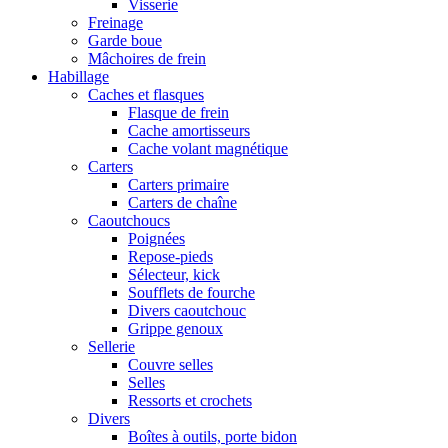
Visserie
Freinage
Garde boue
Mâchoires de frein
Habillage
Caches et flasques
Flasque de frein
Cache amortisseurs
Cache volant magnétique
Carters
Carters primaire
Carters de chaîne
Caoutchoucs
Poignées
Repose-pieds
Sélecteur, kick
Soufflets de fourche
Divers caoutchouc
Grippe genoux
Sellerie
Couvre selles
Selles
Ressorts et crochets
Divers
Boîtes à outils, porte bidon