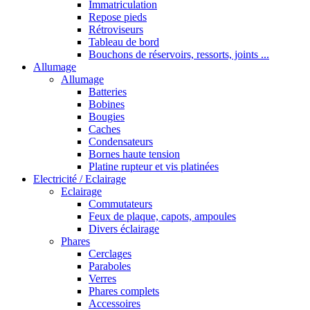
Immatriculation
Repose pieds
Rétroviseurs
Tableau de bord
Bouchons de réservoirs, ressorts, joints ...
Allumage
Allumage
Batteries
Bobines
Bougies
Caches
Condensateurs
Bornes haute tension
Platine rupteur et vis platinées
Electricité / Eclairage
Eclairage
Commutateurs
Feux de plaque, capots, ampoules
Divers éclairage
Phares
Cerclages
Paraboles
Verres
Phares complets
Accessoires