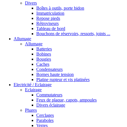
Divers
Boîtes à outils, porte bidon
Immatriculation
Repose pieds
Rétroviseurs
Tableau de bord
Bouchons de réservoirs, ressorts, joints ...
Allumage
Allumage
Batteries
Bobines
Bougies
Caches
Condensateurs
Bornes haute tension
Platine rupteur et vis platinées
Electricité / Eclairage
Eclairage
Commutateurs
Feux de plaque, capots, ampoules
Divers éclairage
Phares
Cerclages
Paraboles
Verres