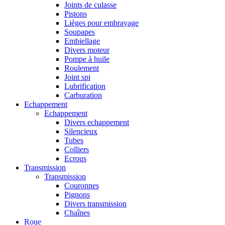
Joints de culasse
Pistons
Lièges pour embrayage
Soupapes
Embiellage
Divers moteur
Pompe à huile
Roulement
Joint spi
Lubrification
Carburation
Echappement
Echappement
Divers echappement
Silencieux
Tubes
Colliers
Ecrous
Transmission
Transmission
Couronnes
Pignons
Divers transmission
Chaînes
Roue