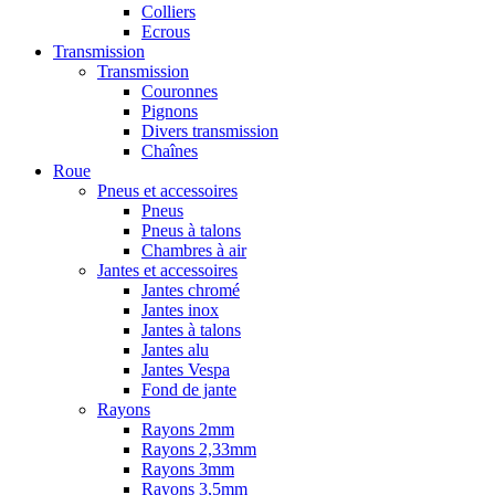
Colliers
Ecrous
Transmission
Transmission
Couronnes
Pignons
Divers transmission
Chaînes
Roue
Pneus et accessoires
Pneus
Pneus à talons
Chambres à air
Jantes et accessoires
Jantes chromé
Jantes inox
Jantes à talons
Jantes alu
Jantes Vespa
Fond de jante
Rayons
Rayons 2mm
Rayons 2,33mm
Rayons 3mm
Rayons 3,5mm