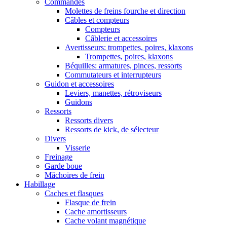
Commandes
Molettes de freins fourche et direction
Câbles et compteurs
Compteurs
Câblerie et accessoires
Avertisseurs: trompettes, poires, klaxons
Trompettes, poires, klaxons
Béquilles: armatures, pinces, ressorts
Commutateurs et interrupteurs
Guidon et accessoires
Leviers, manettes, rétroviseurs
Guidons
Ressorts
Ressorts divers
Ressorts de kick, de sélecteur
Divers
Visserie
Freinage
Garde boue
Mâchoires de frein
Habillage
Caches et flasques
Flasque de frein
Cache amortisseurs
Cache volant magnétique