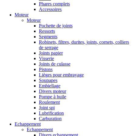
Phares complets
Accessoires
Moteur
Moteur
Pochette de joints
Ressorts
Segments
Robinets, filtres, durites, joints, cornets, colliers
de serrage
Joints papier
Visserie
Joints de culasse
Pistons
Lièges pour embrayage
Soupapes
Embiellage
Divers moteur
Pompe à huile
Roulement
Joint spi
Lubrification
Carburation
Echappement
Echappement
Divers echappement