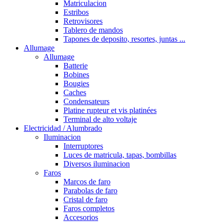
Matriculacion
Estribos
Retrovisores
Tablero de mandos
Tapones de deposito, resortes, juntas ...
Allumage
Allumage
Batterie
Bobines
Bougies
Caches
Condensateurs
Platine rupteur et vis platinées
Terminal de alto voltaje
Electricidad / Alumbrado
Iluminacion
Interruptores
Luces de matricula, tapas, bombillas
Diversos iluminacion
Faros
Marcos de faro
Parabolas de faro
Cristal de faro
Faros completos
Accesorios