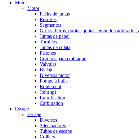
Motor
Motor
Packs de juntas
Resortes
Segmentos
Grifos, filtros, duritas, juntas, embudo carburador,
Juntas de papel
Tornillos
Juntas de culata
Pistones
Corchos para embrague
Valvulas
Bielaje
Diversos motor
Pompe à huile
Roulement
Joint spi
Lubrification
Carburation
Escape
Escape
Diversos
Silenciadores
Tubos de escape
Colliers