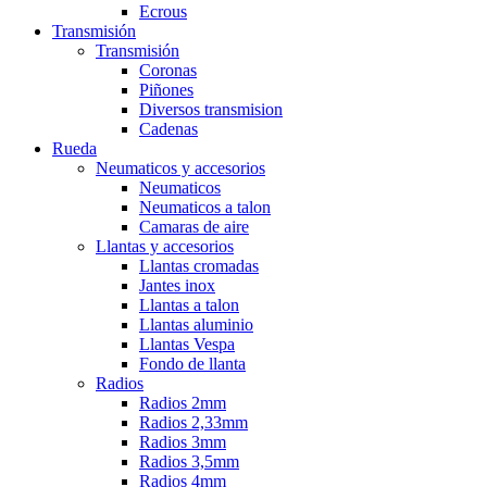
Ecrous
Transmisión
Transmisión
Coronas
Piñones
Diversos transmision
Cadenas
Rueda
Neumaticos y accesorios
Neumaticos
Neumaticos a talon
Camaras de aire
Llantas y accesorios
Llantas cromadas
Jantes inox
Llantas a talon
Llantas aluminio
Llantas Vespa
Fondo de llanta
Radios
Radios 2mm
Radios 2,33mm
Radios 3mm
Radios 3,5mm
Radios 4mm