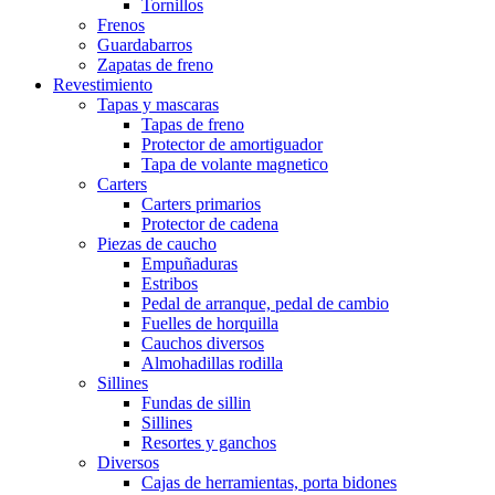
Tornillos
Frenos
Guardabarros
Zapatas de freno
Revestimiento
Tapas y mascaras
Tapas de freno
Protector de amortiguador
Tapa de volante magnetico
Carters
Carters primarios
Protector de cadena
Piezas de caucho
Empuñaduras
Estribos
Pedal de arranque, pedal de cambio
Fuelles de horquilla
Cauchos diversos
Almohadillas rodilla
Sillines
Fundas de sillin
Sillines
Resortes y ganchos
Diversos
Cajas de herramientas, porta bidones