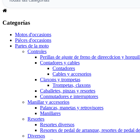
Categorías
Motos d'occasions
Pièces d'occasions
Partes de la moto
Controles
Perillas de ajuste de freno de direecdcion y horquil
Contadores y cables
Contadores
Cables y accesorios
Claxons y trompetas
Trompetas, claxons
Caballetes, pinzas y resortes
Conmutadores e interruptores
Manillar y accesorios
Palancas, manetas y retrovisores
Manillares
Resortes
Resortes diversos
Resortes de pedal de arranque, resortes de pedal d
Diversos