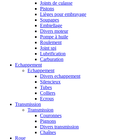
Joints de culasse
Pistons
Lièges pour embrayage
Soupapes
Embiellage
Divers moteur
Pompe à huile
Roulement
Joint spi
Lubrification
Carburation
Echappement
Echappement
Divers echappement
Silencieux
Tubes
Colliers
Ecrous
Transmission
Transmission
Couronnes
Pignons
Divers transmission
Chaînes
Roue