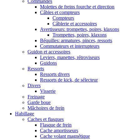
Commandes
Molettes de freins fourche et direction
Câbles et compteurs
Compteurs
Câblerie et accessoires
Avertisseurs: trompettes, poires, klaxons
Trompettes, poires, klaxons
Béquilles: armatures, pinces, ressorts
Commutateurs et interrupteurs
Guidon et accessoires
Leviers, manettes, rétroviseurs
Guidons
Ressorts
Ressorts divers
Ressorts de kick, de sélecteur
Divers
Visserie
Freinage
Garde boue
Mâchoires de frein
Habillage
Caches et flasques
Flasque de frein
Cache amortisseurs
Cache volant magnétique