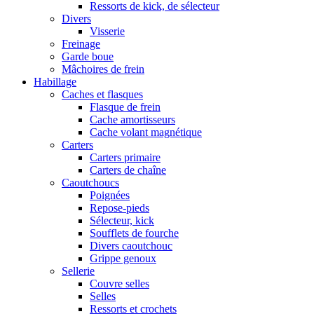
Ressorts de kick, de sélecteur
Divers
Visserie
Freinage
Garde boue
Mâchoires de frein
Habillage
Caches et flasques
Flasque de frein
Cache amortisseurs
Cache volant magnétique
Carters
Carters primaire
Carters de chaîne
Caoutchoucs
Poignées
Repose-pieds
Sélecteur, kick
Soufflets de fourche
Divers caoutchouc
Grippe genoux
Sellerie
Couvre selles
Selles
Ressorts et crochets