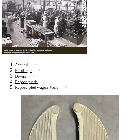
Accueil
Habillage
Divers
Repose pieds
Repose-pied wagon Mors