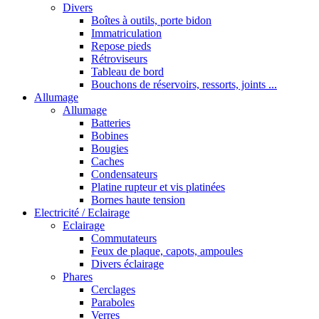
Divers
Boîtes à outils, porte bidon
Immatriculation
Repose pieds
Rétroviseurs
Tableau de bord
Bouchons de réservoirs, ressorts, joints ...
Allumage
Allumage
Batteries
Bobines
Bougies
Caches
Condensateurs
Platine rupteur et vis platinées
Bornes haute tension
Electricité / Eclairage
Eclairage
Commutateurs
Feux de plaque, capots, ampoules
Divers éclairage
Phares
Cerclages
Paraboles
Verres