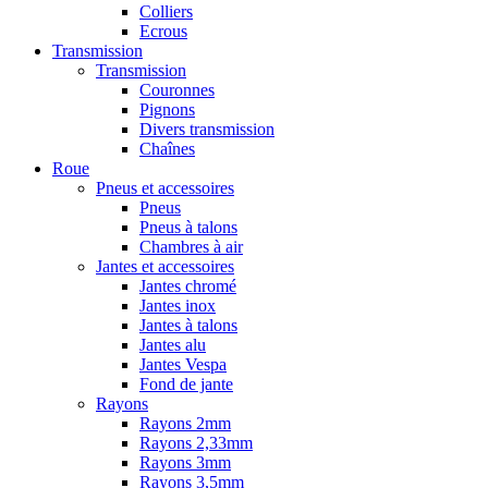
Colliers
Ecrous
Transmission
Transmission
Couronnes
Pignons
Divers transmission
Chaînes
Roue
Pneus et accessoires
Pneus
Pneus à talons
Chambres à air
Jantes et accessoires
Jantes chromé
Jantes inox
Jantes à talons
Jantes alu
Jantes Vespa
Fond de jante
Rayons
Rayons 2mm
Rayons 2,33mm
Rayons 3mm
Rayons 3,5mm