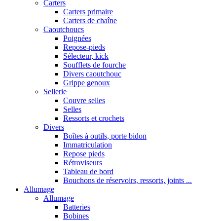
Carters
Carters primaire
Carters de chaîne
Caoutchoucs
Poignées
Repose-pieds
Sélecteur, kick
Soufflets de fourche
Divers caoutchouc
Grippe genoux
Sellerie
Couvre selles
Selles
Ressorts et crochets
Divers
Boîtes à outils, porte bidon
Immatriculation
Repose pieds
Rétroviseurs
Tableau de bord
Bouchons de réservoirs, ressorts, joints ...
Allumage
Allumage
Batteries
Bobines