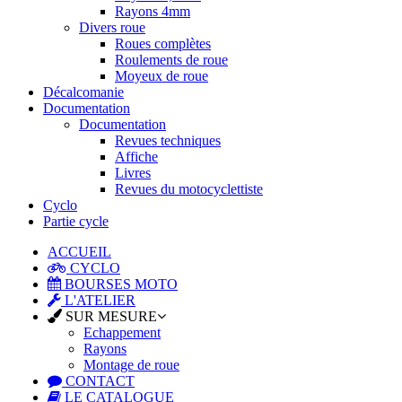
Rayons 4mm
Divers roue
Roues complètes
Roulements de roue
Moyeux de roue
Décalcomanie
Documentation
Documentation
Revues techniques
Affiche
Livres
Revues du motocyclettiste
Cyclo
Partie cycle
ACCUEIL
CYCLO
BOURSES MOTO
L'ATELIER
SUR MESURE
Echappement
Rayons
Montage de roue
CONTACT
LE CATALOGUE