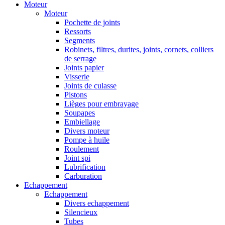
Moteur
Moteur
Pochette de joints
Ressorts
Segments
Robinets, filtres, durites, joints, cornets, colliers
de serrage
Joints papier
Visserie
Joints de culasse
Pistons
Lièges pour embrayage
Soupapes
Embiellage
Divers moteur
Pompe à huile
Roulement
Joint spi
Lubrification
Carburation
Echappement
Echappement
Divers echappement
Silencieux
Tubes