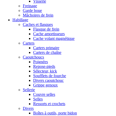
Visserie
Freinage
Garde boue
Mâchoires de frein
Habillage
Caches et flasques
Flasque de frein
Cache amortisseurs
Cache volant magnétique
Carters
Carters primaire
Carters de chaîne
Caoutchoucs
Poignées
Repose-pieds
Sélecteur, kick
Soufflets de fourche
Divers caoutchouc
Grippe genoux
Sellerie
Couvre selles
Selles
Ressorts et crochets
Divers
Boîtes à outils, porte bidon