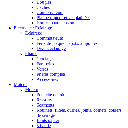
Bougies
Caches
Condensateurs
Platine rupteur et vis platinées
Bornes haute tension
Electricité / Eclairage
Eclairage
Commutateurs
Feux de plaque, capots, ampoules
Divers éclairage
Phares
Cerclages
Paraboles
Verres
Phares complets
Accessoires
Moteur
Moteur
Pochette de joints
Ressorts
Segments
Robinets, filtres, durites, joints, cornets, colliers
de serrage
Joints papier
Visserie