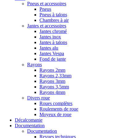
Pneus et accessoires
Pneus
Pneus à talons
Chambres à air
Jantes et accessoires
Jantes chromé
Jantes inox
Jantes à talons
Jantes alu
Jantes Vespa
Fond de jante
Rayons
Rayons 2mm
Rayons 2,33mm
Rayons 3mm
Rayons 3,5mm
Rayons 4mm
Divers roue
Roues complètes
Roulements de roue
Moyeux de roue
Décalcomanie
Documentation
Documentation
Revues techniques