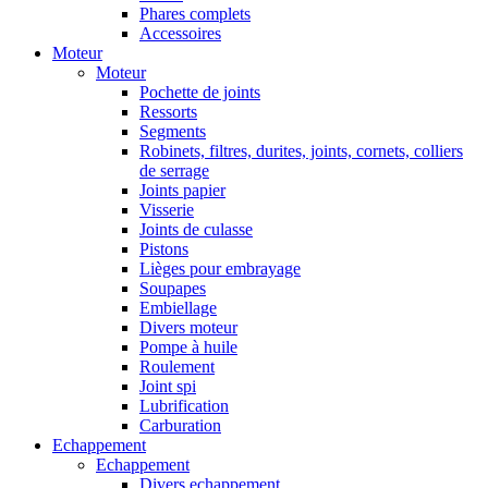
Phares complets
Accessoires
Moteur
Moteur
Pochette de joints
Ressorts
Segments
Robinets, filtres, durites, joints, cornets, colliers
de serrage
Joints papier
Visserie
Joints de culasse
Pistons
Lièges pour embrayage
Soupapes
Embiellage
Divers moteur
Pompe à huile
Roulement
Joint spi
Lubrification
Carburation
Echappement
Echappement
Divers echappement