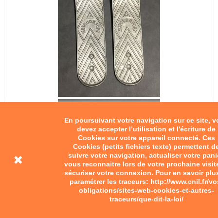
En poursuivant votre navigation sur ce site, 
devez accepter l’utilisation et l'écriture de
Cookies sur votre appareil connecté. Ces
Cookies (petits fichiers texte) permettent d
suivre votre navigation, actualiser votre pani
vous reconnaitre lors de votre prochaine visit
sécuriser votre connexion. Pour en savoir plu
paramétrer les traceurs: http://www.cnil.fr/vo
obligations/sites-web-cookies-et-autres-
traceurs/que-dit-la-loi/