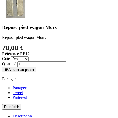
Repose-pied wagon Mors
Repose-pied wagon Mors.
70,00 €
Référence
RP12
Coté
Quantité
Ajouter au panier
Partager
Partager
Tweet
Pinterest
Description