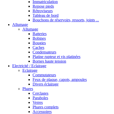
Immatriculation
Repose pieds
Rétroviseurs
Tableau de bord
Bouchons de réservoirs, ressorts, joints ...
Allumage
Allumage
Batteries
Bobines
Bougies
Caches
Condensateurs
Platine rupteur et vis platinées
Bornes haute tension
Electricité / Eclairage
Eclairage
Commutateurs
Feux de plaque, capots, ampoules
Divers éclairage
Phares
Cerclages
Paraboles
Verres
Phares complets
Accessoires