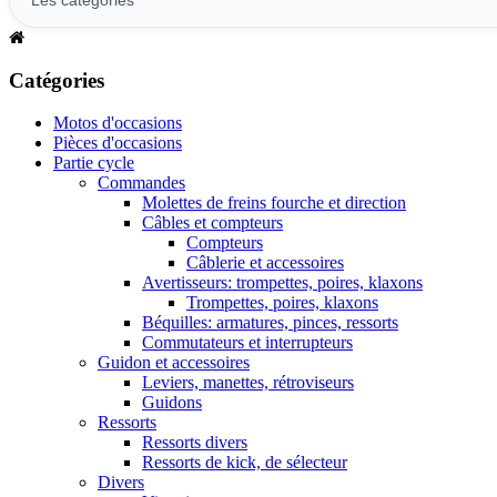
Catégories
Motos d'occasions
Pièces d'occasions
Partie cycle
Commandes
Molettes de freins fourche et direction
Câbles et compteurs
Compteurs
Câblerie et accessoires
Avertisseurs: trompettes, poires, klaxons
Trompettes, poires, klaxons
Béquilles: armatures, pinces, ressorts
Commutateurs et interrupteurs
Guidon et accessoires
Leviers, manettes, rétroviseurs
Guidons
Ressorts
Ressorts divers
Ressorts de kick, de sélecteur
Divers