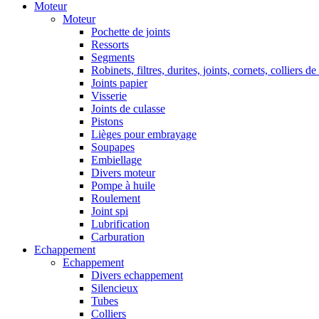
Moteur
Moteur
Pochette de joints
Ressorts
Segments
Robinets, filtres, durites, joints, cornets, colliers de
Joints papier
Visserie
Joints de culasse
Pistons
Lièges pour embrayage
Soupapes
Embiellage
Divers moteur
Pompe à huile
Roulement
Joint spi
Lubrification
Carburation
Echappement
Echappement
Divers echappement
Silencieux
Tubes
Colliers