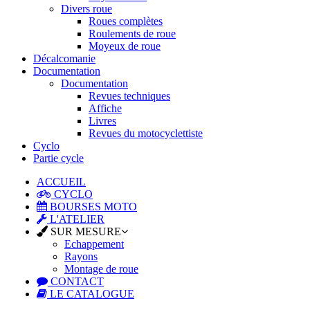
Divers roue
Roues complètes
Roulements de roue
Moyeux de roue
Décalcomanie
Documentation
Documentation
Revues techniques
Affiche
Livres
Revues du motocyclettiste
Cyclo
Partie cycle
ACCUEIL
CYCLO
BOURSES MOTO
L'ATELIER
SUR MESURE
Echappement
Rayons
Montage de roue
CONTACT
LE CATALOGUE