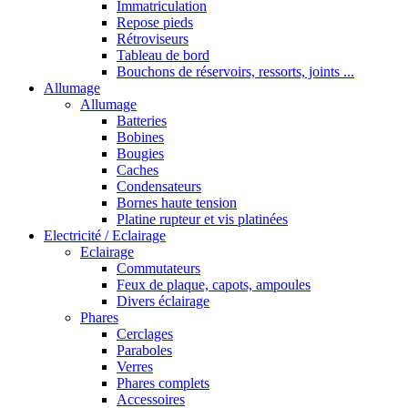
Immatriculation
Repose pieds
Rétroviseurs
Tableau de bord
Bouchons de réservoirs, ressorts, joints ...
Allumage
Allumage
Batteries
Bobines
Bougies
Caches
Condensateurs
Bornes haute tension
Platine rupteur et vis platinées
Electricité / Eclairage
Eclairage
Commutateurs
Feux de plaque, capots, ampoules
Divers éclairage
Phares
Cerclages
Paraboles
Verres
Phares complets
Accessoires