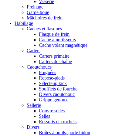
Visserie
Freinage
Garde boue
Mâchoires de frein
Habillage
Caches et flasques
Flasque de frein
Cache amortisseurs
Cache volant magnétique
Carters
Carters primaire
Carters de chaîne
Caoutchoucs
Poignées
Repose-pieds
Sélecteur, kick
Soufflets de fourche
Divers caoutchouc
Grippe genoux
Sellerie
Couvre selles
Selles
Ressorts et crochets
Divers
Boîtes à outils, porte bidon