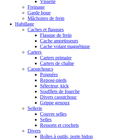
Visserie
Freinage
Garde boue
Mâchoires de frein
Habillage
Caches et flasques
Flasque de frein
Cache amortisseurs
Cache volant magnétique
Carters
Carters primaire
Carters de chaîne
Caoutchoucs
Poignées
Repose-pieds
Sélecteur, kick
Soufflets de fourche
Divers caoutchouc
Grippe genoux
Sellerie
Couvre selles
Selles
Ressorts et crochets
Divers
Boîtes à outils, porte bidon