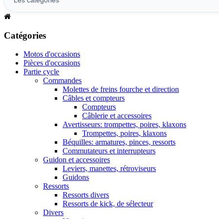
Catégories
Motos d'occasions
Pièces d'occasions
Partie cycle
Commandes
Molettes de freins fourche et direction
Câbles et compteurs
Compteurs
Câblerie et accessoires
Avertisseurs: trompettes, poires, klaxons
Trompettes, poires, klaxons
Béquilles: armatures, pinces, ressorts
Commutateurs et interrupteurs
Guidon et accessoires
Leviers, manettes, rétroviseurs
Guidons
Ressorts
Ressorts divers
Ressorts de kick, de sélecteur
Divers