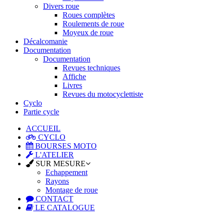
Divers roue
Roues complètes
Roulements de roue
Moyeux de roue
Décalcomanie
Documentation
Documentation
Revues techniques
Affiche
Livres
Revues du motocyclettiste
Cyclo
Partie cycle
ACCUEIL
CYCLO
BOURSES MOTO
L'ATELIER
SUR MESURE
Echappement
Rayons
Montage de roue
CONTACT
LE CATALOGUE