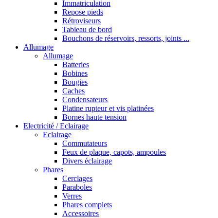
Immatriculation
Repose pieds
Rétroviseurs
Tableau de bord
Bouchons de réservoirs, ressorts, joints ...
Allumage
Allumage
Batteries
Bobines
Bougies
Caches
Condensateurs
Platine rupteur et vis platinées
Bornes haute tension
Electricité / Eclairage
Eclairage
Commutateurs
Feux de plaque, capots, ampoules
Divers éclairage
Phares
Cerclages
Paraboles
Verres
Phares complets
Accessoires