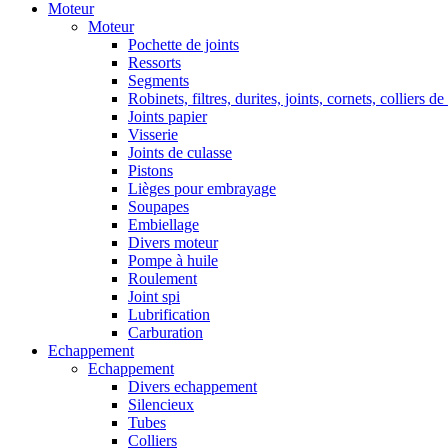
Moteur
Moteur
Pochette de joints
Ressorts
Segments
Robinets, filtres, durites, joints, cornets, colliers de
Joints papier
Visserie
Joints de culasse
Pistons
Lièges pour embrayage
Soupapes
Embiellage
Divers moteur
Pompe à huile
Roulement
Joint spi
Lubrification
Carburation
Echappement
Echappement
Divers echappement
Silencieux
Tubes
Colliers