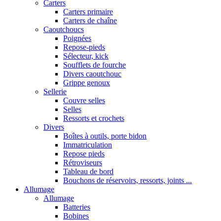
Carters
Carters primaire
Carters de chaîne
Caoutchoucs
Poignées
Repose-pieds
Sélecteur, kick
Soufflets de fourche
Divers caoutchouc
Grippe genoux
Sellerie
Couvre selles
Selles
Ressorts et crochets
Divers
Boîtes à outils, porte bidon
Immatriculation
Repose pieds
Rétroviseurs
Tableau de bord
Bouchons de réservoirs, ressorts, joints ...
Allumage
Allumage
Batteries
Bobines