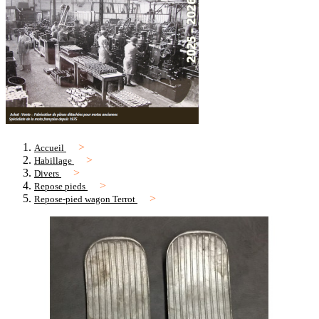
Accueil
Habillage
Divers
Repose pieds
Repose-pied wagon Terrot