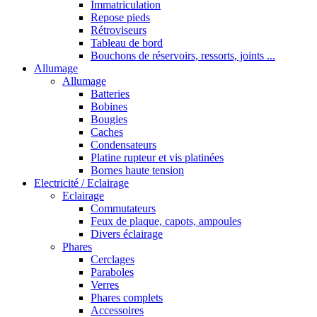
Immatriculation
Repose pieds
Rétroviseurs
Tableau de bord
Bouchons de réservoirs, ressorts, joints ...
Allumage
Allumage
Batteries
Bobines
Bougies
Caches
Condensateurs
Platine rupteur et vis platinées
Bornes haute tension
Electricité / Eclairage
Eclairage
Commutateurs
Feux de plaque, capots, ampoules
Divers éclairage
Phares
Cerclages
Paraboles
Verres
Phares complets
Accessoires