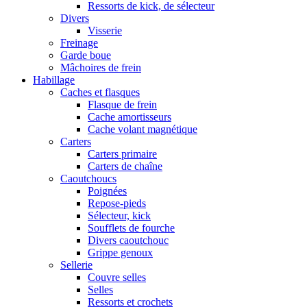
Ressorts de kick, de sélecteur
Divers
Visserie
Freinage
Garde boue
Mâchoires de frein
Habillage
Caches et flasques
Flasque de frein
Cache amortisseurs
Cache volant magnétique
Carters
Carters primaire
Carters de chaîne
Caoutchoucs
Poignées
Repose-pieds
Sélecteur, kick
Soufflets de fourche
Divers caoutchouc
Grippe genoux
Sellerie
Couvre selles
Selles
Ressorts et crochets