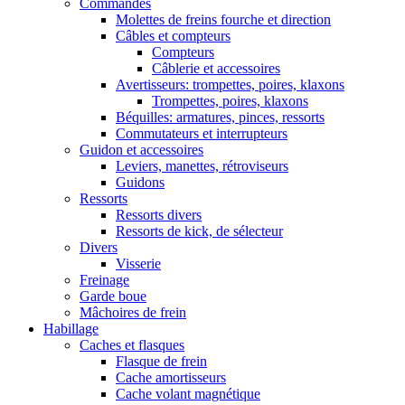
Commandes
Molettes de freins fourche et direction
Câbles et compteurs
Compteurs
Câblerie et accessoires
Avertisseurs: trompettes, poires, klaxons
Trompettes, poires, klaxons
Béquilles: armatures, pinces, ressorts
Commutateurs et interrupteurs
Guidon et accessoires
Leviers, manettes, rétroviseurs
Guidons
Ressorts
Ressorts divers
Ressorts de kick, de sélecteur
Divers
Visserie
Freinage
Garde boue
Mâchoires de frein
Habillage
Caches et flasques
Flasque de frein
Cache amortisseurs
Cache volant magnétique