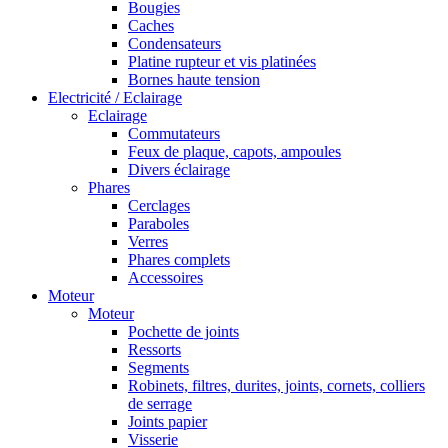
Bougies
Caches
Condensateurs
Platine rupteur et vis platinées
Bornes haute tension
Electricité / Eclairage
Eclairage
Commutateurs
Feux de plaque, capots, ampoules
Divers éclairage
Phares
Cerclages
Paraboles
Verres
Phares complets
Accessoires
Moteur
Moteur
Pochette de joints
Ressorts
Segments
Robinets, filtres, durites, joints, cornets, colliers
de serrage
Joints papier
Visserie