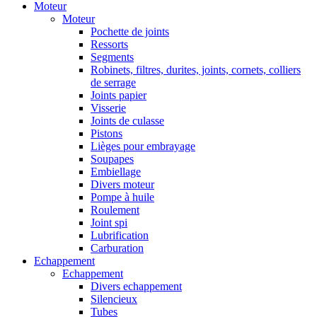
Moteur
Moteur
Pochette de joints
Ressorts
Segments
Robinets, filtres, durites, joints, cornets, colliers
de serrage
Joints papier
Visserie
Joints de culasse
Pistons
Lièges pour embrayage
Soupapes
Embiellage
Divers moteur
Pompe à huile
Roulement
Joint spi
Lubrification
Carburation
Echappement
Echappement
Divers echappement
Silencieux
Tubes