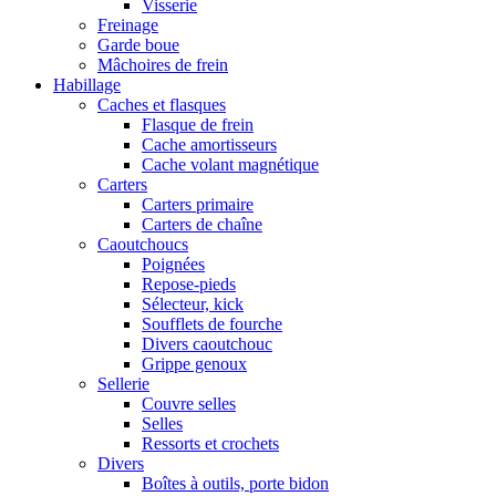
Visserie
Freinage
Garde boue
Mâchoires de frein
Habillage
Caches et flasques
Flasque de frein
Cache amortisseurs
Cache volant magnétique
Carters
Carters primaire
Carters de chaîne
Caoutchoucs
Poignées
Repose-pieds
Sélecteur, kick
Soufflets de fourche
Divers caoutchouc
Grippe genoux
Sellerie
Couvre selles
Selles
Ressorts et crochets
Divers
Boîtes à outils, porte bidon