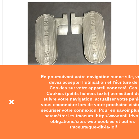
En poursuivant votre navigation sur ce site, 
devez accepter l’utilisation et l'écriture de
Cookies sur votre appareil connecté. Ces
Cookies (petits fichiers texte) permettent d
suivre votre navigation, actualiser votre pani
vous reconnaitre lors de votre prochaine visit
sécuriser votre connexion. Pour en savoir plu
paramétrer les traceurs: http://www.cnil.fr/vo
obligations/sites-web-cookies-et-autres-
traceurs/que-dit-la-loi/