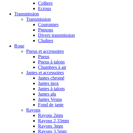
Colliers
Ecrous
Transmission
Transmission
Couronnes
Pignons
Divers transmission
Chaînes
Roue
Pneus et accessoires
Pneus
Pneus à talons
Chambres à air
Jantes et accessoires
Jantes chromé
Jantes inox
Jantes à talons
Jantes alu
Jantes Vespa
Fond de jante
Rayons
Rayons 2mm
Rayons 2,33mm
Rayons 3mm
Rayons 3,5mm