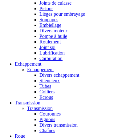
Joints de culasse
Pistons
Lièges pour embrayage
Soupapes
Embiellage
Divers moteur
Pompe à huile
Roulement
Joint spi
Lubrification
Carburation
Echappement
Echappement
Divers echappement
Silencieux
Tubes
Colliers
Ecrous
Transmission
Transmission
Couronnes
Pignons
Divers transmission
Chaînes
Roue