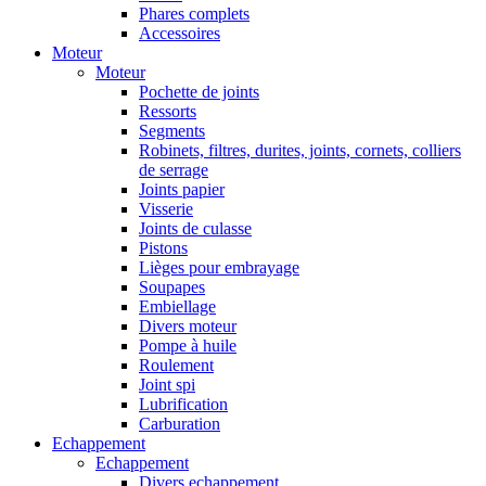
Phares complets
Accessoires
Moteur
Moteur
Pochette de joints
Ressorts
Segments
Robinets, filtres, durites, joints, cornets, colliers
de serrage
Joints papier
Visserie
Joints de culasse
Pistons
Lièges pour embrayage
Soupapes
Embiellage
Divers moteur
Pompe à huile
Roulement
Joint spi
Lubrification
Carburation
Echappement
Echappement
Divers echappement