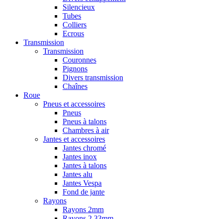
Silencieux
Tubes
Colliers
Ecrous
Transmission
Transmission
Couronnes
Pignons
Divers transmission
Chaînes
Roue
Pneus et accessoires
Pneus
Pneus à talons
Chambres à air
Jantes et accessoires
Jantes chromé
Jantes inox
Jantes à talons
Jantes alu
Jantes Vespa
Fond de jante
Rayons
Rayons 2mm
Rayons 2,33mm