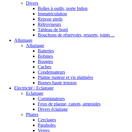
Divers
Boîtes à outils, porte bidon
Immatriculation
Repose pieds
Rétroviseurs
Tableau de bord
Bouchons de réservoirs, ressorts, joints ...
Allumage
Allumage
Batteries
Bobines
Bougies
Caches
Condensateurs
Platine rupteur et vis platinées
Bornes haute tension
Electricité / Eclairage
Eclairage
Commutateurs
Feux de plaque, capots, ampoules
Divers éclairage
Phares
Cerclages
Paraboles
Verres