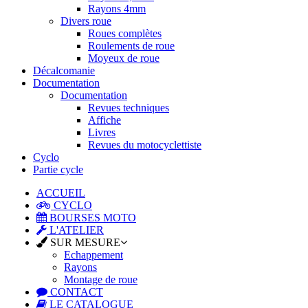
Rayons 4mm
Divers roue
Roues complètes
Roulements de roue
Moyeux de roue
Décalcomanie
Documentation
Documentation
Revues techniques
Affiche
Livres
Revues du motocyclettiste
Cyclo
Partie cycle
ACCUEIL
CYCLO
BOURSES MOTO
L'ATELIER
SUR MESURE
Echappement
Rayons
Montage de roue
CONTACT
LE CATALOGUE