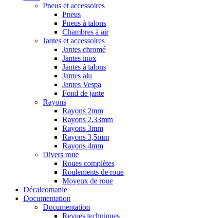
Pneus et accessoires
Pneus
Pneus à talons
Chambres à air
Jantes et accessoires
Jantes chromé
Jantes inox
Jantes à talons
Jantes alu
Jantes Vespa
Fond de jante
Rayons
Rayons 2mm
Rayons 2,33mm
Rayons 3mm
Rayons 3,5mm
Rayons 4mm
Divers roue
Roues complètes
Roulements de roue
Moyeux de roue
Décalcomanie
Documentation
Documentation
Revues techniques