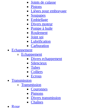
Joints de culasse
Pistons
Lièges pour embrayage
Soupapes
Embiellage
Divers moteur
Pompe à huile
Roulement
Joint spi
Lubrification
Carburation
Echappement
Echappement
Divers echappement
Silencieux
Tubes
Colliers
Ecrous
Transmission
Transmission
Couronnes
Pignons
Divers transmission
Chaînes
Roue