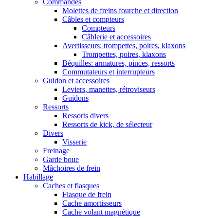
Commandes
Molettes de freins fourche et direction
Câbles et compteurs
Compteurs
Câblerie et accessoires
Avertisseurs: trompettes, poires, klaxons
Trompettes, poires, klaxons
Béquilles: armatures, pinces, ressorts
Commutateurs et interrupteurs
Guidon et accessoires
Leviers, manettes, rétroviseurs
Guidons
Ressorts
Ressorts divers
Ressorts de kick, de sélecteur
Divers
Visserie
Freinage
Garde boue
Mâchoires de frein
Habillage
Caches et flasques
Flasque de frein
Cache amortisseurs
Cache volant magnétique