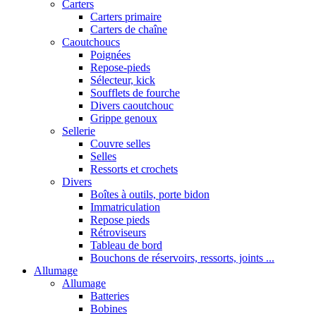
Carters
Carters primaire
Carters de chaîne
Caoutchoucs
Poignées
Repose-pieds
Sélecteur, kick
Soufflets de fourche
Divers caoutchouc
Grippe genoux
Sellerie
Couvre selles
Selles
Ressorts et crochets
Divers
Boîtes à outils, porte bidon
Immatriculation
Repose pieds
Rétroviseurs
Tableau de bord
Bouchons de réservoirs, ressorts, joints ...
Allumage
Allumage
Batteries
Bobines