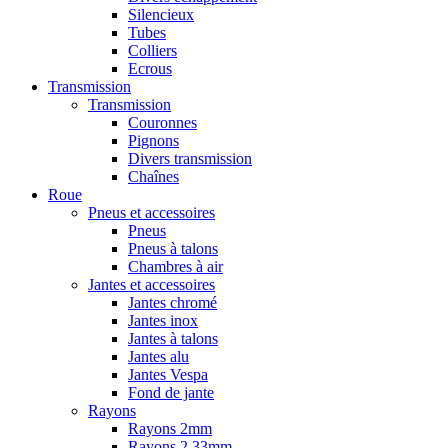
Silencieux
Tubes
Colliers
Ecrous
Transmission
Transmission
Couronnes
Pignons
Divers transmission
Chaînes
Roue
Pneus et accessoires
Pneus
Pneus à talons
Chambres à air
Jantes et accessoires
Jantes chromé
Jantes inox
Jantes à talons
Jantes alu
Jantes Vespa
Fond de jante
Rayons
Rayons 2mm
Rayons 2,33mm