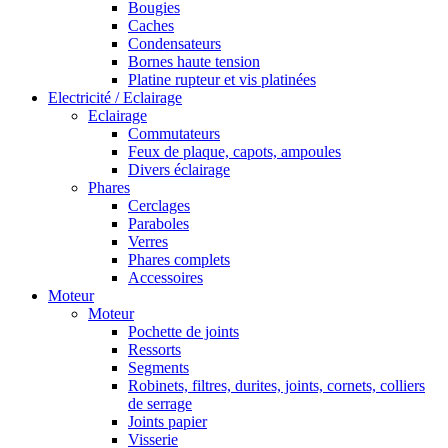
Bougies
Caches
Condensateurs
Bornes haute tension
Platine rupteur et vis platinées
Electricité / Eclairage
Eclairage
Commutateurs
Feux de plaque, capots, ampoules
Divers éclairage
Phares
Cerclages
Paraboles
Verres
Phares complets
Accessoires
Moteur
Moteur
Pochette de joints
Ressorts
Segments
Robinets, filtres, durites, joints, cornets, colliers
de serrage
Joints papier
Visserie