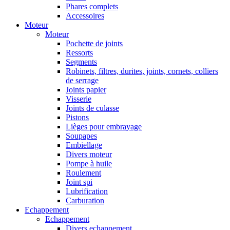
Phares complets
Accessoires
Moteur
Moteur
Pochette de joints
Ressorts
Segments
Robinets, filtres, durites, joints, cornets, colliers
de serrage
Joints papier
Visserie
Joints de culasse
Pistons
Lièges pour embrayage
Soupapes
Embiellage
Divers moteur
Pompe à huile
Roulement
Joint spi
Lubrification
Carburation
Echappement
Echappement
Divers echappement