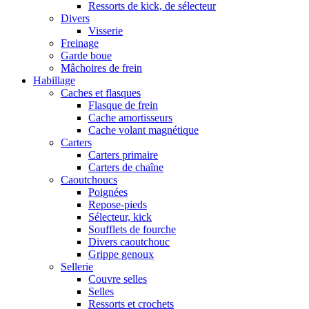
Ressorts de kick, de sélecteur
Divers
Visserie
Freinage
Garde boue
Mâchoires de frein
Habillage
Caches et flasques
Flasque de frein
Cache amortisseurs
Cache volant magnétique
Carters
Carters primaire
Carters de chaîne
Caoutchoucs
Poignées
Repose-pieds
Sélecteur, kick
Soufflets de fourche
Divers caoutchouc
Grippe genoux
Sellerie
Couvre selles
Selles
Ressorts et crochets