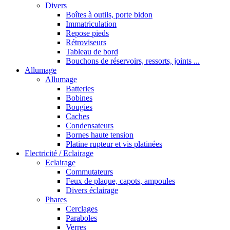
Divers
Boîtes à outils, porte bidon
Immatriculation
Repose pieds
Rétroviseurs
Tableau de bord
Bouchons de réservoirs, ressorts, joints ...
Allumage
Allumage
Batteries
Bobines
Bougies
Caches
Condensateurs
Bornes haute tension
Platine rupteur et vis platinées
Electricité / Eclairage
Eclairage
Commutateurs
Feux de plaque, capots, ampoules
Divers éclairage
Phares
Cerclages
Paraboles
Verres