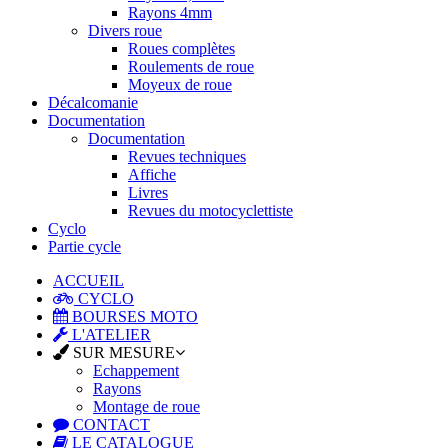
Rayons 4mm
Divers roue
Roues complètes
Roulements de roue
Moyeux de roue
Décalcomanie
Documentation
Documentation
Revues techniques
Affiche
Livres
Revues du motocyclettiste
Cyclo
Partie cycle
ACCUEIL
CYCLO
BOURSES MOTO
L'ATELIER
SUR MESURE
Echappement
Rayons
Montage de roue
CONTACT
LE CATALOGUE