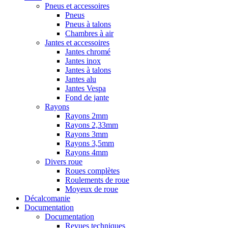
Pneus et accessoires
Pneus
Pneus à talons
Chambres à air
Jantes et accessoires
Jantes chromé
Jantes inox
Jantes à talons
Jantes alu
Jantes Vespa
Fond de jante
Rayons
Rayons 2mm
Rayons 2,33mm
Rayons 3mm
Rayons 3,5mm
Rayons 4mm
Divers roue
Roues complètes
Roulements de roue
Moyeux de roue
Décalcomanie
Documentation
Documentation
Revues techniques