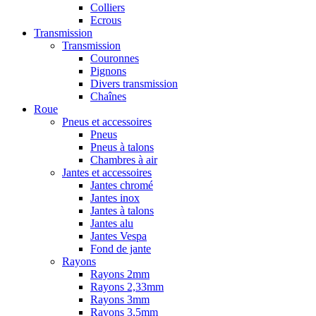
Colliers
Ecrous
Transmission
Transmission
Couronnes
Pignons
Divers transmission
Chaînes
Roue
Pneus et accessoires
Pneus
Pneus à talons
Chambres à air
Jantes et accessoires
Jantes chromé
Jantes inox
Jantes à talons
Jantes alu
Jantes Vespa
Fond de jante
Rayons
Rayons 2mm
Rayons 2,33mm
Rayons 3mm
Rayons 3,5mm