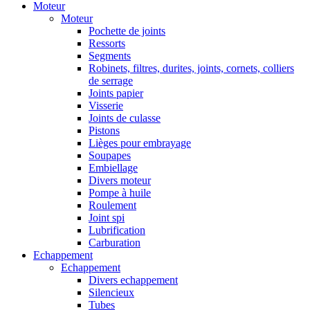
Moteur
Moteur
Pochette de joints
Ressorts
Segments
Robinets, filtres, durites, joints, cornets, colliers
de serrage
Joints papier
Visserie
Joints de culasse
Pistons
Lièges pour embrayage
Soupapes
Embiellage
Divers moteur
Pompe à huile
Roulement
Joint spi
Lubrification
Carburation
Echappement
Echappement
Divers echappement
Silencieux
Tubes