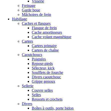
Visserie
Freinage
Garde boue
Mâchoires de frein
Habillage
Caches et flasques
Flasque de frein
Cache amortisseurs
Cache volant magnétique
Carters
Carters primaire
Carters de chaîne
Caoutchoucs
Poignées
Repose-pieds
Sélecteur, kick
Soufflets de fourche
Divers caoutchouc
Grippe genoux
Sellerie
Couvre selles
Selles
Ressorts et crochets
Divers
Boîtes à outils, porte bidon