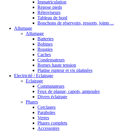
Immatriculation
Repose pieds
Rétroviseurs
Tableau de bord
Bouchons de réservoirs, ressorts, joints ...
Allumage
Allumage
Batteries
Bobines
Bougies
Caches
Condensateurs
Bornes haute tension
Platine rupteur et vis platinées
Electricité / Eclairage
Eclairage
Commutateurs
Feux de plaque, capots, ampoules
Divers éclairage
Phares
Cerclages
Paraboles
Verres
Phares complets
Accessoires