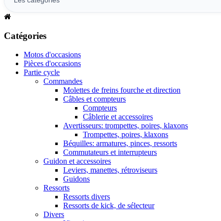
Catégories
Motos d'occasions
Pièces d'occasions
Partie cycle
Commandes
Molettes de freins fourche et direction
Câbles et compteurs
Compteurs
Câblerie et accessoires
Avertisseurs: trompettes, poires, klaxons
Trompettes, poires, klaxons
Béquilles: armatures, pinces, ressorts
Commutateurs et interrupteurs
Guidon et accessoires
Leviers, manettes, rétroviseurs
Guidons
Ressorts
Ressorts divers
Ressorts de kick, de sélecteur
Divers