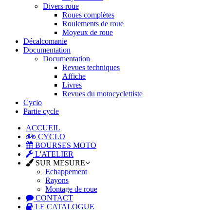
Divers roue
Roues complètes
Roulements de roue
Moyeux de roue
Décalcomanie
Documentation
Documentation
Revues techniques
Affiche
Livres
Revues du motocyclettiste
Cyclo
Partie cycle
ACCUEIL
CYCLO
BOURSES MOTO
L'ATELIER
SUR MESURE
Echappement
Rayons
Montage de roue
CONTACT
LE CATALOGUE