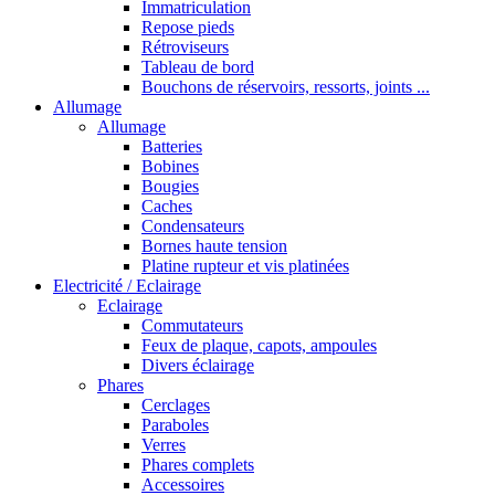
Immatriculation
Repose pieds
Rétroviseurs
Tableau de bord
Bouchons de réservoirs, ressorts, joints ...
Allumage
Allumage
Batteries
Bobines
Bougies
Caches
Condensateurs
Bornes haute tension
Platine rupteur et vis platinées
Electricité / Eclairage
Eclairage
Commutateurs
Feux de plaque, capots, ampoules
Divers éclairage
Phares
Cerclages
Paraboles
Verres
Phares complets
Accessoires