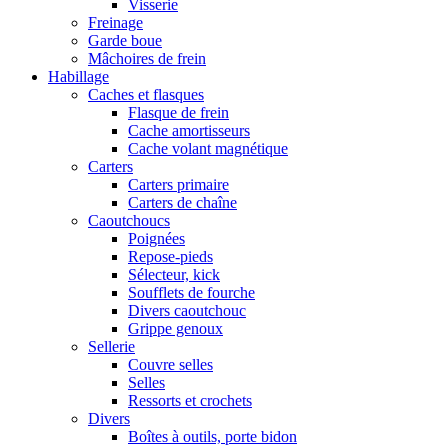
Visserie
Freinage
Garde boue
Mâchoires de frein
Habillage
Caches et flasques
Flasque de frein
Cache amortisseurs
Cache volant magnétique
Carters
Carters primaire
Carters de chaîne
Caoutchoucs
Poignées
Repose-pieds
Sélecteur, kick
Soufflets de fourche
Divers caoutchouc
Grippe genoux
Sellerie
Couvre selles
Selles
Ressorts et crochets
Divers
Boîtes à outils, porte bidon