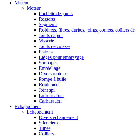
Moteur
Moteur
Pochette de joints
Ressorts
Segments
Robinets, filtres, durites, joints, cornets, colliers de
Joints papier
Visserie
Joints de culasse
Pistons
Lièges pour embrayage
Soupapes
Embiellage
Divers moteur
Pompe à huile
Roulement
Joint spi
Lubrification
Carburation
Echappement
Echappement
Divers echappement
Silencieux
Tubes
Colliers