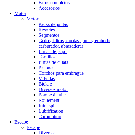
Faros completos
Accesorios
Motor
Motor
Packs de juntas
Resortes
Segmentos
Grifos, filtros, duritas, juntas, embudo
carburador, abrazaderas
Juntas de papel
Tornillos
Juntas de culata
Pistones
Corchos para embrague
Valvulas
Bielaje
Diversos motor
Pompe à huile
Roulement
Joint spi
Lubrification
Carburation
Escape
Escape
Diversos