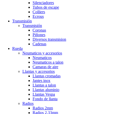
Silenciadores
Tubos de escape
Colliers
Ecrous
Transmisión
Transmisión
Coronas
Piñones
Diversos transmision
Cadenas
Rueda
Neumaticos y accesorios
Neumaticos
Neumaticos a talon
Camaras de aire
Llantas y accesorios
Llantas cromadas
Jantes inox
Llantas a talon
Llantas aluminio
Llantas Vespa
Fondo de llanta
Radios
Radios 2mm
Radios 2,33mm