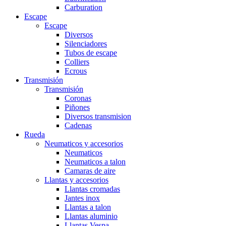
Carburation
Escape
Escape
Diversos
Silenciadores
Tubos de escape
Colliers
Ecrous
Transmisión
Transmisión
Coronas
Piñones
Diversos transmision
Cadenas
Rueda
Neumaticos y accesorios
Neumaticos
Neumaticos a talon
Camaras de aire
Llantas y accesorios
Llantas cromadas
Jantes inox
Llantas a talon
Llantas aluminio
Llantas Vespa