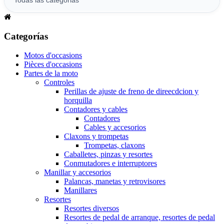
Categorías
Motos d'occasions
Pièces d'occasions
Partes de la moto
Controles
Perillas de ajuste de freno de direecdcion y
horquilla
Contadores y cables
Contadores
Cables y accesorios
Claxons y trompetas
Trompetas, claxons
Caballetes, pinzas y resortes
Conmutadores e interruptores
Manillar y accesorios
Palancas, manetas y retrovisores
Manillares
Resortes
Resortes diversos
Resortes de pedal de arranque, resortes de pedal