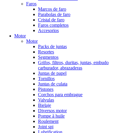
Faros
Marcos de faro
Parabolas de faro
Cristal de faro
Faros completos
Accesorios
Motor
Motor
Packs de juntas
Resortes
Segmentos
Grifos, filtros, duritas, juntas, embudo
carburador, abrazaderas
Juntas de papel
Tornillos
Juntas de culata
Pistones
Corchos para embrague
Valvulas
Bielaje
Diversos motor
Pompe à huile
Roulement
Joint spi
Lubrification