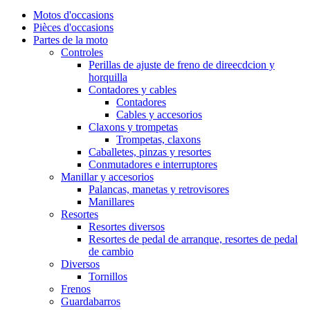
Motos d'occasions
Pièces d'occasions
Partes de la moto
Controles
Perillas de ajuste de freno de direecdcion y
horquilla
Contadores y cables
Contadores
Cables y accesorios
Claxons y trompetas
Trompetas, claxons
Caballetes, pinzas y resortes
Conmutadores e interruptores
Manillar y accesorios
Palancas, manetas y retrovisores
Manillares
Resortes
Resortes diversos
Resortes de pedal de arranque, resortes de pedal
de cambio
Diversos
Tornillos
Frenos
Guardabarros