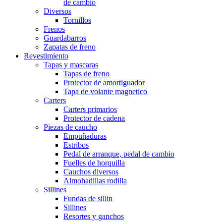
de cambio
Diversos
Tornillos
Frenos
Guardabarros
Zapatas de freno
Revestimiento
Tapas y mascaras
Tapas de freno
Protector de amortiguador
Tapa de volante magnetico
Carters
Carters primarios
Protector de cadena
Piezas de caucho
Empuñaduras
Estribos
Pedal de arranque, pedal de cambio
Fuelles de horquilla
Cauchos diversos
Almohadillas rodilla
Sillines
Fundas de sillin
Sillines
Resortes y ganchos