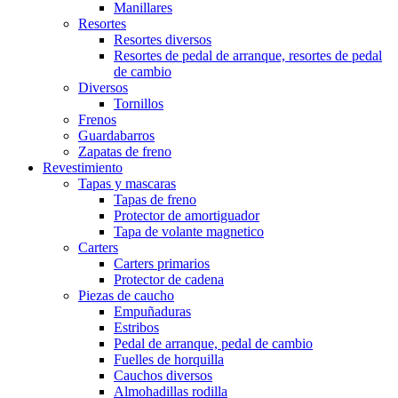
Manillares
Resortes
Resortes diversos
Resortes de pedal de arranque, resortes de pedal
de cambio
Diversos
Tornillos
Frenos
Guardabarros
Zapatas de freno
Revestimiento
Tapas y mascaras
Tapas de freno
Protector de amortiguador
Tapa de volante magnetico
Carters
Carters primarios
Protector de cadena
Piezas de caucho
Empuñaduras
Estribos
Pedal de arranque, pedal de cambio
Fuelles de horquilla
Cauchos diversos
Almohadillas rodilla