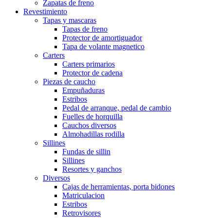
Zapatas de freno
Revestimiento
Tapas y mascaras
Tapas de freno
Protector de amortiguador
Tapa de volante magnetico
Carters
Carters primarios
Protector de cadena
Piezas de caucho
Empuñaduras
Estribos
Pedal de arranque, pedal de cambio
Fuelles de horquilla
Cauchos diversos
Almohadillas rodilla
Sillines
Fundas de sillin
Sillines
Resortes y ganchos
Diversos
Cajas de herramientas, porta bidones
Matriculacion
Estribos
Retrovisores