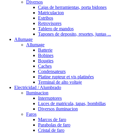
Diversos
Cajas de herramientas, porta bidones
Matriculacion
Estribos
Retrovisores
Tablero de mandos
Tapones de deposito, resortes, juntas ...
Allumage
Allumage
Batterie
Bobines
Bougies
Caches
Condensateurs
Platine rupteur et vis platinées
Terminal de alto voltaje
Electricidad / Alumbrado
Iluminacion
Interruptores
Luces de matricula, tapas, bombillas
Diversos iluminacion
Faros
Marcos de faro
Parabolas de faro
Cristal de faro