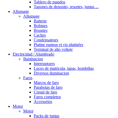
Tablero de mandos
Tapones de deposito, resortes, juntas ...
Allumage
Allumage
Batterie
Bobines
Bougies
Caches
Condensateurs
Platine rupteur et vis platinées
Terminal de alto voltaje
Electricidad / Alumbrado
Iluminacion
Interruptores
Luces de matricula, tapas, bombillas
Diversos iluminacion
Faros
Marcos de faro
Parabolas de faro
Cristal de faro
Faros completos
Accesorios
Motor
Motor
Packs de juntas