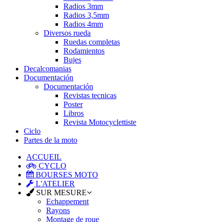
Radios 3mm
Radios 3,5mm
Radios 4mm
Diversos rueda
Ruedas completas
Rodamientos
Bujes
Decalcomanias
Documentación
Documentación
Revistas tecnicas
Poster
Libros
Revista Motocyclettiste
Ciclo
Partes de la moto
ACCUEIL
CYCLO
BOURSES MOTO
L'ATELIER
SUR MESURE
Echappement
Rayons
Montage de roue