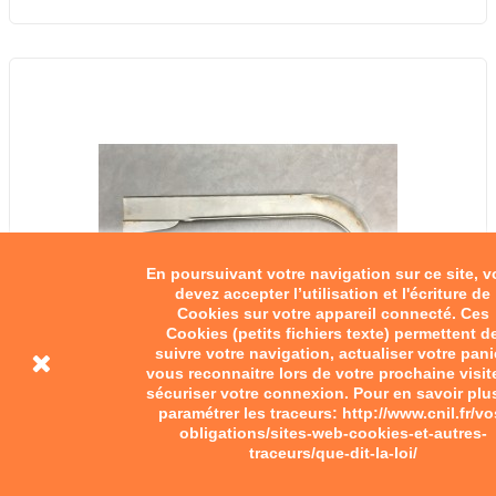
En poursuivant votre navigation sur ce site, 
devez accepter l’utilisation et l'écriture de
Cookies sur votre appareil connecté. Ces
Cookies (petits fichiers texte) permettent d
suivre votre navigation, actualiser votre pani
vous reconnaitre lors de votre prochaine visit
sécuriser votre connexion. Pour en savoir plu
paramétrer les traceurs: http://www.cnil.fr/vo
obligations/sites-web-cookies-et-autres-
traceurs/que-dit-la-loi/