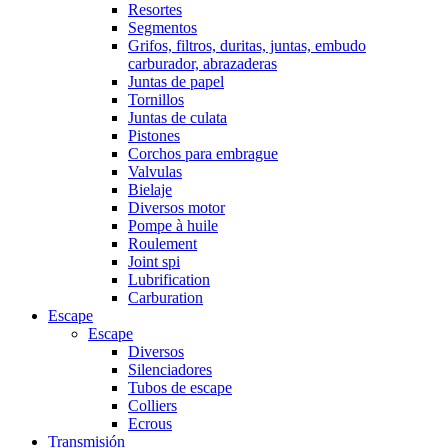
Resortes
Segmentos
Grifos, filtros, duritas, juntas, embudo
carburador, abrazaderas
Juntas de papel
Tornillos
Juntas de culata
Pistones
Corchos para embrague
Valvulas
Bielaje
Diversos motor
Pompe à huile
Roulement
Joint spi
Lubrification
Carburation
Escape
Escape
Diversos
Silenciadores
Tubos de escape
Colliers
Ecrous
Transmisión