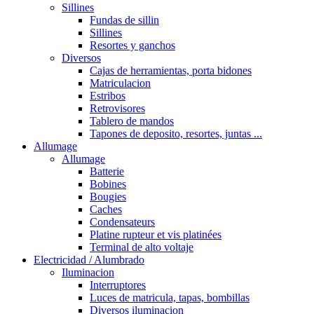
Sillines
Fundas de sillin
Sillines
Resortes y ganchos
Diversos
Cajas de herramientas, porta bidones
Matriculacion
Estribos
Retrovisores
Tablero de mandos
Tapones de deposito, resortes, juntas ...
Allumage
Allumage
Batterie
Bobines
Bougies
Caches
Condensateurs
Platine rupteur et vis platinées
Terminal de alto voltaje
Electricidad / Alumbrado
Iluminacion
Interruptores
Luces de matricula, tapas, bombillas
Diversos iluminacion