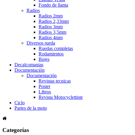
Fondo de llanta
Radios
Radios 2mm
Radios 2,33mm
Radios 3mm
Radios 3,5mm
Radios 4mm
Diversos rueda
Ruedas completas
Rodamientos
Bujes
Decalcomanias
Documentación
Documentación
Revistas tecnicas
Poster
Libros
Revista Motocyclettiste
Ciclo
Partes de la moto
Categorías