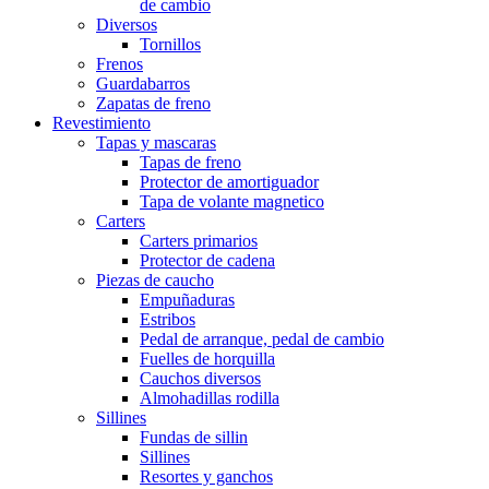
de cambio
Diversos
Tornillos
Frenos
Guardabarros
Zapatas de freno
Revestimiento
Tapas y mascaras
Tapas de freno
Protector de amortiguador
Tapa de volante magnetico
Carters
Carters primarios
Protector de cadena
Piezas de caucho
Empuñaduras
Estribos
Pedal de arranque, pedal de cambio
Fuelles de horquilla
Cauchos diversos
Almohadillas rodilla
Sillines
Fundas de sillin
Sillines
Resortes y ganchos