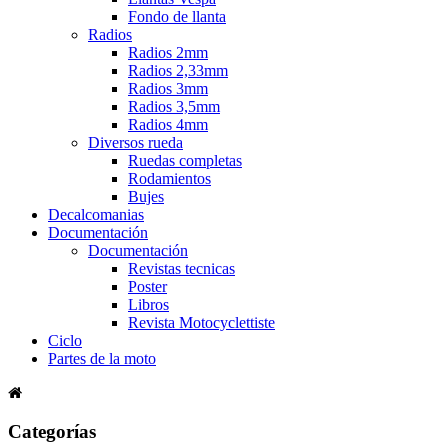
Fondo de llanta
Radios
Radios 2mm
Radios 2,33mm
Radios 3mm
Radios 3,5mm
Radios 4mm
Diversos rueda
Ruedas completas
Rodamientos
Bujes
Decalcomanias
Documentación
Documentación
Revistas tecnicas
Poster
Libros
Revista Motocyclettiste
Ciclo
Partes de la moto
Categorías