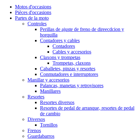
Motos d'occasions
Pièces d'occasions
Partes de la moto
Controles
Perillas de ajuste de freno de direecdcion y
horquilla
Contadores y cables
Contadores
Cables y accesorios
Claxons y trompetas
Trompetas, claxons
Caballetes, pinzas y resortes
Conmutadores e interruptores
Manillar y accesorios
Palancas, manetas y retrovisores
Manillares
Resortes
Resortes diversos
Resortes de pedal de arranque, resortes de pedal
de cambio
Diversos
Tornillos
Frenos
Guardabarros