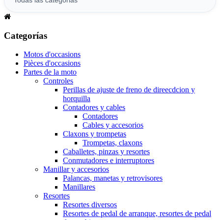
Categorías
Motos d'occasions
Pièces d'occasions
Partes de la moto
Controles
Perillas de ajuste de freno de direecdcion y
horquilla
Contadores y cables
Contadores
Cables y accesorios
Claxons y trompetas
Trompetas, claxons
Caballetes, pinzas y resortes
Conmutadores e interruptores
Manillar y accesorios
Palancas, manetas y retrovisores
Manillares
Resortes
Resortes diversos
Resortes de pedal de arranque, resortes de pedal