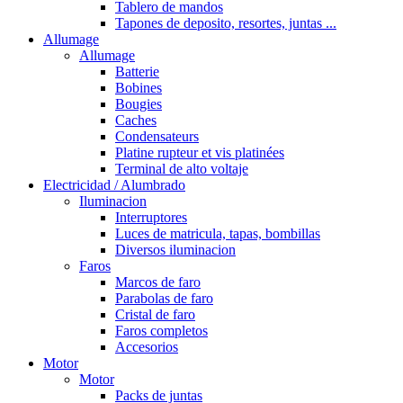
Tablero de mandos
Tapones de deposito, resortes, juntas ...
Allumage
Allumage
Batterie
Bobines
Bougies
Caches
Condensateurs
Platine rupteur et vis platinées
Terminal de alto voltaje
Electricidad / Alumbrado
Iluminacion
Interruptores
Luces de matricula, tapas, bombillas
Diversos iluminacion
Faros
Marcos de faro
Parabolas de faro
Cristal de faro
Faros completos
Accesorios
Motor
Motor
Packs de juntas