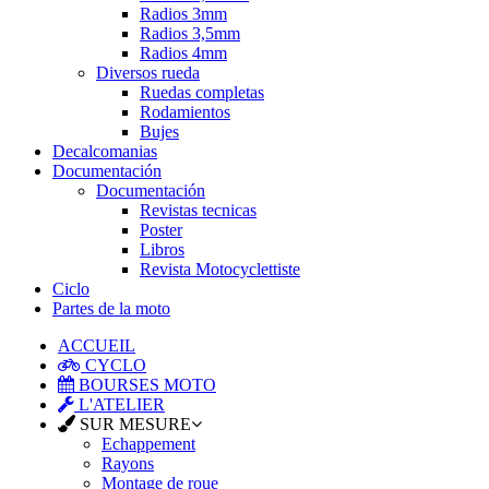
Radios 3mm
Radios 3,5mm
Radios 4mm
Diversos rueda
Ruedas completas
Rodamientos
Bujes
Decalcomanias
Documentación
Documentación
Revistas tecnicas
Poster
Libros
Revista Motocyclettiste
Ciclo
Partes de la moto
ACCUEIL
CYCLO
BOURSES MOTO
L'ATELIER
SUR MESURE
Echappement
Rayons
Montage de roue