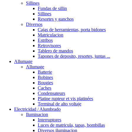
Sillines
Fundas de sillin
Sillines
Resortes y ganchos
Diversos
Cajas de herramientas, porta bidones
Matriculacion
Estribos
Retrovisores
Tablero de mandos
Tapones de deposito, resortes, juntas ...
Allumage
Allumage
Batterie
Bobines
Bougies
Caches
Condensateurs
Platine rupteur et vis platinées
Terminal de alto voltaje
Electricidad / Alumbrado
Iluminacion
Interruptores
Luces de matricula, tapas, bombillas
Diversos iluminacion