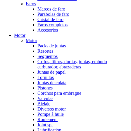
Faros
Marcos de faro
Parabolas de faro
Cristal de faro
Faros completos
Accesorios
Motor
Motor
Packs de juntas
Resortes
Segmentos
Grifos, filtros, duritas, juntas, embudo
carburador, abrazaderas
Juntas de papel
Tornillos
Juntas de culata
Pistones
Corchos para embrague
Valvulas
Bielaje
Diversos motor
Pompe à huile
Roulement
Joint spi
Lubrification