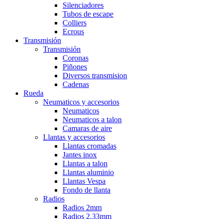
Silenciadores
Tubos de escape
Colliers
Ecrous
Transmisión
Transmisión
Coronas
Piñones
Diversos transmision
Cadenas
Rueda
Neumaticos y accesorios
Neumaticos
Neumaticos a talon
Camaras de aire
Llantas y accesorios
Llantas cromadas
Jantes inox
Llantas a talon
Llantas aluminio
Llantas Vespa
Fondo de llanta
Radios
Radios 2mm
Radios 2,33mm