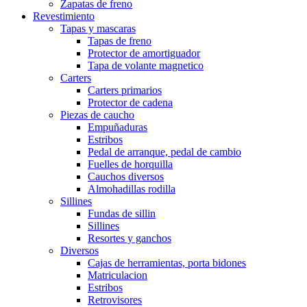
Zapatas de freno
Revestimiento
Tapas y mascaras
Tapas de freno
Protector de amortiguador
Tapa de volante magnetico
Carters
Carters primarios
Protector de cadena
Piezas de caucho
Empuñaduras
Estribos
Pedal de arranque, pedal de cambio
Fuelles de horquilla
Cauchos diversos
Almohadillas rodilla
Sillines
Fundas de sillin
Sillines
Resortes y ganchos
Diversos
Cajas de herramientas, porta bidones
Matriculacion
Estribos
Retrovisores