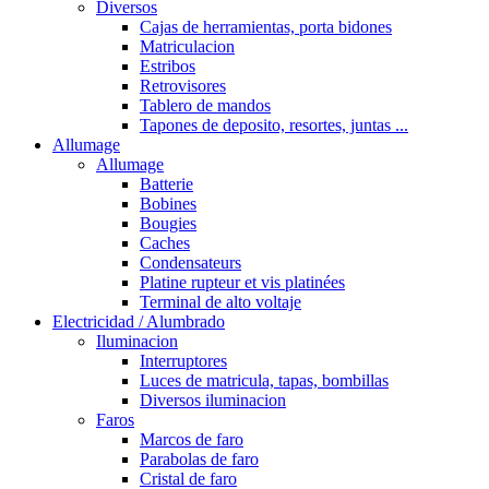
Diversos
Cajas de herramientas, porta bidones
Matriculacion
Estribos
Retrovisores
Tablero de mandos
Tapones de deposito, resortes, juntas ...
Allumage
Allumage
Batterie
Bobines
Bougies
Caches
Condensateurs
Platine rupteur et vis platinées
Terminal de alto voltaje
Electricidad / Alumbrado
Iluminacion
Interruptores
Luces de matricula, tapas, bombillas
Diversos iluminacion
Faros
Marcos de faro
Parabolas de faro
Cristal de faro