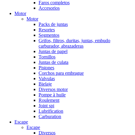
Faros completos
Accesorios
Motor
Motor
Packs de juntas
Resortes
Segmentos
Grifos, filtros, duritas, juntas, embudo
carburador, abrazaderas
Juntas de papel
Tornillos
Juntas de culata
Pistones
Corchos para embrague
Valvulas
Bielaje
Diversos motor
Pompe à huile
Roulement
Joint spi
Lubrification
Carburation
Escape
Escape
Diversos