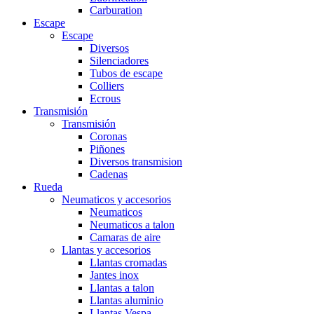
Carburation
Escape
Escape
Diversos
Silenciadores
Tubos de escape
Colliers
Ecrous
Transmisión
Transmisión
Coronas
Piñones
Diversos transmision
Cadenas
Rueda
Neumaticos y accesorios
Neumaticos
Neumaticos a talon
Camaras de aire
Llantas y accesorios
Llantas cromadas
Jantes inox
Llantas a talon
Llantas aluminio
Llantas Vespa