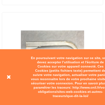
En poursuivant votre navigation sur ce site, 
devez accepter l’utilisation et l'écriture de
Cookies sur votre appareil connecté. Ces
Cookies (petits fichiers texte) permettent d
suivre votre navigation, actualiser votre pani
vous reconnaitre lors de votre prochaine visit
sécuriser votre connexion. Pour en savoir plu
paramétrer les traceurs: http://www.cnil.fr/vo
obligations/sites-web-cookies-et-autres-
traceurs/que-dit-la-loi/