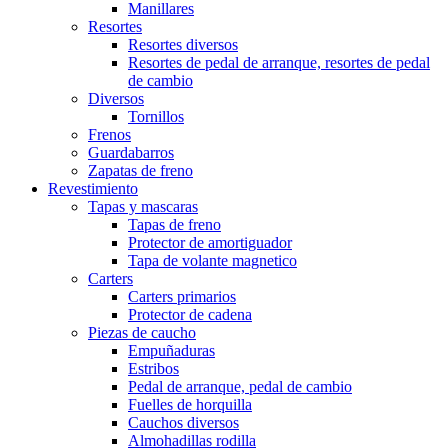
Manillares
Resortes
Resortes diversos
Resortes de pedal de arranque, resortes de pedal
de cambio
Diversos
Tornillos
Frenos
Guardabarros
Zapatas de freno
Revestimiento
Tapas y mascaras
Tapas de freno
Protector de amortiguador
Tapa de volante magnetico
Carters
Carters primarios
Protector de cadena
Piezas de caucho
Empuñaduras
Estribos
Pedal de arranque, pedal de cambio
Fuelles de horquilla
Cauchos diversos
Almohadillas rodilla