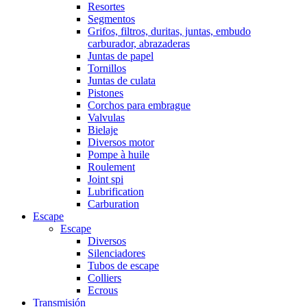
Resortes
Segmentos
Grifos, filtros, duritas, juntas, embudo
carburador, abrazaderas
Juntas de papel
Tornillos
Juntas de culata
Pistones
Corchos para embrague
Valvulas
Bielaje
Diversos motor
Pompe à huile
Roulement
Joint spi
Lubrification
Carburation
Escape
Escape
Diversos
Silenciadores
Tubos de escape
Colliers
Ecrous
Transmisión