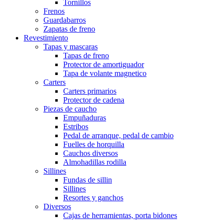
Tornillos
Frenos
Guardabarros
Zapatas de freno
Revestimiento
Tapas y mascaras
Tapas de freno
Protector de amortiguador
Tapa de volante magnetico
Carters
Carters primarios
Protector de cadena
Piezas de caucho
Empuñaduras
Estribos
Pedal de arranque, pedal de cambio
Fuelles de horquilla
Cauchos diversos
Almohadillas rodilla
Sillines
Fundas de sillin
Sillines
Resortes y ganchos
Diversos
Cajas de herramientas, porta bidones