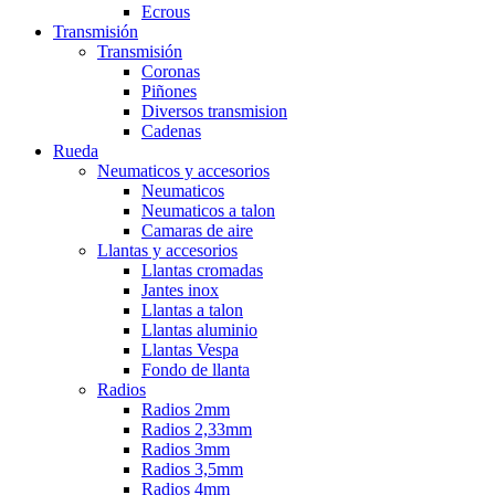
Ecrous
Transmisión
Transmisión
Coronas
Piñones
Diversos transmision
Cadenas
Rueda
Neumaticos y accesorios
Neumaticos
Neumaticos a talon
Camaras de aire
Llantas y accesorios
Llantas cromadas
Jantes inox
Llantas a talon
Llantas aluminio
Llantas Vespa
Fondo de llanta
Radios
Radios 2mm
Radios 2,33mm
Radios 3mm
Radios 3,5mm
Radios 4mm