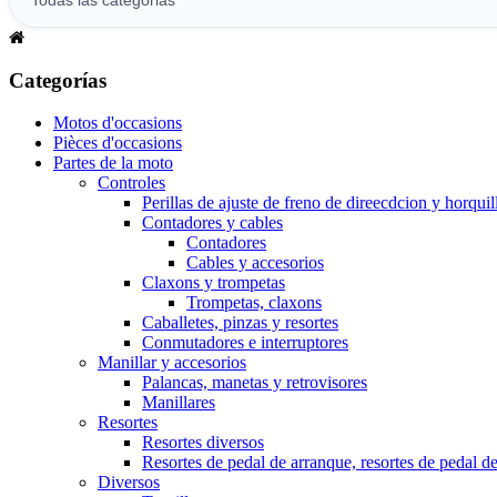
Categorías
Motos d'occasions
Pièces d'occasions
Partes de la moto
Controles
Perillas de ajuste de freno de direecdcion y horquil
Contadores y cables
Contadores
Cables y accesorios
Claxons y trompetas
Trompetas, claxons
Caballetes, pinzas y resortes
Conmutadores e interruptores
Manillar y accesorios
Palancas, manetas y retrovisores
Manillares
Resortes
Resortes diversos
Resortes de pedal de arranque, resortes de pedal d
Diversos