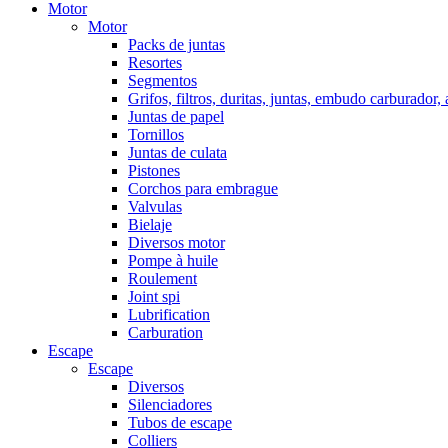
Motor
Motor
Packs de juntas
Resortes
Segmentos
Grifos, filtros, duritas, juntas, embudo carburador,
Juntas de papel
Tornillos
Juntas de culata
Pistones
Corchos para embrague
Valvulas
Bielaje
Diversos motor
Pompe à huile
Roulement
Joint spi
Lubrification
Carburation
Escape
Escape
Diversos
Silenciadores
Tubos de escape
Colliers