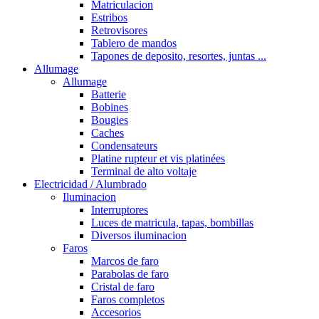
Matriculacion
Estribos
Retrovisores
Tablero de mandos
Tapones de deposito, resortes, juntas ...
Allumage
Allumage
Batterie
Bobines
Bougies
Caches
Condensateurs
Platine rupteur et vis platinées
Terminal de alto voltaje
Electricidad / Alumbrado
Iluminacion
Interruptores
Luces de matricula, tapas, bombillas
Diversos iluminacion
Faros
Marcos de faro
Parabolas de faro
Cristal de faro
Faros completos
Accesorios