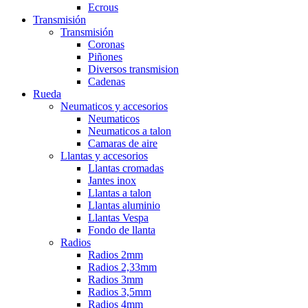
Ecrous
Transmisión
Transmisión
Coronas
Piñones
Diversos transmision
Cadenas
Rueda
Neumaticos y accesorios
Neumaticos
Neumaticos a talon
Camaras de aire
Llantas y accesorios
Llantas cromadas
Jantes inox
Llantas a talon
Llantas aluminio
Llantas Vespa
Fondo de llanta
Radios
Radios 2mm
Radios 2,33mm
Radios 3mm
Radios 3,5mm
Radios 4mm