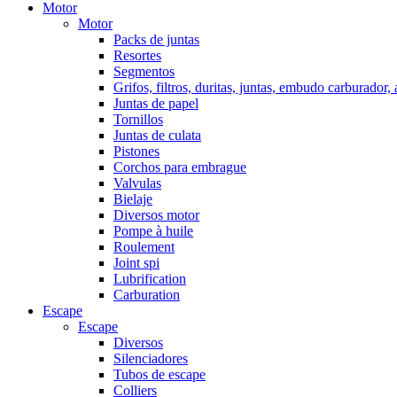
Motor
Motor
Packs de juntas
Resortes
Segmentos
Grifos, filtros, duritas, juntas, embudo carburador,
Juntas de papel
Tornillos
Juntas de culata
Pistones
Corchos para embrague
Valvulas
Bielaje
Diversos motor
Pompe à huile
Roulement
Joint spi
Lubrification
Carburation
Escape
Escape
Diversos
Silenciadores
Tubos de escape
Colliers