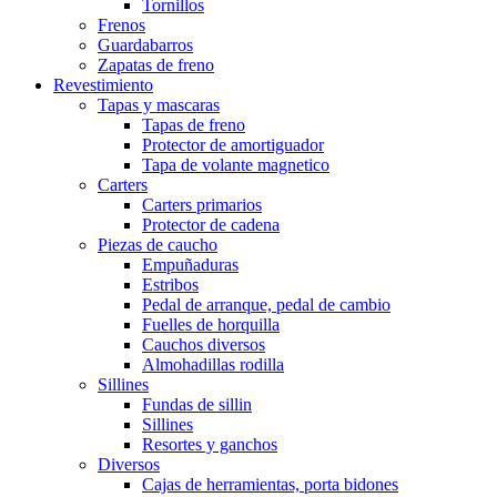
Tornillos
Frenos
Guardabarros
Zapatas de freno
Revestimiento
Tapas y mascaras
Tapas de freno
Protector de amortiguador
Tapa de volante magnetico
Carters
Carters primarios
Protector de cadena
Piezas de caucho
Empuñaduras
Estribos
Pedal de arranque, pedal de cambio
Fuelles de horquilla
Cauchos diversos
Almohadillas rodilla
Sillines
Fundas de sillin
Sillines
Resortes y ganchos
Diversos
Cajas de herramientas, porta bidones