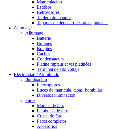
Matriculacion
Estribos
Retrovisores
Tablero de mandos
Tapones de deposito, resortes, juntas ...
Allumage
Allumage
Batterie
Bobines
Bougies
Caches
Condensateurs
Platine rupteur et vis platinées
Terminal de alto voltaje
Electricidad / Alumbrado
Iluminacion
Interruptores
Luces de matricula, tapas, bombillas
Diversos iluminacion
Faros
Marcos de faro
Parabolas de faro
Cristal de faro
Faros completos
Accesorios