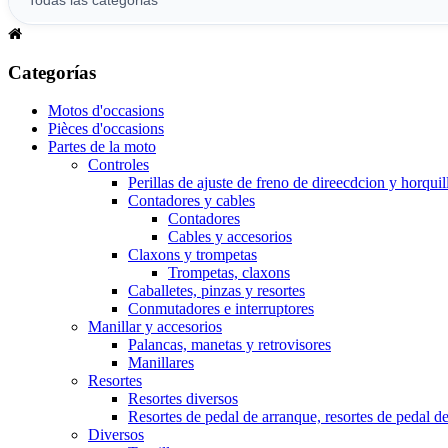
Categorías
Motos d'occasions
Pièces d'occasions
Partes de la moto
Controles
Perillas de ajuste de freno de direecdcion y horquil
Contadores y cables
Contadores
Cables y accesorios
Claxons y trompetas
Trompetas, claxons
Caballetes, pinzas y resortes
Conmutadores e interruptores
Manillar y accesorios
Palancas, manetas y retrovisores
Manillares
Resortes
Resortes diversos
Resortes de pedal de arranque, resortes de pedal d
Diversos