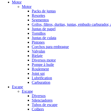
Motor
Motor
Packs de juntas
Resortes
Segmentos
Grifos, filtros, duritas, juntas, embudo carburador,
Juntas de papel
Tornillos
Juntas de culata
Pistones
Corchos para embrague
Valvulas
Bielaje
Diversos motor
Pompe à huile
Roulement
Joint spi
Lubrification
Carburation
Escape
Escape
Diversos
Silenciadores
Tubos de escape
Colliers