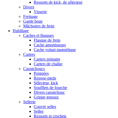
Ressorts de kick, de sélecteur
Divers
Visserie
Freinage
Garde boue
Mâchoires de frein
Habillage
Caches et flasques
Flasque de frein
Cache amortisseurs
Cache volant magnétique
Carters
Carters primaire
Carters de chaîne
Caoutchoucs
Poignées
Repose-pieds
Sélecteur, kick
Soufflets de fourche
Divers caoutchouc
Grippe genoux
Sellerie
Couvre selles
Selles
Ressorts et crochets