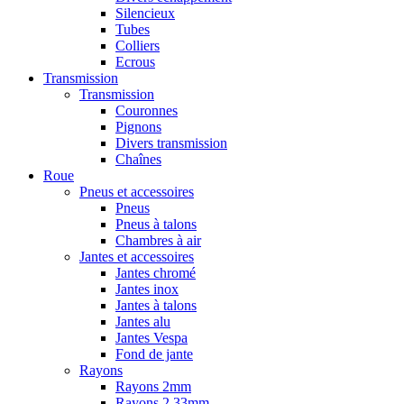
Silencieux
Tubes
Colliers
Ecrous
Transmission
Transmission
Couronnes
Pignons
Divers transmission
Chaînes
Roue
Pneus et accessoires
Pneus
Pneus à talons
Chambres à air
Jantes et accessoires
Jantes chromé
Jantes inox
Jantes à talons
Jantes alu
Jantes Vespa
Fond de jante
Rayons
Rayons 2mm
Rayons 2,33mm