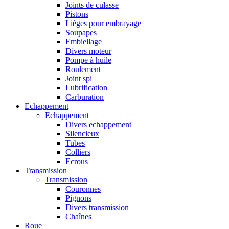
Joints de culasse
Pistons
Lièges pour embrayage
Soupapes
Embiellage
Divers moteur
Pompe à huile
Roulement
Joint spi
Lubrification
Carburation
Echappement
Echappement
Divers echappement
Silencieux
Tubes
Colliers
Ecrous
Transmission
Transmission
Couronnes
Pignons
Divers transmission
Chaînes
Roue