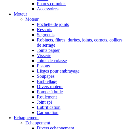
Phares complets
Accessoires
Moteur
Moteur
Pochette de joints
Ressorts
Segments
Robinets, filtres, durites, joints, cornets, colliers
de serrage
Joints papier
Visserie
Joints de culasse
Pistons
Lièges pour embrayage
Soupapes
Embiellage
Divers moteur
Pompe à huile
Roulement
Joint spi
Lubrification
Carburation
Echappement
Echappement
Divers echappement