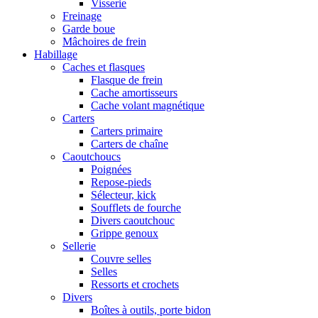
Visserie
Freinage
Garde boue
Mâchoires de frein
Habillage
Caches et flasques
Flasque de frein
Cache amortisseurs
Cache volant magnétique
Carters
Carters primaire
Carters de chaîne
Caoutchoucs
Poignées
Repose-pieds
Sélecteur, kick
Soufflets de fourche
Divers caoutchouc
Grippe genoux
Sellerie
Couvre selles
Selles
Ressorts et crochets
Divers
Boîtes à outils, porte bidon