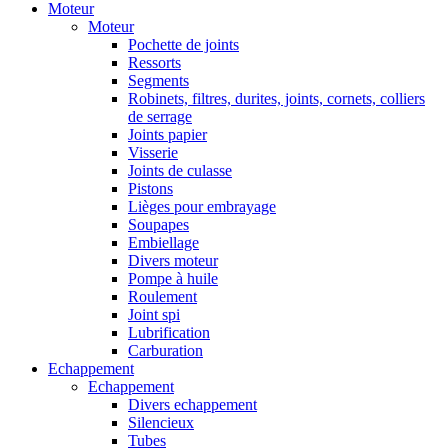
Moteur
Moteur
Pochette de joints
Ressorts
Segments
Robinets, filtres, durites, joints, cornets, colliers
de serrage
Joints papier
Visserie
Joints de culasse
Pistons
Lièges pour embrayage
Soupapes
Embiellage
Divers moteur
Pompe à huile
Roulement
Joint spi
Lubrification
Carburation
Echappement
Echappement
Divers echappement
Silencieux
Tubes