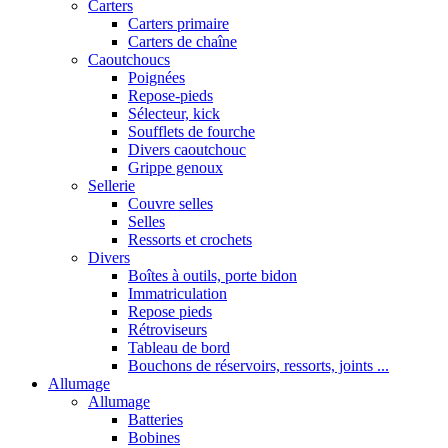
Carters
Carters primaire
Carters de chaîne
Caoutchoucs
Poignées
Repose-pieds
Sélecteur, kick
Soufflets de fourche
Divers caoutchouc
Grippe genoux
Sellerie
Couvre selles
Selles
Ressorts et crochets
Divers
Boîtes à outils, porte bidon
Immatriculation
Repose pieds
Rétroviseurs
Tableau de bord
Bouchons de réservoirs, ressorts, joints ...
Allumage
Allumage
Batteries
Bobines