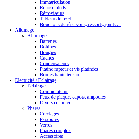
Immatriculation
Repose pieds
Rétroviseurs
Tableau de bord
Bouchons de réservoirs, ressorts, joints ...
Allumage
Allumage
Batteries
Bobines
Bougies
Caches
Condensateurs
Platine rupteur et vis platinées
Bornes haute tension
Electricité / Eclairage
Eclairage
Commutateurs
Feux de plaque, capots, ampoules
Divers éclairage
Phares
Cerclages
Paraboles
Verres
Phares complets
Accessoires