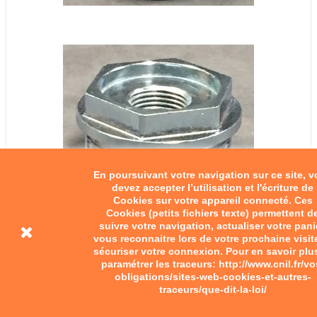
En poursuivant votre navigation sur ce site, 
devez accepter l’utilisation et l'écriture de
Cookies sur votre appareil connecté. Ces
Cookies (petits fichiers texte) permettent d
suivre votre navigation, actualiser votre pani
vous reconnaitre lors de votre prochaine visit
Porte bougie
sécuriser votre connexion. Pour en savoir plu
paramétrer les traceurs: http://www.cnil.fr/vo
obligations/sites-web-cookies-et-autres-
31,00 €
traceurs/que-dit-la-loi/
Ajouter au panier