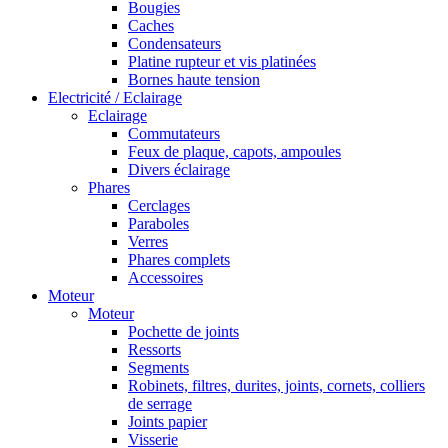
Bougies
Caches
Condensateurs
Platine rupteur et vis platinées
Bornes haute tension
Electricité / Eclairage
Eclairage
Commutateurs
Feux de plaque, capots, ampoules
Divers éclairage
Phares
Cerclages
Paraboles
Verres
Phares complets
Accessoires
Moteur
Moteur
Pochette de joints
Ressorts
Segments
Robinets, filtres, durites, joints, cornets, colliers
de serrage
Joints papier
Visserie