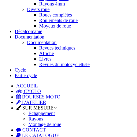
Rayons 4mm
Divers roue
Roues complètes
Roulements de roue
Moyeux de roue
Décalcomanie
Documentation
Documentation
Revues techniques
Affiche
Livres
Revues du motocyclettiste
Cyclo
Partie cycle
ACCUEIL
CYCLO
BOURSES MOTO
L'ATELIER
SUR MESURE
Echappement
Rayons
Montage de roue
CONTACT
LE CATALOGUE