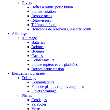
Divers
Boîtes à outils, porte bidon
Immatriculation
Repose pieds
Rétroviseurs
Tableau de bord
Bouchons de réservoirs, ressorts, joints ...
Allumage
Allumage
Batteries
Bobines
Bougies
Caches
Condensateurs
Platine rupteur et vis platinées
Bornes haute tension
Electricité / Eclairage
Eclairage
Commutateurs
Feux de plaque, capots, ampoules
Divers éclairage
Phares
Cerclages
Paraboles
Verres