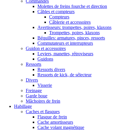
Commandes
Molettes de freins fourche et direction
Câbles et compteurs
Compteurs
Câblerie et accessoires
Avertisseurs: trompettes, poires, klaxons
Trompettes, poires, klaxons
Béquilles: armatures, pinces, ressorts
Commutateurs et interrupteurs
Guidon et accessoires
Leviers, manettes, rétroviseurs
Guidons
Ressorts
Ressorts divers
Ressorts de kick, de sélecteur
Divers
Visserie
Freinage
Garde boue
Mâchoires de frein
Habillage
Caches et flasques
Flasque de frein
Cache amortisseurs
Cache volant magnétique