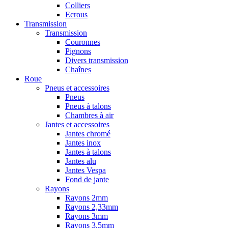
Colliers
Ecrous
Transmission
Transmission
Couronnes
Pignons
Divers transmission
Chaînes
Roue
Pneus et accessoires
Pneus
Pneus à talons
Chambres à air
Jantes et accessoires
Jantes chromé
Jantes inox
Jantes à talons
Jantes alu
Jantes Vespa
Fond de jante
Rayons
Rayons 2mm
Rayons 2,33mm
Rayons 3mm
Rayons 3,5mm