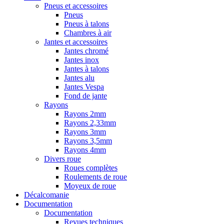
Pneus et accessoires
Pneus
Pneus à talons
Chambres à air
Jantes et accessoires
Jantes chromé
Jantes inox
Jantes à talons
Jantes alu
Jantes Vespa
Fond de jante
Rayons
Rayons 2mm
Rayons 2,33mm
Rayons 3mm
Rayons 3,5mm
Rayons 4mm
Divers roue
Roues complètes
Roulements de roue
Moyeux de roue
Décalcomanie
Documentation
Documentation
Revues techniques