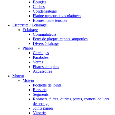
Bougies
Caches
Condensateurs
Platine rupteur et vis platinées
Bornes haute tension
Electricité / Eclairage
Eclairage
Commutateurs
Feux de plaque, capots, ampoules
Divers éclairage
Phares
Cerclages
Paraboles
Verres
Phares complets
Accessoires
Moteur
Moteur
Pochette de joints
Ressorts
Segments
Robinets, filtres, durites, joints, cornets, colliers
de serrage
Joints papier
Visserie