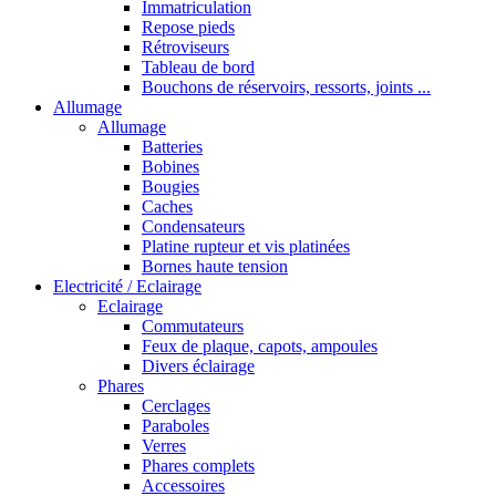
Immatriculation
Repose pieds
Rétroviseurs
Tableau de bord
Bouchons de réservoirs, ressorts, joints ...
Allumage
Allumage
Batteries
Bobines
Bougies
Caches
Condensateurs
Platine rupteur et vis platinées
Bornes haute tension
Electricité / Eclairage
Eclairage
Commutateurs
Feux de plaque, capots, ampoules
Divers éclairage
Phares
Cerclages
Paraboles
Verres
Phares complets
Accessoires