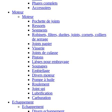
Phares complets
Accessoires
Moteur
Moteur
Pochette de joints
Ressorts
Segments
Robinets, filtres, durites, joints, cornets, colliers
de serrage
Joints papier
Visserie
Joints de culasse
Pistons
Lièges pour embrayage
Soupapes
Embiellage
Divers moteur
Pompe à huile
Roulement
Joint spi
Lubrification
Carburation
Echappement
Echappement
Divers echappement