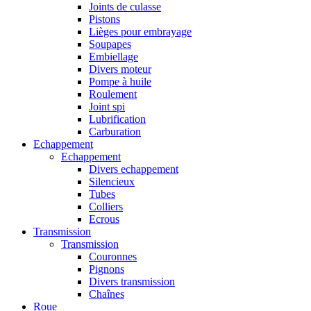
Joints de culasse
Pistons
Lièges pour embrayage
Soupapes
Embiellage
Divers moteur
Pompe à huile
Roulement
Joint spi
Lubrification
Carburation
Echappement
Echappement
Divers echappement
Silencieux
Tubes
Colliers
Ecrous
Transmission
Transmission
Couronnes
Pignons
Divers transmission
Chaînes
Roue