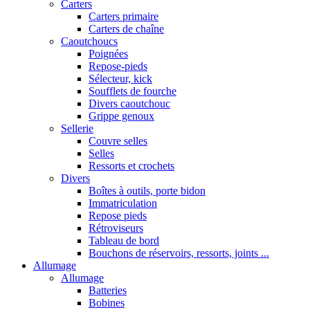
Carters
Carters primaire
Carters de chaîne
Caoutchoucs
Poignées
Repose-pieds
Sélecteur, kick
Soufflets de fourche
Divers caoutchouc
Grippe genoux
Sellerie
Couvre selles
Selles
Ressorts et crochets
Divers
Boîtes à outils, porte bidon
Immatriculation
Repose pieds
Rétroviseurs
Tableau de bord
Bouchons de réservoirs, ressorts, joints ...
Allumage
Allumage
Batteries
Bobines