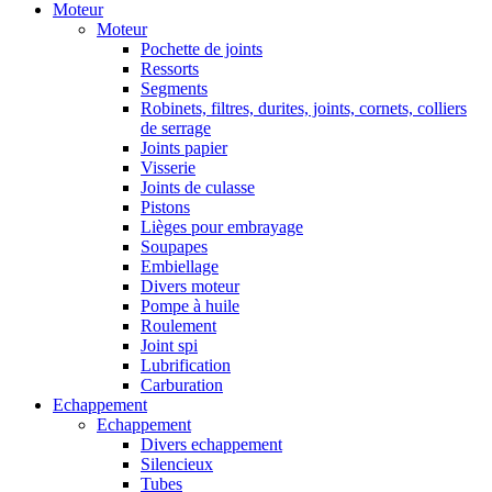
Moteur
Moteur
Pochette de joints
Ressorts
Segments
Robinets, filtres, durites, joints, cornets, colliers
de serrage
Joints papier
Visserie
Joints de culasse
Pistons
Lièges pour embrayage
Soupapes
Embiellage
Divers moteur
Pompe à huile
Roulement
Joint spi
Lubrification
Carburation
Echappement
Echappement
Divers echappement
Silencieux
Tubes