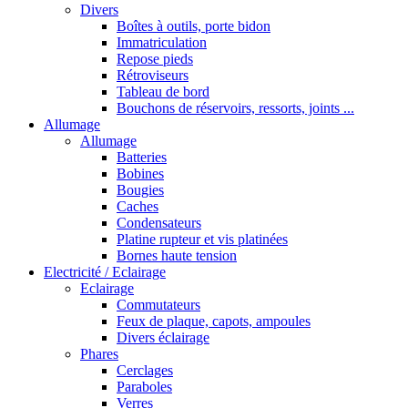
Divers
Boîtes à outils, porte bidon
Immatriculation
Repose pieds
Rétroviseurs
Tableau de bord
Bouchons de réservoirs, ressorts, joints ...
Allumage
Allumage
Batteries
Bobines
Bougies
Caches
Condensateurs
Platine rupteur et vis platinées
Bornes haute tension
Electricité / Eclairage
Eclairage
Commutateurs
Feux de plaque, capots, ampoules
Divers éclairage
Phares
Cerclages
Paraboles
Verres