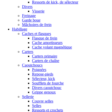
Ressorts de kick, de sélecteur
Divers
Visserie
Freinage
Garde boue
Mâchoires de frein
Habillage
Caches et flasques
Flasque de frein
Cache amortisseurs
Cache volant magnétique
Carters
Carters primaire
Carters de chaîne
Caoutchoucs
Poignées
Repose-pieds
Sélecteur, kick
Soufflets de fourche
Divers caoutchouc
Grippe genoux
Sellerie
Couvre selles
Selles
Ressorts et crochets