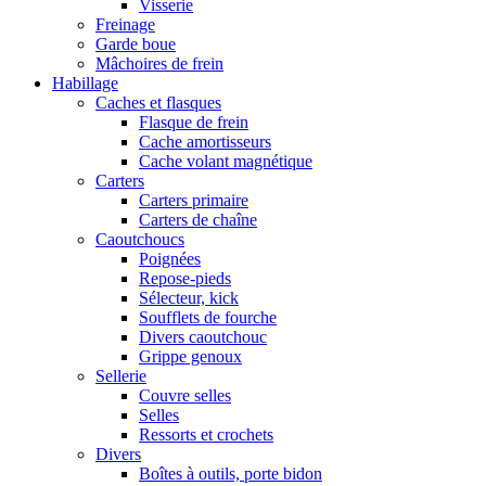
Visserie
Freinage
Garde boue
Mâchoires de frein
Habillage
Caches et flasques
Flasque de frein
Cache amortisseurs
Cache volant magnétique
Carters
Carters primaire
Carters de chaîne
Caoutchoucs
Poignées
Repose-pieds
Sélecteur, kick
Soufflets de fourche
Divers caoutchouc
Grippe genoux
Sellerie
Couvre selles
Selles
Ressorts et crochets
Divers
Boîtes à outils, porte bidon