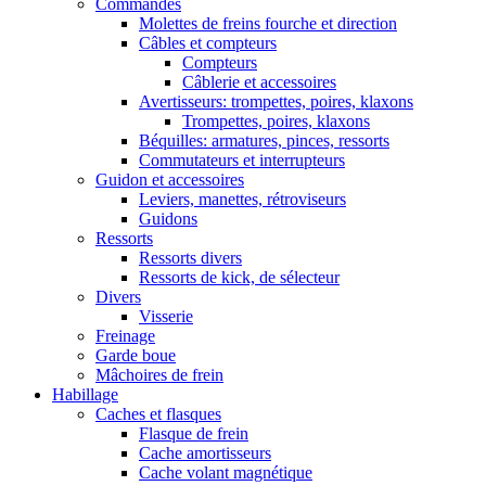
Commandes
Molettes de freins fourche et direction
Câbles et compteurs
Compteurs
Câblerie et accessoires
Avertisseurs: trompettes, poires, klaxons
Trompettes, poires, klaxons
Béquilles: armatures, pinces, ressorts
Commutateurs et interrupteurs
Guidon et accessoires
Leviers, manettes, rétroviseurs
Guidons
Ressorts
Ressorts divers
Ressorts de kick, de sélecteur
Divers
Visserie
Freinage
Garde boue
Mâchoires de frein
Habillage
Caches et flasques
Flasque de frein
Cache amortisseurs
Cache volant magnétique