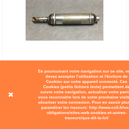
En poursuivant votre navigation sur ce site, 
devez accepter l’utilisation et l'écriture de
Cookies sur votre appareil connecté. Ces
Cookies (petits fichiers texte) permettent d
suivre votre navigation, actualiser votre pani
vous reconnaitre lors de votre prochaine visit
sécuriser votre connexion. Pour en savoir plu
paramétrer les traceurs: http://www.cnil.fr/vo
obligations/sites-web-cookies-et-autres-
traceurs/que-dit-la-loi/