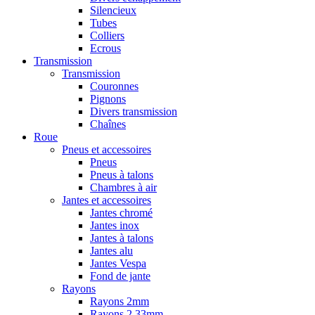
Silencieux
Tubes
Colliers
Ecrous
Transmission
Transmission
Couronnes
Pignons
Divers transmission
Chaînes
Roue
Pneus et accessoires
Pneus
Pneus à talons
Chambres à air
Jantes et accessoires
Jantes chromé
Jantes inox
Jantes à talons
Jantes alu
Jantes Vespa
Fond de jante
Rayons
Rayons 2mm
Rayons 2,33mm