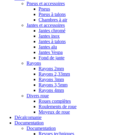
Pneus et accessoires
Pneus
Pneus à talons
Chambres à air
Jantes et accessoires
Jantes chromé
Jantes inox
Jantes à talons
Jantes alu
Jantes Vespa
Fond de jante
Rayons
Rayons 2mm
Rayons 2,33mm
Rayons 3mm
Rayons 3,5mm
Rayons 4mm
Divers roue
Roues complètes
Roulements de roue
Moyeux de roue
Décalcomanie
Documentation
Documentation
Revues techniques