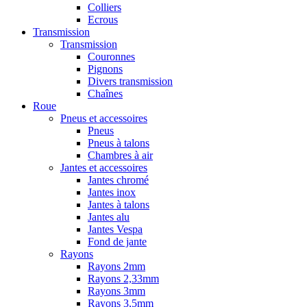
Colliers
Ecrous
Transmission
Transmission
Couronnes
Pignons
Divers transmission
Chaînes
Roue
Pneus et accessoires
Pneus
Pneus à talons
Chambres à air
Jantes et accessoires
Jantes chromé
Jantes inox
Jantes à talons
Jantes alu
Jantes Vespa
Fond de jante
Rayons
Rayons 2mm
Rayons 2,33mm
Rayons 3mm
Rayons 3,5mm