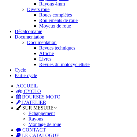
Rayons 4mm
Divers roue
Roues complètes
Roulements de roue
Moyeux de roue
Décalcomanie
Documentation
Documentation
Revues techniques
Affiche
Livres
Revues du motocyclettiste
Cyclo
Partie cycle
ACCUEIL
CYCLO
BOURSES MOTO
L'ATELIER
SUR MESURE
Echappement
Rayons
Montage de roue
CONTACT
LE CATALOGUE