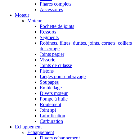
Phares complets
Accessoires
Moteur
Moteur
Pochette de joints
Ressorts
Segments
Robinets, filtres, durites, joints, cornets, colliers
de serrage
Joints papier
Visserie
Joints de culasse
Pistons
Lièges pour embrayage
Soupapes
Embiellage
Divers moteur
Pompe à huile
Roulement
Joint spi
Lubrification
Carburation
Echappement
Echappement
Divers echappement