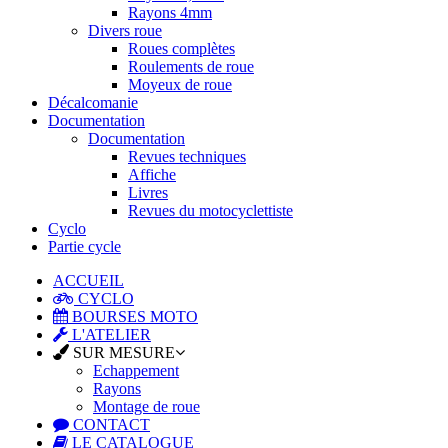
Rayons 4mm
Divers roue
Roues complètes
Roulements de roue
Moyeux de roue
Décalcomanie
Documentation
Documentation
Revues techniques
Affiche
Livres
Revues du motocyclettiste
Cyclo
Partie cycle
ACCUEIL
CYCLO
BOURSES MOTO
L'ATELIER
SUR MESURE
Echappement
Rayons
Montage de roue
CONTACT
LE CATALOGUE