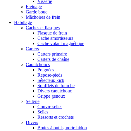
Visserie
Freinage
Garde boue
Mâchoires de frein
Habillage
Caches et flasques
Flasque de frein
Cache amortisseurs
Cache volant magnétique
Carters
Carters primaire
Carters de chaîne
Caoutchoucs
Poignées
Repose-pieds
Sélecteur, kick
Soufflets de fourche
Divers caoutchouc
Grippe genoux
Sellerie
Couvre selles
Selles
Ressorts et crochets
Divers
Boîtes à outils, porte bidon