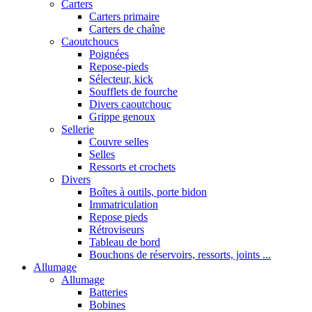
Carters
Carters primaire
Carters de chaîne
Caoutchoucs
Poignées
Repose-pieds
Sélecteur, kick
Soufflets de fourche
Divers caoutchouc
Grippe genoux
Sellerie
Couvre selles
Selles
Ressorts et crochets
Divers
Boîtes à outils, porte bidon
Immatriculation
Repose pieds
Rétroviseurs
Tableau de bord
Bouchons de réservoirs, ressorts, joints ...
Allumage
Allumage
Batteries
Bobines