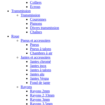
Colliers
Ecrous
Transmission
Transmission
Couronnes
Pignons
Divers transmission
Chaînes
Roue
Pneus et accessoires
Pneus
Pneus à talons
Chambres à air
Jantes et accessoires
Jantes chromé
Jantes inox
Jantes à talons
Jantes alu
Jantes Vespa
Fond de jante
Rayons
Rayons 2mm
Rayons 2,33mm
Rayons 3mm
Rayons 3,5mm