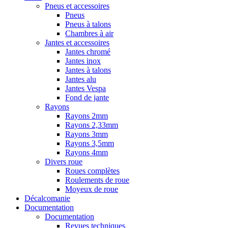
Pneus et accessoires
Pneus
Pneus à talons
Chambres à air
Jantes et accessoires
Jantes chromé
Jantes inox
Jantes à talons
Jantes alu
Jantes Vespa
Fond de jante
Rayons
Rayons 2mm
Rayons 2,33mm
Rayons 3mm
Rayons 3,5mm
Rayons 4mm
Divers roue
Roues complètes
Roulements de roue
Moyeux de roue
Décalcomanie
Documentation
Documentation
Revues techniques