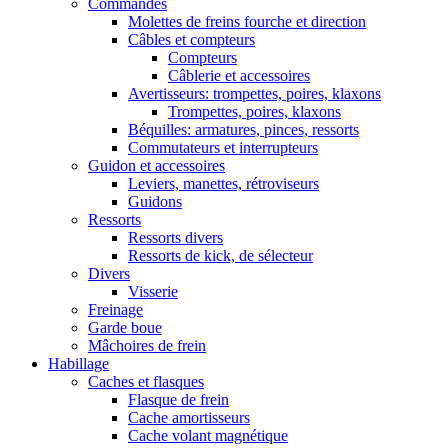
Commandes
Molettes de freins fourche et direction
Câbles et compteurs
Compteurs
Câblerie et accessoires
Avertisseurs: trompettes, poires, klaxons
Trompettes, poires, klaxons
Béquilles: armatures, pinces, ressorts
Commutateurs et interrupteurs
Guidon et accessoires
Leviers, manettes, rétroviseurs
Guidons
Ressorts
Ressorts divers
Ressorts de kick, de sélecteur
Divers
Visserie
Freinage
Garde boue
Mâchoires de frein
Habillage
Caches et flasques
Flasque de frein
Cache amortisseurs
Cache volant magnétique