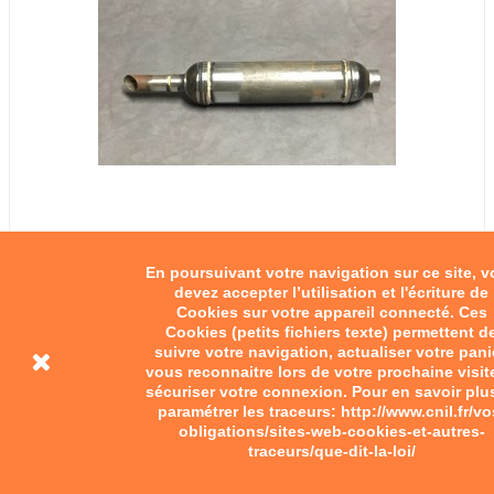
En poursuivant votre navigation sur ce site, 
devez accepter l’utilisation et l'écriture de
Cookies sur votre appareil connecté. Ces
Cookies (petits fichiers texte) permettent d
suivre votre navigation, actualiser votre pani
vous reconnaitre lors de votre prochaine visit
sécuriser votre connexion. Pour en savoir plu
paramétrer les traceurs: http://www.cnil.fr/vo
obligations/sites-web-cookies-et-autres-
traceurs/que-dit-la-loi/