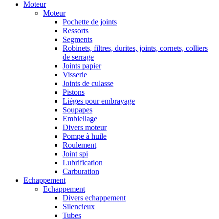
Moteur
Moteur
Pochette de joints
Ressorts
Segments
Robinets, filtres, durites, joints, cornets, colliers
de serrage
Joints papier
Visserie
Joints de culasse
Pistons
Lièges pour embrayage
Soupapes
Embiellage
Divers moteur
Pompe à huile
Roulement
Joint spi
Lubrification
Carburation
Echappement
Echappement
Divers echappement
Silencieux
Tubes