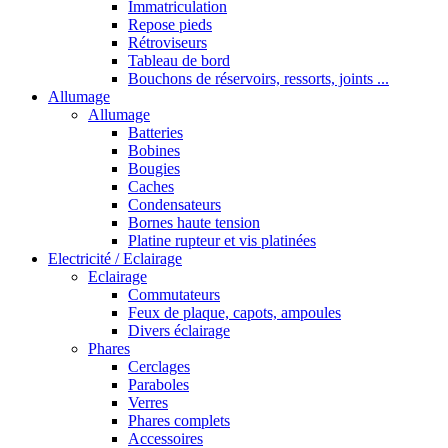
Immatriculation
Repose pieds
Rétroviseurs
Tableau de bord
Bouchons de réservoirs, ressorts, joints ...
Allumage
Allumage
Batteries
Bobines
Bougies
Caches
Condensateurs
Bornes haute tension
Platine rupteur et vis platinées
Electricité / Eclairage
Eclairage
Commutateurs
Feux de plaque, capots, ampoules
Divers éclairage
Phares
Cerclages
Paraboles
Verres
Phares complets
Accessoires