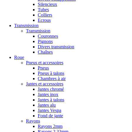
Silencieux
Tubes
Colliers
Ecrous
Transmission
Transmission
Couronnes
Pignons
Divers transmission
Chaînes
Roue
Pneus et accessoires
Pneus
Pneus à talons
Chambres à air
Jantes et accessoires
Jantes chromé
Jantes inox
Jantes à talons
Jantes alu
Jantes Vespa
Fond de jante
Rayons
Rayons 2mm
Rayons 2,33mm