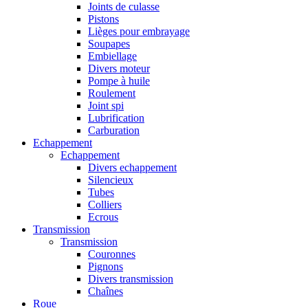
Joints de culasse
Pistons
Lièges pour embrayage
Soupapes
Embiellage
Divers moteur
Pompe à huile
Roulement
Joint spi
Lubrification
Carburation
Echappement
Echappement
Divers echappement
Silencieux
Tubes
Colliers
Ecrous
Transmission
Transmission
Couronnes
Pignons
Divers transmission
Chaînes
Roue