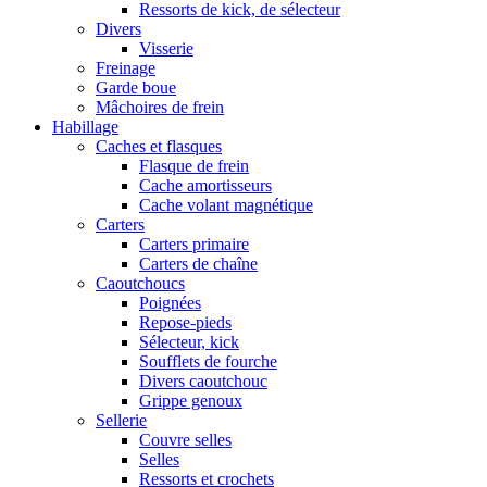
Ressorts de kick, de sélecteur
Divers
Visserie
Freinage
Garde boue
Mâchoires de frein
Habillage
Caches et flasques
Flasque de frein
Cache amortisseurs
Cache volant magnétique
Carters
Carters primaire
Carters de chaîne
Caoutchoucs
Poignées
Repose-pieds
Sélecteur, kick
Soufflets de fourche
Divers caoutchouc
Grippe genoux
Sellerie
Couvre selles
Selles
Ressorts et crochets