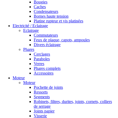
Bougies
Caches
Condensateurs
Bornes haute tension
Platine rupteur et vis platinées
Electricité / Eclairage
Eclairage
Commutateurs
Feux de plaque, capots, ampoules
Divers éclairage
Phares
Cerclages
Paraboles
Verres
Phares complets
Accessoires
Moteur
Moteur
Pochette de joints
Ressorts
Segments
Robinets, filtres, durites, joints, cornets, colliers
de serrage
Joints papier
Visserie