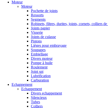
Moteur
Moteur
Pochette de joints
Ressorts
Segments
Robinets, filtres, durites, joints, cornets, colliers de
Joints papier
Visserie
Joints de culasse
Pistons
Lièges pour embrayage
Soupapes
Embiellage
Divers moteur
Pompe à huile
Roulement
Joint spi
Lubrification
Carburation
Echappement
Echappement
Divers echappement
Silencieux
Tubes
Colliers