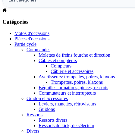
Catégories
Motos d'occasions
Pièces d'occasions
Partie cycle
Commandes
Molettes de freins fourche et direction
Câbles et compteurs
Compteurs
Câblerie et accessoires
Avertisseurs: trompettes, poires, klaxons
Trompettes, poires, klaxons
Béquilles: armatures, pinces, ressorts
Commutateurs et interrupteurs
Guidon et accessoires
Leviers, manettes, rétroviseurs
Guidons
Ressorts
Ressorts divers
Ressorts de kick, de sélecteur
Divers