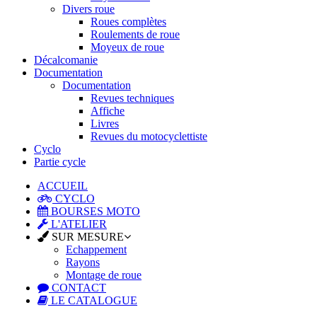
Divers roue
Roues complètes
Roulements de roue
Moyeux de roue
Décalcomanie
Documentation
Documentation
Revues techniques
Affiche
Livres
Revues du motocyclettiste
Cyclo
Partie cycle
ACCUEIL
CYCLO
BOURSES MOTO
L'ATELIER
SUR MESURE
Echappement
Rayons
Montage de roue
CONTACT
LE CATALOGUE