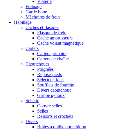
Visserie
Freinage
Garde boue
Mâchoires de frein
Habillage
Caches et flasques
Flasque de frein
Cache amortisseurs
Cache volant magnétique
Carters
Carters primaire
Carters de chaîne
Caoutchoucs
Poignées
Repose-pieds
Sélecteur, kick
Soufflets de fourche
Divers caoutchouc
Grippe genoux
Sellerie
Couvre selles
Selles
Ressorts et crochets
Divers
Boîtes à outils, porte bidon