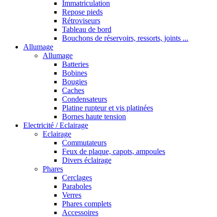
Immatriculation
Repose pieds
Rétroviseurs
Tableau de bord
Bouchons de réservoirs, ressorts, joints ...
Allumage
Allumage
Batteries
Bobines
Bougies
Caches
Condensateurs
Platine rupteur et vis platinées
Bornes haute tension
Electricité / Eclairage
Eclairage
Commutateurs
Feux de plaque, capots, ampoules
Divers éclairage
Phares
Cerclages
Paraboles
Verres
Phares complets
Accessoires