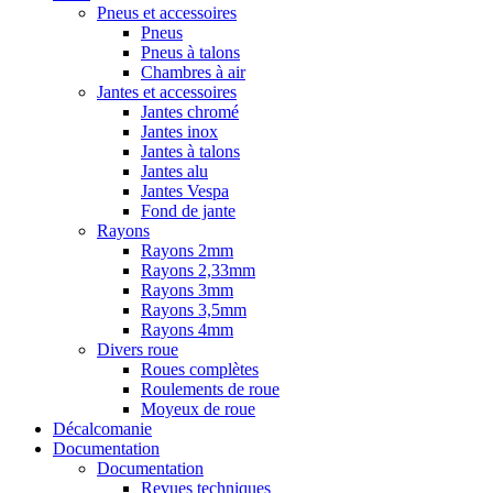
Pneus et accessoires
Pneus
Pneus à talons
Chambres à air
Jantes et accessoires
Jantes chromé
Jantes inox
Jantes à talons
Jantes alu
Jantes Vespa
Fond de jante
Rayons
Rayons 2mm
Rayons 2,33mm
Rayons 3mm
Rayons 3,5mm
Rayons 4mm
Divers roue
Roues complètes
Roulements de roue
Moyeux de roue
Décalcomanie
Documentation
Documentation
Revues techniques