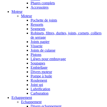
Phares complets
Accessoires
Moteur
Moteur
Pochette de joints
Ressorts
Segments
Robinets, filtres, durites, joints, cornets, colliers
de serrage
Joints papier
Visserie
Joints de culasse
Pistons
Lièges pour embrayage
Soupapes
Embiellage
Divers moteur
Pompe à huile
Roulement
Joint spi
Lubrification
Carburation
Echappement
Echappement
Divers echappement