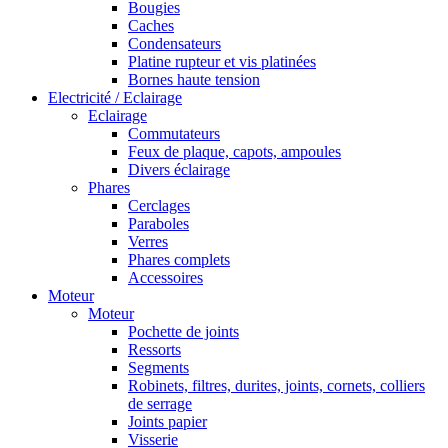
Bougies
Caches
Condensateurs
Platine rupteur et vis platinées
Bornes haute tension
Electricité / Eclairage
Eclairage
Commutateurs
Feux de plaque, capots, ampoules
Divers éclairage
Phares
Cerclages
Paraboles
Verres
Phares complets
Accessoires
Moteur
Moteur
Pochette de joints
Ressorts
Segments
Robinets, filtres, durites, joints, cornets, colliers
de serrage
Joints papier
Visserie