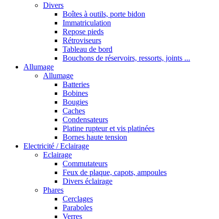
Divers
Boîtes à outils, porte bidon
Immatriculation
Repose pieds
Rétroviseurs
Tableau de bord
Bouchons de réservoirs, ressorts, joints ...
Allumage
Allumage
Batteries
Bobines
Bougies
Caches
Condensateurs
Platine rupteur et vis platinées
Bornes haute tension
Electricité / Eclairage
Eclairage
Commutateurs
Feux de plaque, capots, ampoules
Divers éclairage
Phares
Cerclages
Paraboles
Verres