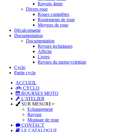
Rayons 4mm
Divers roue
Roues complètes
Roulements de roue
Moyeux de roue
Décalcomanie
Documentation
Documentation
Revues techniques
Affiche
Livres
Revues du motocyclettiste
Cyclo
Partie cycle
ACCUEIL
CYCLO
BOURSES MOTO
L'ATELIER
SUR MESURE
Echappement
Rayons
Montage de roue
CONTACT
LE CATALOGUE