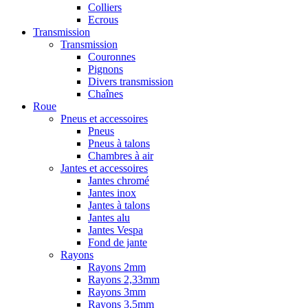
Colliers
Ecrous
Transmission
Transmission
Couronnes
Pignons
Divers transmission
Chaînes
Roue
Pneus et accessoires
Pneus
Pneus à talons
Chambres à air
Jantes et accessoires
Jantes chromé
Jantes inox
Jantes à talons
Jantes alu
Jantes Vespa
Fond de jante
Rayons
Rayons 2mm
Rayons 2,33mm
Rayons 3mm
Rayons 3,5mm