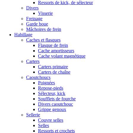
Ressorts de kick, de sélecteur
Divers
Visserie
Freinage
Garde boue
Mâchoires de frein
Habillage
Caches et flasques
Flasque de frein
Cache amortisseurs
Cache volant magnétique
Carters
Carters primaire
Carters de chaîne
Caoutchoucs
Poignées
Repose-pieds
Sélecteur, kick
Soufflets de fourche
Divers caoutchouc
Grippe genoux
Sellerie
Couvre selles
Selles
Ressorts et crochets