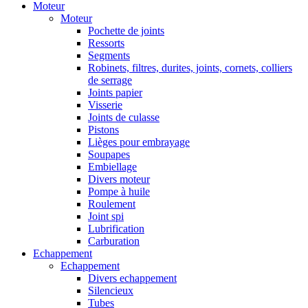
Moteur
Moteur
Pochette de joints
Ressorts
Segments
Robinets, filtres, durites, joints, cornets, colliers
de serrage
Joints papier
Visserie
Joints de culasse
Pistons
Lièges pour embrayage
Soupapes
Embiellage
Divers moteur
Pompe à huile
Roulement
Joint spi
Lubrification
Carburation
Echappement
Echappement
Divers echappement
Silencieux
Tubes