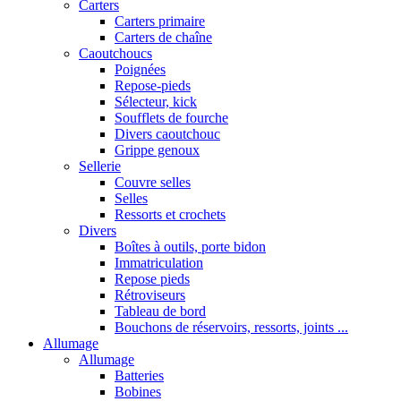
Carters
Carters primaire
Carters de chaîne
Caoutchoucs
Poignées
Repose-pieds
Sélecteur, kick
Soufflets de fourche
Divers caoutchouc
Grippe genoux
Sellerie
Couvre selles
Selles
Ressorts et crochets
Divers
Boîtes à outils, porte bidon
Immatriculation
Repose pieds
Rétroviseurs
Tableau de bord
Bouchons de réservoirs, ressorts, joints ...
Allumage
Allumage
Batteries
Bobines