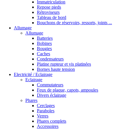
Immatriculation
Repose pieds
Rétroviseurs
Tableau de bord
Bouchons de réservoirs, ressorts, joints ...
Allumage
Allumage
Batteries
Bobines
Bougies
Caches
Condensateurs
Platine rupteur et vis platinées
Bornes haute tension
Electricité / Eclairage
Eclairage
Commutateurs
Feux de plaque, capots, ampoules
Divers éclairage
Phares
Cerclages
Paraboles
Verres
Phares complets
Accessoires