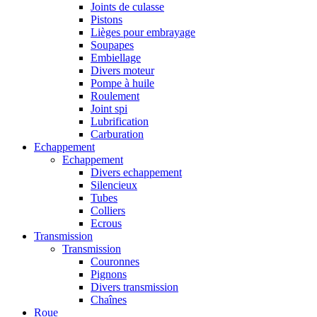
Joints de culasse
Pistons
Lièges pour embrayage
Soupapes
Embiellage
Divers moteur
Pompe à huile
Roulement
Joint spi
Lubrification
Carburation
Echappement
Echappement
Divers echappement
Silencieux
Tubes
Colliers
Ecrous
Transmission
Transmission
Couronnes
Pignons
Divers transmission
Chaînes
Roue