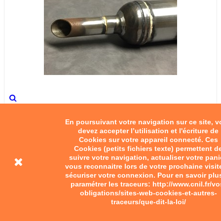
Silencieux triporteur Peugeot
En poursuivant votre navigation sur ce site, 
devez accepter l’utilisation et l'écriture de
90,00 €
Cookies sur votre appareil connecté. Ces
Cookies (petits fichiers texte) permettent d
Ajouter au panier
suivre votre navigation, actualiser votre pani
vous reconnaitre lors de votre prochaine visit
sécuriser votre connexion. Pour en savoir plu
paramétrer les traceurs: http://www.cnil.fr/vo
obligations/sites-web-cookies-et-autres-
traceurs/que-dit-la-loi/