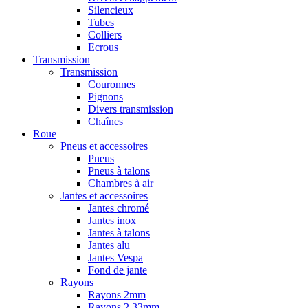
Silencieux
Tubes
Colliers
Ecrous
Transmission
Transmission
Couronnes
Pignons
Divers transmission
Chaînes
Roue
Pneus et accessoires
Pneus
Pneus à talons
Chambres à air
Jantes et accessoires
Jantes chromé
Jantes inox
Jantes à talons
Jantes alu
Jantes Vespa
Fond de jante
Rayons
Rayons 2mm
Rayons 2,33mm