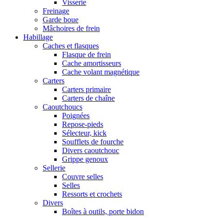
Visserie
Freinage
Garde boue
Mâchoires de frein
Habillage
Caches et flasques
Flasque de frein
Cache amortisseurs
Cache volant magnétique
Carters
Carters primaire
Carters de chaîne
Caoutchoucs
Poignées
Repose-pieds
Sélecteur, kick
Soufflets de fourche
Divers caoutchouc
Grippe genoux
Sellerie
Couvre selles
Selles
Ressorts et crochets
Divers
Boîtes à outils, porte bidon