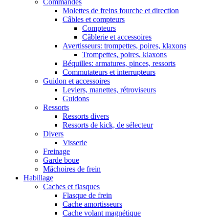
Commandes
Molettes de freins fourche et direction
Câbles et compteurs
Compteurs
Câblerie et accessoires
Avertisseurs: trompettes, poires, klaxons
Trompettes, poires, klaxons
Béquilles: armatures, pinces, ressorts
Commutateurs et interrupteurs
Guidon et accessoires
Leviers, manettes, rétroviseurs
Guidons
Ressorts
Ressorts divers
Ressorts de kick, de sélecteur
Divers
Visserie
Freinage
Garde boue
Mâchoires de frein
Habillage
Caches et flasques
Flasque de frein
Cache amortisseurs
Cache volant magnétique