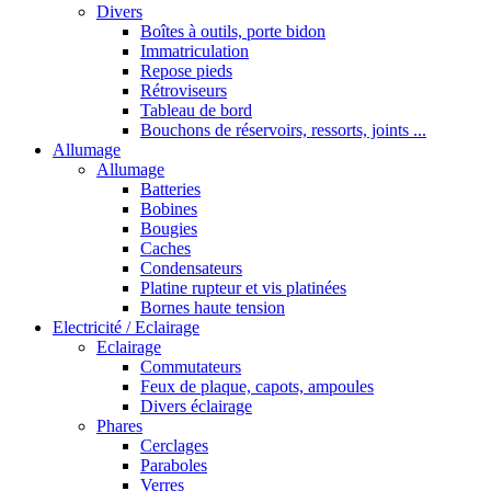
Divers
Boîtes à outils, porte bidon
Immatriculation
Repose pieds
Rétroviseurs
Tableau de bord
Bouchons de réservoirs, ressorts, joints ...
Allumage
Allumage
Batteries
Bobines
Bougies
Caches
Condensateurs
Platine rupteur et vis platinées
Bornes haute tension
Electricité / Eclairage
Eclairage
Commutateurs
Feux de plaque, capots, ampoules
Divers éclairage
Phares
Cerclages
Paraboles
Verres