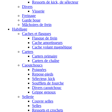
Ressorts de kick, de sélecteur
Divers
Visserie
Freinage
Garde boue
Mâchoires de frein
Habillage
Caches et flasques
Flasque de frein
Cache amortisseurs
Cache volant magnétique
Carters
Carters primaire
Carters de chaîne
Caoutchoucs
Poignées
Repose-pieds
Sélecteur, kick
Soufflets de fourche
Divers caoutchouc
Grippe genoux
Sellerie
Couvre selles
Selles
Ressorts et crochets