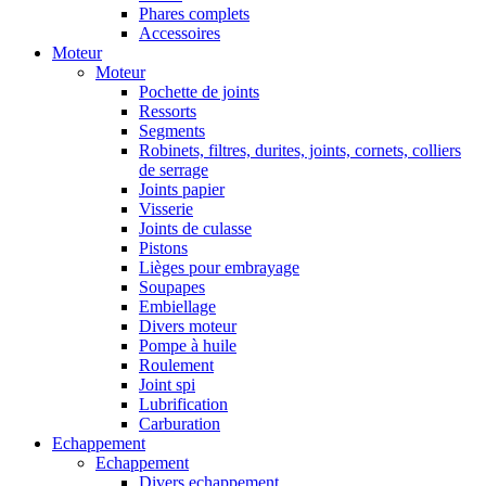
Phares complets
Accessoires
Moteur
Moteur
Pochette de joints
Ressorts
Segments
Robinets, filtres, durites, joints, cornets, colliers
de serrage
Joints papier
Visserie
Joints de culasse
Pistons
Lièges pour embrayage
Soupapes
Embiellage
Divers moteur
Pompe à huile
Roulement
Joint spi
Lubrification
Carburation
Echappement
Echappement
Divers echappement