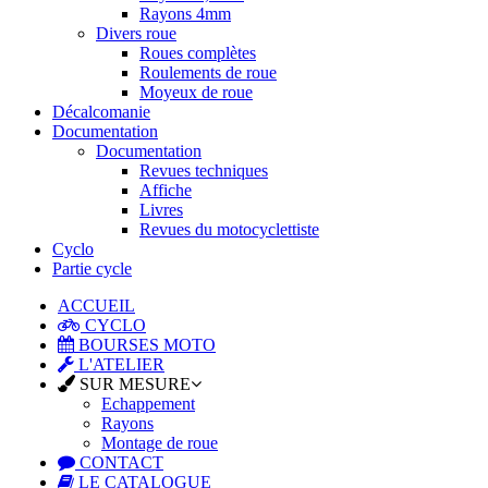
Rayons 4mm
Divers roue
Roues complètes
Roulements de roue
Moyeux de roue
Décalcomanie
Documentation
Documentation
Revues techniques
Affiche
Livres
Revues du motocyclettiste
Cyclo
Partie cycle
ACCUEIL
CYCLO
BOURSES MOTO
L'ATELIER
SUR MESURE
Echappement
Rayons
Montage de roue
CONTACT
LE CATALOGUE