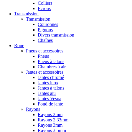
Colliers
Ecrous
Transmission
Transmission
Couronnes
Pignons
Divers transmission
Chaînes
Roue
Pneus et accessoires
Pneus
Pneus à talons
Chambres à air
Jantes et accessoires
Jantes chromé
Jantes inox
Jantes à talons
Jantes alu
Jantes Vespa
Fond de jante
Rayons
Rayons 2mm
Rayons 2,33mm
Rayons 3mm
Rayons 3,5mm