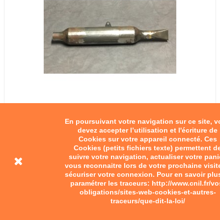
En poursuivant votre navigation sur ce site, 
devez accepter l’utilisation et l'écriture de
Cookies sur votre appareil connecté. Ces
Cookies (petits fichiers texte) permettent d
suivre votre navigation, actualiser votre pani
vous reconnaitre lors de votre prochaine visit
sécuriser votre connexion. Pour en savoir plu
paramétrer les traceurs: http://www.cnil.fr/vo
obligations/sites-web-cookies-et-autres-
traceurs/que-dit-la-loi/