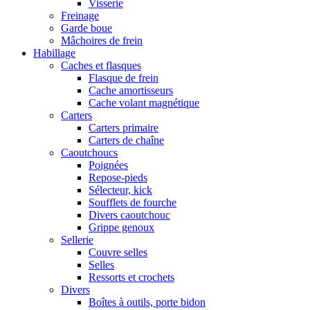
Visserie
Freinage
Garde boue
Mâchoires de frein
Habillage
Caches et flasques
Flasque de frein
Cache amortisseurs
Cache volant magnétique
Carters
Carters primaire
Carters de chaîne
Caoutchoucs
Poignées
Repose-pieds
Sélecteur, kick
Soufflets de fourche
Divers caoutchouc
Grippe genoux
Sellerie
Couvre selles
Selles
Ressorts et crochets
Divers
Boîtes à outils, porte bidon