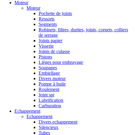
Moteur
Moteur
Pochette de joints
Ressorts
Segments
Robinets, filtres, durites, joints, cornets, colliers
de serrage
Joints papier
Visserie
Joints de culasse
Pistons
Lièges pour embrayage
Soupapes
Embiellage
Divers moteur
Pompe à huile
Roulement
Joint spi
Lubrification
Carburation
Echappement
Echappement
Divers echappement
Silencieux
Tubes