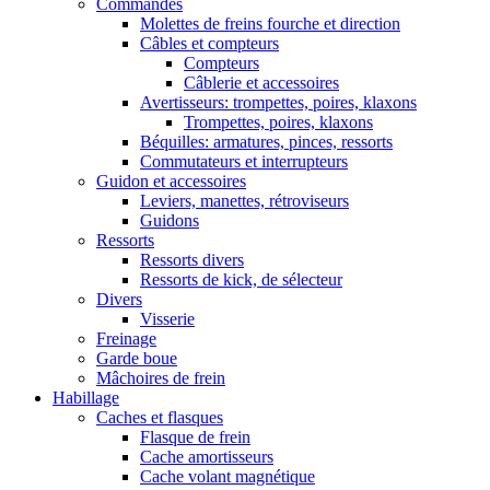
Commandes
Molettes de freins fourche et direction
Câbles et compteurs
Compteurs
Câblerie et accessoires
Avertisseurs: trompettes, poires, klaxons
Trompettes, poires, klaxons
Béquilles: armatures, pinces, ressorts
Commutateurs et interrupteurs
Guidon et accessoires
Leviers, manettes, rétroviseurs
Guidons
Ressorts
Ressorts divers
Ressorts de kick, de sélecteur
Divers
Visserie
Freinage
Garde boue
Mâchoires de frein
Habillage
Caches et flasques
Flasque de frein
Cache amortisseurs
Cache volant magnétique