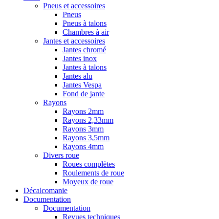
Pneus et accessoires
Pneus
Pneus à talons
Chambres à air
Jantes et accessoires
Jantes chromé
Jantes inox
Jantes à talons
Jantes alu
Jantes Vespa
Fond de jante
Rayons
Rayons 2mm
Rayons 2,33mm
Rayons 3mm
Rayons 3,5mm
Rayons 4mm
Divers roue
Roues complètes
Roulements de roue
Moyeux de roue
Décalcomanie
Documentation
Documentation
Revues techniques