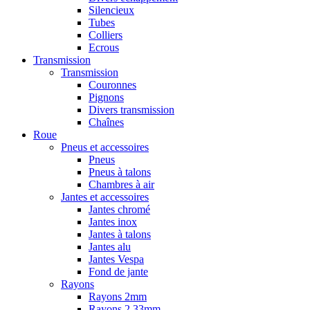
Silencieux
Tubes
Colliers
Ecrous
Transmission
Transmission
Couronnes
Pignons
Divers transmission
Chaînes
Roue
Pneus et accessoires
Pneus
Pneus à talons
Chambres à air
Jantes et accessoires
Jantes chromé
Jantes inox
Jantes à talons
Jantes alu
Jantes Vespa
Fond de jante
Rayons
Rayons 2mm
Rayons 2,33mm