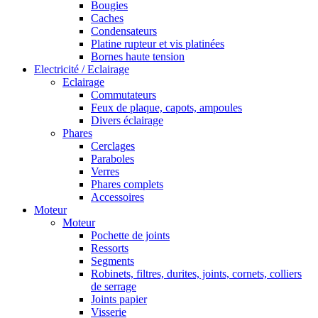
Bougies
Caches
Condensateurs
Platine rupteur et vis platinées
Bornes haute tension
Electricité / Eclairage
Eclairage
Commutateurs
Feux de plaque, capots, ampoules
Divers éclairage
Phares
Cerclages
Paraboles
Verres
Phares complets
Accessoires
Moteur
Moteur
Pochette de joints
Ressorts
Segments
Robinets, filtres, durites, joints, cornets, colliers
de serrage
Joints papier
Visserie