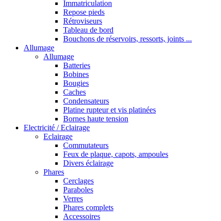
Immatriculation
Repose pieds
Rétroviseurs
Tableau de bord
Bouchons de réservoirs, ressorts, joints ...
Allumage
Allumage
Batteries
Bobines
Bougies
Caches
Condensateurs
Platine rupteur et vis platinées
Bornes haute tension
Electricité / Eclairage
Eclairage
Commutateurs
Feux de plaque, capots, ampoules
Divers éclairage
Phares
Cerclages
Paraboles
Verres
Phares complets
Accessoires