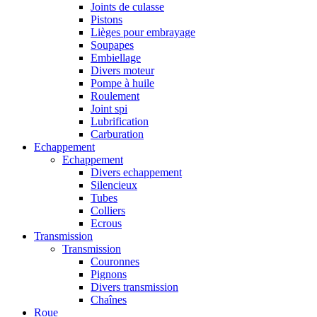
Joints de culasse
Pistons
Lièges pour embrayage
Soupapes
Embiellage
Divers moteur
Pompe à huile
Roulement
Joint spi
Lubrification
Carburation
Echappement
Echappement
Divers echappement
Silencieux
Tubes
Colliers
Ecrous
Transmission
Transmission
Couronnes
Pignons
Divers transmission
Chaînes
Roue