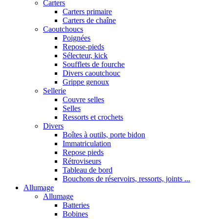
Carters
Carters primaire
Carters de chaîne
Caoutchoucs
Poignées
Repose-pieds
Sélecteur, kick
Soufflets de fourche
Divers caoutchouc
Grippe genoux
Sellerie
Couvre selles
Selles
Ressorts et crochets
Divers
Boîtes à outils, porte bidon
Immatriculation
Repose pieds
Rétroviseurs
Tableau de bord
Bouchons de réservoirs, ressorts, joints ...
Allumage
Allumage
Batteries
Bobines