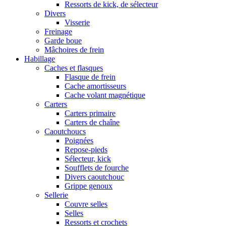
Ressorts de kick, de sélecteur
Divers
Visserie
Freinage
Garde boue
Mâchoires de frein
Habillage
Caches et flasques
Flasque de frein
Cache amortisseurs
Cache volant magnétique
Carters
Carters primaire
Carters de chaîne
Caoutchoucs
Poignées
Repose-pieds
Sélecteur, kick
Soufflets de fourche
Divers caoutchouc
Grippe genoux
Sellerie
Couvre selles
Selles
Ressorts et crochets