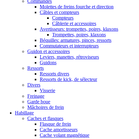
Commandes
Molettes de freins fourche et direction
Câbles et compteurs
Compteurs
Câblerie et accessoires
Avertisseurs: trompettes, poires, klaxons
Trompettes, poires, klaxons
Béquilles: armatures, pinces, ressorts
Commutateurs et interrupteurs
Guidon et accessoires
Leviers, manettes, rétroviseurs
Guidons
Ressorts
Ressorts divers
Ressorts de kick, de sélecteur
Divers
Visserie
Freinage
Garde boue
Mâchoires de frein
Habillage
Caches et flasques
Flasque de frein
Cache amortisseurs
Cache volant magnétique