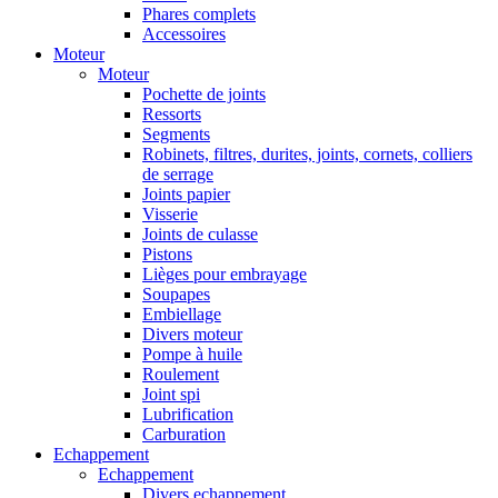
Phares complets
Accessoires
Moteur
Moteur
Pochette de joints
Ressorts
Segments
Robinets, filtres, durites, joints, cornets, colliers
de serrage
Joints papier
Visserie
Joints de culasse
Pistons
Lièges pour embrayage
Soupapes
Embiellage
Divers moteur
Pompe à huile
Roulement
Joint spi
Lubrification
Carburation
Echappement
Echappement
Divers echappement