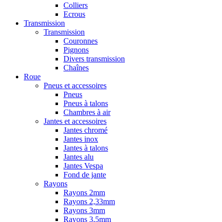
Colliers
Ecrous
Transmission
Transmission
Couronnes
Pignons
Divers transmission
Chaînes
Roue
Pneus et accessoires
Pneus
Pneus à talons
Chambres à air
Jantes et accessoires
Jantes chromé
Jantes inox
Jantes à talons
Jantes alu
Jantes Vespa
Fond de jante
Rayons
Rayons 2mm
Rayons 2,33mm
Rayons 3mm
Rayons 3,5mm