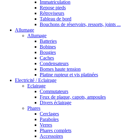
Immatriculation
Repose pieds
Rétroviseurs
Tableau de bord
Bouchons de réservoirs, ressorts, joints ...
Allumage
Allumage
Batteries
Bobines
Bougies
Caches
Condensateurs
Bornes haute tension
Platine rupteur et vis platinées
Electricité / Eclairage
Eclairage
Commutateurs
Feux de plaque, capots, ampoules
Divers éclairage
Phares
Cerclages
Paraboles
Verres
Phares complets
Accessoires