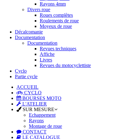
Rayons 4mm
Divers roue
Roues complètes
Roulements de roue
Moyeux de roue
Décalcomanie
Documentation
Documentation
Revues techniques
Affiche
Livres
Revues du motocyclettiste
Cyclo
Partie cycle
ACCUEIL
CYCLO
BOURSES MOTO
L'ATELIER
SUR MESURE
Echappement
Rayons
Montage de roue
CONTACT
LE CATALOGUE