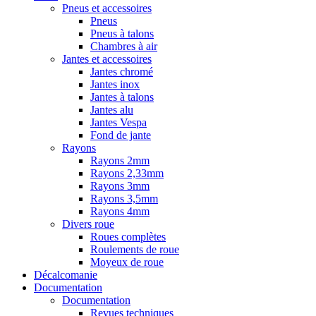
Pneus et accessoires
Pneus
Pneus à talons
Chambres à air
Jantes et accessoires
Jantes chromé
Jantes inox
Jantes à talons
Jantes alu
Jantes Vespa
Fond de jante
Rayons
Rayons 2mm
Rayons 2,33mm
Rayons 3mm
Rayons 3,5mm
Rayons 4mm
Divers roue
Roues complètes
Roulements de roue
Moyeux de roue
Décalcomanie
Documentation
Documentation
Revues techniques