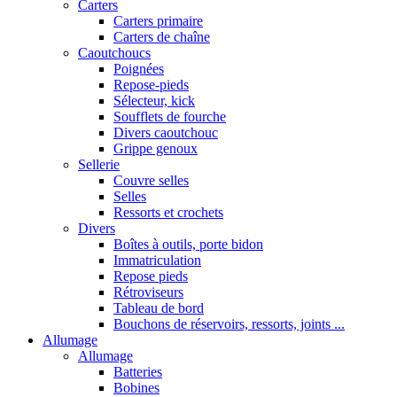
Carters
Carters primaire
Carters de chaîne
Caoutchoucs
Poignées
Repose-pieds
Sélecteur, kick
Soufflets de fourche
Divers caoutchouc
Grippe genoux
Sellerie
Couvre selles
Selles
Ressorts et crochets
Divers
Boîtes à outils, porte bidon
Immatriculation
Repose pieds
Rétroviseurs
Tableau de bord
Bouchons de réservoirs, ressorts, joints ...
Allumage
Allumage
Batteries
Bobines