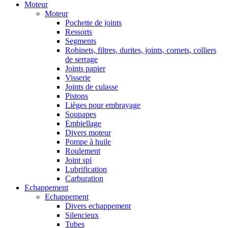
Moteur
Moteur
Pochette de joints
Ressorts
Segments
Robinets, filtres, durites, joints, cornets, colliers
de serrage
Joints papier
Visserie
Joints de culasse
Pistons
Lièges pour embrayage
Soupapes
Embiellage
Divers moteur
Pompe à huile
Roulement
Joint spi
Lubrification
Carburation
Echappement
Echappement
Divers echappement
Silencieux
Tubes