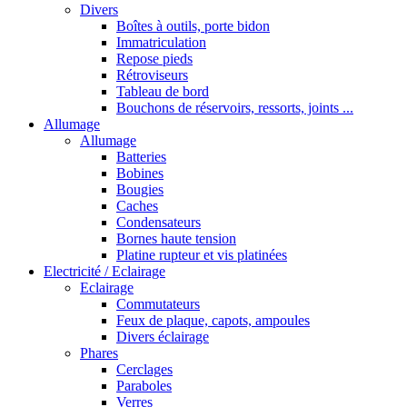
Divers
Boîtes à outils, porte bidon
Immatriculation
Repose pieds
Rétroviseurs
Tableau de bord
Bouchons de réservoirs, ressorts, joints ...
Allumage
Allumage
Batteries
Bobines
Bougies
Caches
Condensateurs
Bornes haute tension
Platine rupteur et vis platinées
Electricité / Eclairage
Eclairage
Commutateurs
Feux de plaque, capots, ampoules
Divers éclairage
Phares
Cerclages
Paraboles
Verres