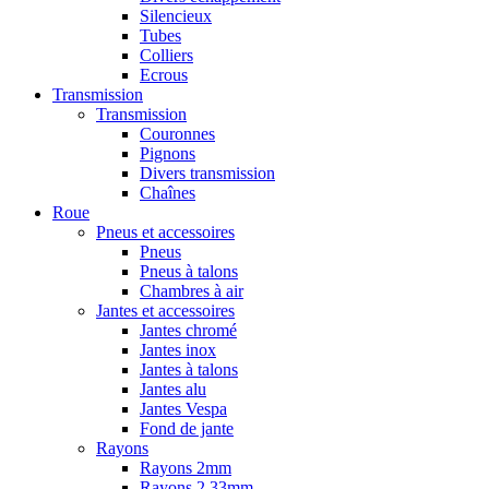
Silencieux
Tubes
Colliers
Ecrous
Transmission
Transmission
Couronnes
Pignons
Divers transmission
Chaînes
Roue
Pneus et accessoires
Pneus
Pneus à talons
Chambres à air
Jantes et accessoires
Jantes chromé
Jantes inox
Jantes à talons
Jantes alu
Jantes Vespa
Fond de jante
Rayons
Rayons 2mm
Rayons 2,33mm