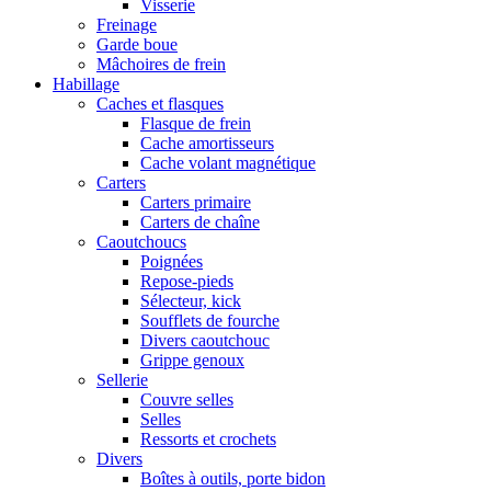
Visserie
Freinage
Garde boue
Mâchoires de frein
Habillage
Caches et flasques
Flasque de frein
Cache amortisseurs
Cache volant magnétique
Carters
Carters primaire
Carters de chaîne
Caoutchoucs
Poignées
Repose-pieds
Sélecteur, kick
Soufflets de fourche
Divers caoutchouc
Grippe genoux
Sellerie
Couvre selles
Selles
Ressorts et crochets
Divers
Boîtes à outils, porte bidon