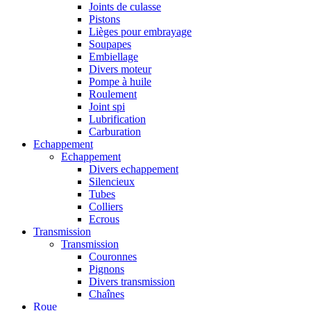
Joints de culasse
Pistons
Lièges pour embrayage
Soupapes
Embiellage
Divers moteur
Pompe à huile
Roulement
Joint spi
Lubrification
Carburation
Echappement
Echappement
Divers echappement
Silencieux
Tubes
Colliers
Ecrous
Transmission
Transmission
Couronnes
Pignons
Divers transmission
Chaînes
Roue