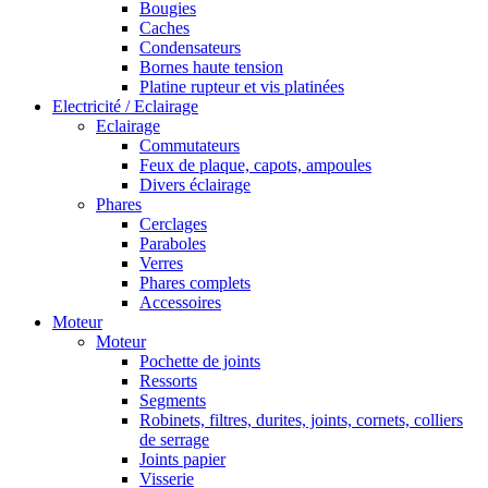
Bougies
Caches
Condensateurs
Bornes haute tension
Platine rupteur et vis platinées
Electricité / Eclairage
Eclairage
Commutateurs
Feux de plaque, capots, ampoules
Divers éclairage
Phares
Cerclages
Paraboles
Verres
Phares complets
Accessoires
Moteur
Moteur
Pochette de joints
Ressorts
Segments
Robinets, filtres, durites, joints, cornets, colliers
de serrage
Joints papier
Visserie